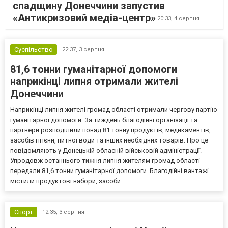
спадщину Донеччини запустив
«Антикризовий медіа-центр»
20:33,
4 серпня
Суспільство
22:37,
3 серпня
81,6 тонни гуманітарної допомоги
наприкінці липня отримали жителі
Донеччини
Наприкінці липня жителі громад області отримали чергову партію
гуманітарної допомоги. За тиждень благодійні організації та
партнери розподілили понад 81 тонну продуктів, медикаментів,
засобів гігієни, питної води та інших необхідних товарів. Про це
повідомляють у Донецькій обласній військовій адміністрації.
Упродовж останнього тижня липня жителям громад області
передали 81,6 тонни гуманітарної допомоги. Благодійні вантажі
містили продуктові набори, засоби...
Спорт
12:35,
3 серпня