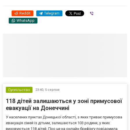
Reddit
Telegram
Viber
WhatsApp
Суспільство
23:40,
5 серпня
118 дітей залишаються у зоні примусової
евакуації на Донеччині
У населених пунктах Донецької області, з яких триває примусова
евакуація сімей із дітьми, залишаються 103 родини, у яких
виховуються 118 дітей. Про це на онлайн-брифінгу повідомила