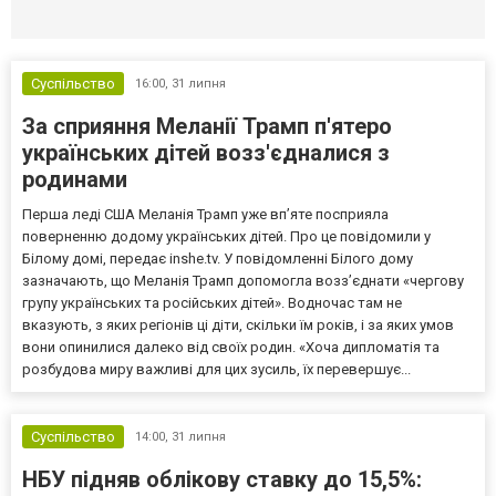
Селидово и Новогродовке
Справочная
Так
Суспільство
16:00,
31 липня
За сприяння Меланії Трамп п'ятеро
українських дітей возз'єдналися з
родинами
Перша леді США Меланія Трамп уже впʼяте посприяла
поверненню додому українських дітей. Про це повідомили у
Білому домі, передає inshe.tv. У повідомленні Білого дому
зазначають, що Меланія Трамп допомогла возз’єднати «чергову
групу українських та російських дітей». Водночас там не
вказують, з яких регіонів ці діти, скільки їм років, і за яких умов
вони опинилися далеко від своїх родин. «Хоча дипломатія та
розбудова миру важливі для цих зусиль, їх перевершує...
Суспільство
14:00,
31 липня
НБУ підняв облікову ставку до 15,5%: