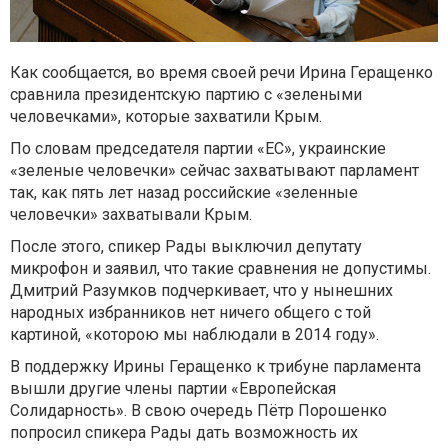
Как сообщается, во время своей речи Ирина Геращенко
сравнила президентскую партию с «зелеными
человечками», которые захватили Крым.
По словам председателя партии «ЕС», украинские
«зеленые человечки» сейчас захватывают парламент
так, как пять лет назад российские «зеленные
человечки» захватывали Крым.
После этого, спикер Рады выключил депутату
микрофон и заявил, что такие сравнения не допустимы.
Дмитрий Разумков подчеркивает, что у нынешних
народных избранников нет ничего общего с той
картиной, «которою мы наблюдали в 2014 году».
В поддержку Ирины Геращенко к трибуне парламента
вышли другие члены партии «Европейская
Солидарность». В свою очередь Пётр Порошенко
попросил спикера Рады дать возможность их