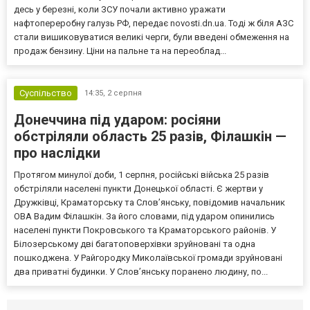
десь у березні, коли ЗСУ почали активно уражати
нафтопереробну галузь РФ, передає novosti.dn.ua. Тоді ж біля АЗС
стали вишиковуватися великі черги, були введені обмеження на
продаж бензину. Ціни на пальне та на переоблад...
Суспільство
14:35,
2 серпня
Донеччина під ударом: росіяни
обстріляли область 25 разів, Філашкін —
про наслідки
Протягом минулої доби, 1 серпня, російські війська 25 разів
обстріляли населені пункти Донецької області. Є жертви у
Дружківці, Краматорську та Слов’янську, повідомив начальник
ОВА Вадим Філашкін. За його словами, під ударом опинились
населені пункти Покровського та Краматорського районів. У
Білозерському дві багатоповерхівки зруйновані та одна
пошкоджена. У Райгородку Миколаївської громади зруйновані
два приватні будинки. У Слов’янську поранено людину, по...