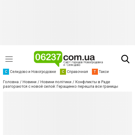
С
Селидово и Новогродовке
С
Справочная
Т
Такси
Головна
Новини
Новини політики
Конфликты в Раде
разгораются с новой силой: Геращенко перешла все границы