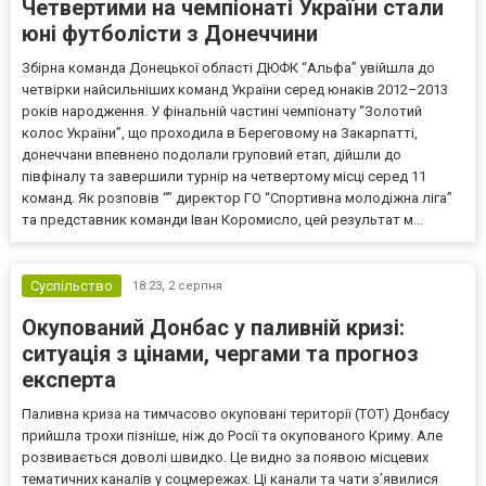
Четвертими на чемпіонаті України стали
юні футболісти з Донеччини
Збірна команда Донецької області ДЮФК “Альфа” увійшла до
четвірки найсильніших команд України серед юнаків 2012–2013
років народження. У фінальній частині чемпіонату “Золотий
колос України”, що проходила в Береговому на Закарпатті,
донеччани впевнено подолали груповий етап, дійшли до
півфіналу та завершили турнір на четвертому місці серед 11
команд. Як розповів “” директор ГО “Спортивна молодіжна ліга”
та представник команди Іван Коромисло, цей результат м...
Суспільство
18:23,
2 серпня
Окупований Донбас у паливній кризі:
ситуація з цінами, чергами та прогноз
експерта
Паливна криза на тимчасово окуповані території (ТОТ) Донбасу
прийшла трохи пізніше, ніж до Росії та окупованого Криму. Але
розвивається доволі швидко. Це видно за появою місцевих
тематичних каналів у соцмережах. Ці канали та чати з’явилися