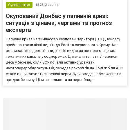
Суспільство
18:23,
2 серпня
Окупований Донбас у паливній кризі:
ситуація з цінами, чергами та прогноз
експерта
Паливна криза на тимчасово окуповані території (ТОТ) Донбасу
прийшла трохи пізніше, ніж до Росії та окупованого Криму. Але
розвивається доволі швидко. Це видно за появою місцевих
тематичних каналів у соцмережах. Ці канали та чати з’явилися
десь у березні, коли ЗСУ почали активно уражати
нафтопереробну галузь РФ, передає novosti.dn.ua. Тоді ж біля АЗС
стали вишиковуватися великі черги, були введені обмеження на
продаж бензину. Ціни на пальне та на переоблад...