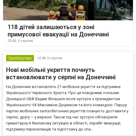
118 дітей залишаються у зоні
примусової евакуації на Донеччині
23:40,
5 серпня
Суспільство
12:38,
5 серпня
Нові мобільні укриття почнуть
встановлювати у серпні на Донеччині
На Донеччині встановлять 21 мобільне укриття за підтримки
Українського Червоного Хреста. Про це повідомив очільник
Донецької ОВА Вадим Філашкін після зустрічі з президентом
Українського ЧХ Максимом Доценком та його командою. Першу
партію мобільних залізобетонних укриттів планують доставити у
серпні, другу — у вересні. Також під час зустрічі обговорили
гуманітарну й безпекову ситуацію в області, перебіг евакуації,
підтримку переселенців та підготовку до опа...