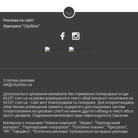
Реклама на сайті
Франшиза "CitySites"
З питань реклами
rek@citysites.ua
Допускається цитування матеріалів без отримання попередньої згоди
06237.com.ua за умови розміщення в тексті обов'язкового посилання на
06237.com.ua - Сайт міст Новогродівки та Селидове. Для інтернет-видань
обов'язкове розміщення прямого, відкритого для пошукових систем
гіперпосилання на цитовані статті не нижче другого абзацу в тексті або в
якості джерела. Порушення виняткових прав переслідується Законом.
Матеріали з плашками "Новини компаній", "Промо", "Партнерський
матеріал", "Партнерський спецпроєкт", "Політичні новини", "Пресреліз",
"PR", "Офіційно", "Політична реклама" публікуються на правах реклами.