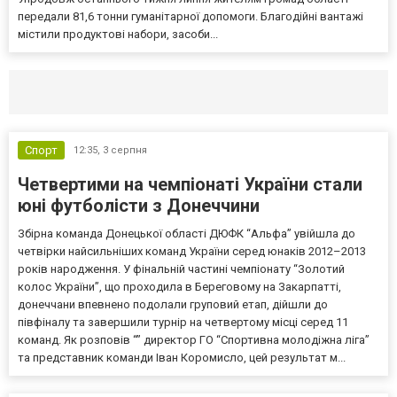
передали 81,6 тонни гуманітарної допомоги. Благодійні вантажі
містили продуктові набори, засоби...
Селидово и Новогродовке
Справочная
Так
Спорт
12:35,
3 серпня
Четвертими на чемпіонаті України стали
юні футболісти з Донеччини
Збірна команда Донецької області ДЮФК “Альфа” увійшла до
четвірки найсильніших команд України серед юнаків 2012–2013
років народження. У фінальній частині чемпіонату “Золотий
колос України”, що проходила в Береговому на Закарпатті,
донеччани впевнено подолали груповий етап, дійшли до
півфіналу та завершили турнір на четвертому місці серед 11
команд. Як розповів “” директор ГО “Спортивна молодіжна ліга”
та представник команди Іван Коромисло, цей результат м...