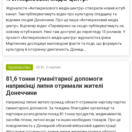
Журналісти «Антикризового медіа-центру» створили новий ютуб-
канал. Там публікуватимуть відео про культурну спадщину та
відомих людей Донеччини. Про це пише «Антикризовий медіа
центр». Відтепер відео «Перевірено на сході» публікуватимуть на
новому ютуб-каналі. Нині там доступні до перегляду 13 роликів. У
проєкті «Антикризового медіа-центру» журналістка Ірина
Мартинова досліджує маловідомі факти та події, що формують
культурну й історичну ідентичність Донець...
Суспільство
22:37,
3 серпня
81,6 тонни гуманітарної допомоги
наприкінці липня отримали жителі
Донеччини
Наприкінці липня жителі громад області отримали чергову партію
гуманітарної допомоги. За тиждень благодійні організації та
партнери розподілили понад 81 тонну продуктів, медикаментів,
засобів гігієни, питної води та інших необхідних товарів. Про це
повідомляють у Донецькій обласній військовій адміністрації.
Упродовж останнього тижня липня жителям громад області