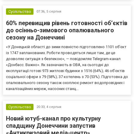
Суспільство
07:36,
5 серпня
60% перевищив рівень готовності об’єктів
до осінньо-зимового опалювального
сезону на Донеччині
«У Донецькій області до зими повністю підготовлено 1101 об’єкт
із 1747 запланованих. Роботи проводяться лише там, де це
дозволяє ситуація з безпекою», — повідомляє Telegram-канал
«Донбасс. Важно». Як зазначають в ОВА, на сьогодні до
експлуатації готові 973 житлові будинки з 1516 (64%); 46 об’єктів
соціальної сфери з 79 (58%); 37 котелень з 70 (53%). Підготовка до
опалювального сезону також охоплює ремонт водопровідних і
каналізаційних мереж, насосних станц...
Суспільство
20:33,
4 серпня
Новий ютуб-канал про культурну
спадщину Донеччини запустив
«Антикризовий медіа-центр»