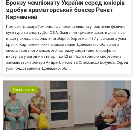
Бронзу чемпіонату України серед юніорів
здобув краматорський боксер Ренат
Карчемний
Про це інформує Технополіс з посиланням на управління фізичної
культури та спорту ДонОДА. Змагання тривали десять днів, а за
місця у складі національної збірної боролися 437 учасників з усієї
країни. Карчемний, який є вихованцем Донецького обласного
спеціалізованого фахового коледжу спортивного профілю,
виступав у ваговій категорії до 52 кг. Підготовкою спортсмена
займаються тренери Андрій Бичков та Олександр Біжунов. Серед
усіх представників Донецької обл...
Суспільство