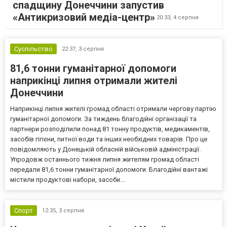
спадщину Донеччини запустив
«Антикризовий медіа-центр»
20:33,
4 серпня
Суспільство
22:37,
3 серпня
81,6 тонни гуманітарної допомоги
наприкінці липня отримали жителі
Донеччини
Наприкінці липня жителі громад області отримали чергову партію
гуманітарної допомоги. За тиждень благодійні організації та
партнери розподілили понад 81 тонну продуктів, медикаментів,
засобів гігієни, питної води та інших необхідних товарів. Про це
повідомляють у Донецькій обласній військовій адміністрації.
Упродовж останнього тижня липня жителям громад області
передали 81,6 тонни гуманітарної допомоги. Благодійні вантажі
містили продуктові набори, засоби...
Спорт
12:35,
3 серпня