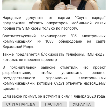
Народные депутаты от партии "Слуга народа"
предложили обязать операторов мобильной связи
продавать SIM-карты только по паспорту.
Соответствующий законопроект "Об электронных
коммуникациях" №1083 обнародован на сайте
Верховной Рады.
Также предлагается блокировать телефоны, IMEI-коды
которых не внесены в реестр.
В пояснительной записке отметили, что проект
разрабатывали, чтобы установить основы
государственного управления электронными
коммуникациями, которые будут отвечать настоящему
времени.
Если закон примут, он вступит в силу 1 января 2020 года.
СЛУГА НАРОДА
ПАСПОРТ
УКРАИНА