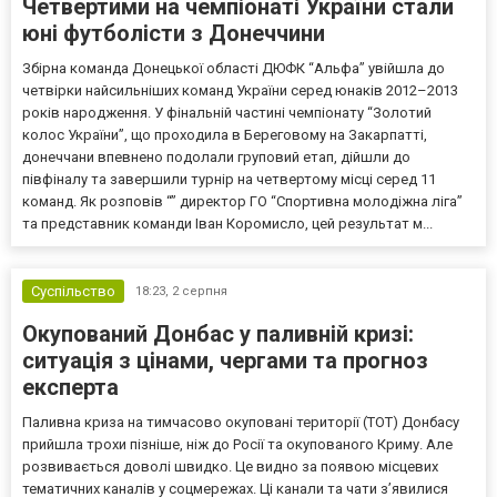
Четвертими на чемпіонаті України стали
юні футболісти з Донеччини
Збірна команда Донецької області ДЮФК “Альфа” увійшла до
четвірки найсильніших команд України серед юнаків 2012–2013
років народження. У фінальній частині чемпіонату “Золотий
колос України”, що проходила в Береговому на Закарпатті,
донеччани впевнено подолали груповий етап, дійшли до
півфіналу та завершили турнір на четвертому місці серед 11
команд. Як розповів “” директор ГО “Спортивна молодіжна ліга”
та представник команди Іван Коромисло, цей результат м...
Суспільство
18:23,
2 серпня
Окупований Донбас у паливній кризі:
ситуація з цінами, чергами та прогноз
експерта
Паливна криза на тимчасово окуповані території (ТОТ) Донбасу
прийшла трохи пізніше, ніж до Росії та окупованого Криму. Але
розвивається доволі швидко. Це видно за появою місцевих
тематичних каналів у соцмережах. Ці канали та чати з’явилися