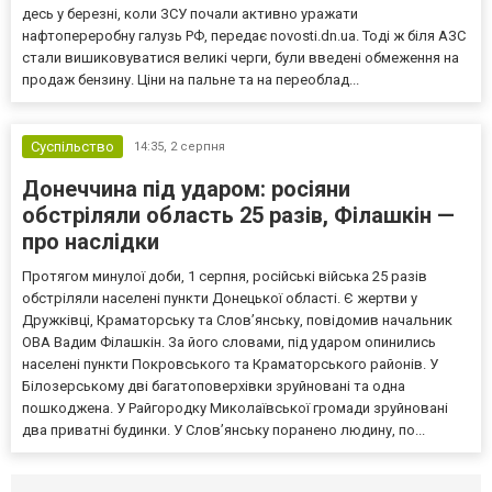
десь у березні, коли ЗСУ почали активно уражати
нафтопереробну галузь РФ, передає novosti.dn.ua. Тоді ж біля АЗС
стали вишиковуватися великі черги, були введені обмеження на
продаж бензину. Ціни на пальне та на переоблад...
Суспільство
14:35,
2 серпня
Донеччина під ударом: росіяни
обстріляли область 25 разів, Філашкін —
про наслідки
Протягом минулої доби, 1 серпня, російські війська 25 разів
обстріляли населені пункти Донецької області. Є жертви у
Дружківці, Краматорську та Слов’янську, повідомив начальник
ОВА Вадим Філашкін. За його словами, під ударом опинились
населені пункти Покровського та Краматорського районів. У
Білозерському дві багатоповерхівки зруйновані та одна
пошкоджена. У Райгородку Миколаївської громади зруйновані
два приватні будинки. У Слов’янську поранено людину, по...