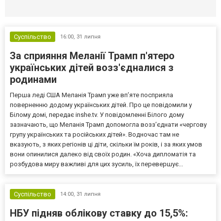
Селидово и Новогродовке
Справочная
Так
Суспільство
16:00,
31 липня
За сприяння Меланії Трамп п'ятеро
українських дітей возз'єдналися з
родинами
Перша леді США Меланія Трамп уже впʼяте посприяла
поверненню додому українських дітей. Про це повідомили у
Білому домі, передає inshe.tv. У повідомленні Білого дому
зазначають, що Меланія Трамп допомогла возз’єднати «чергову
групу українських та російських дітей». Водночас там не
вказують, з яких регіонів ці діти, скільки їм років, і за яких умов
вони опинилися далеко від своїх родин. «Хоча дипломатія та
розбудова миру важливі для цих зусиль, їх перевершує...
Суспільство
14:00,
31 липня
НБУ підняв облікову ставку до 15,5%: