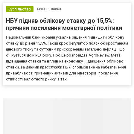
Суспільство
14:00,
31 липня
НБУ підняв облікову ставку до 15,5%:
причини посилення монетарної політики
Національний банк України ухвалив рішення підвищити облікову
ставку до рівня 15,5%. Такий крок регулятор пояснює зростанням
цінового тиску та суттєвим прискоренням загальної інфляції, що
очікується до кінця року. Про це розповідає AgroReview. Мета
підвищення ставки та вплив на економіку Підвищення облікової
ставки, за даними пресслужби НБУ, спрямоване на забезпечення
привабливості гривневих активів для інвесторів, посилення
стійкості валютного ринку, а так...