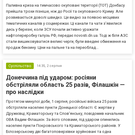
Паливна криза на тимчасово окуповані території (ТОТ) Донбасу
прийшла трохи пізніше, ніж до Росії та окупованого Криму. Але
розвивається доволі швидко. Це видно за появою місцевих
тематичних каналів у соцмережах. Ці канали та чати з’явилися
десь у березні, коли ЗСУ почали активно уражати
нафтопереробну галузь РФ, передає novosti.dn.ua. Тоді ж біля АЗС
стали вишиковуватися великі черги, були введені обмеження на
продаж бензину. Ціни на пальне та на переоблад...
Суспільство
14:35,
2 серпня
Донеччина під ударом: росіяни
обстріляли область 25 разів, Філашкін —
про наслідки
Протягом минулої доби, 1 серпня, російські війська 25 разів
обстріляли населені пункти Донецької області. Є жертви у
Дружківці, Краматорську та Слов’янську, повідомив начальник
ОВА Вадим Філашкін. За його словами, під ударом опинились
населені пункти Покровського та Краматорського районів. У
Білозерському дві багатоповерхівки зруйновані та одна