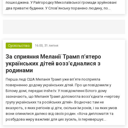
пошкоджена. У Райгородку Миколаївської громади зруйновані
два приватні будинки. У Слов’янську поранено людину, по...
Селидово и Новогродовке
Справочная
Так
Суспільство
16:00,
31 липня
За сприяння Меланії Трамп п'ятеро
українських дітей возз'єдналися з
родинами
Перша леді США Меланія Трамп уже впʼяте посприяла
поверненню додому українських дітей. Про це повідомили у
Білому домі, передає inshe.tv. У повідомленні Білого дому
зазначають, що Меланія Трамп допомогла возз’єднати «чергову
групу українських та російських дітей». Водночас там не
вказують, з яких регіонів ці діти, скільки їм років, і за яких умов
вони опинилися далеко від своїх родин. «Хоча дипломатія та
розбудова миру важливі для цих зусиль, їх перевершує...