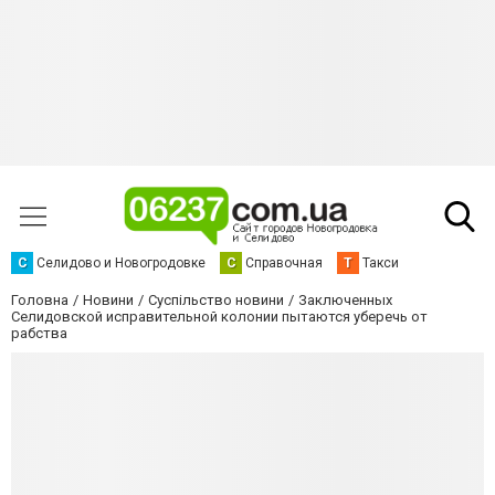
С
Селидово и Новогродовке
С
Справочная
Т
Такси
Головна
Новини
Суспільство новини
Заключенных
Селидовской исправительной колонии пытаются уберечь от
рабства