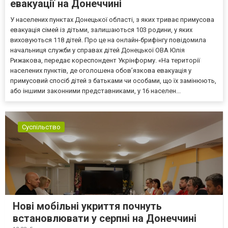
евакуації на Донеччині
У населених пунктах Донецької області, з яких триває примусова
евакуація сімей із дітьми, залишаються 103 родини, у яких
виховуються 118 дітей. Про це на онлайн-брифінгу повідомила
начальниця служби у справах дітей Донецької ОВА Юлія
Рижакова, передає кореспондент Укрінформу. «На території
населених пунктів, де оголошена обов’язкова евакуація у
примусовий спосіб дітей з батьками чи особами, що їх замінюють,
або іншими законними представниками, у 16 населен...
Суспільство
Нові мобільні укриття почнуть
встановлювати у серпні на Донеччині