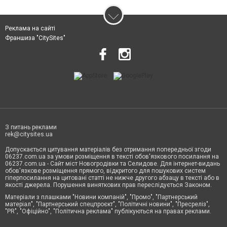
Реклама на сайті
Франшиза "CitySites"
З питань реклами
rek@citysites.ua
Допускається цитування матеріалів без отримання попередньої згоди
06237.com.ua за умови розміщення в тексті обов'язкового посилання на
06237.com.ua - Сайт міст Новогродівки та Селидове. Для інтернет-видань
обов'язкове розміщення прямого, відкритого для пошукових систем
гіперпосилання на цитовані статті не нижче другого абзацу в тексті або в
якості джерела. Порушення виняткових прав переслідується Законом.
Матеріали з плашками "Новини компаній", "Промо", "Партнерський
матеріал", "Партнерський спецпроєкт", "Політичні новини", "Пресреліз",
"PR", "Офіційно", "Політична реклама" публікуються на правах реклами.