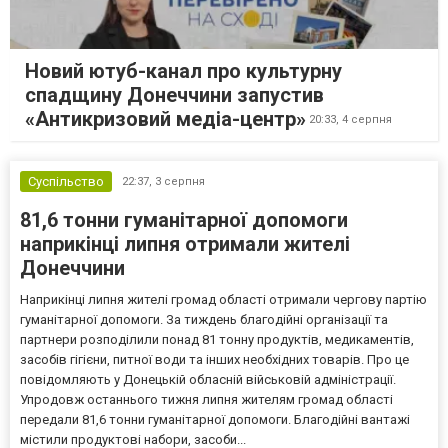
Новий ютуб-канал про культурну
спадщину Донеччини запустив
«Антикризовий медіа-центр»
20:33,
4 серпня
Суспільство
22:37,
3 серпня
81,6 тонни гуманітарної допомоги
наприкінці липня отримали жителі
Донеччини
Наприкінці липня жителі громад області отримали чергову партію
гуманітарної допомоги. За тиждень благодійні організації та
партнери розподілили понад 81 тонну продуктів, медикаментів,
засобів гігієни, питної води та інших необхідних товарів. Про це
повідомляють у Донецькій обласній військовій адміністрації.
Упродовж останнього тижня липня жителям громад області
передали 81,6 тонни гуманітарної допомоги. Благодійні вантажі
містили продуктові набори, засоби...