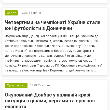
Спорт
12:35,
3 серпня
Четвертими на чемпіонаті України стали
юні футболісти з Донеччини
Збірна команда Донецької області ДЮФК “Альфа” увійшла до
четвірки найсильніших команд України серед юнаків 2012–2013
років народження. У фінальній частині чемпіонату “Золотий
колос України”, що проходила в Береговому на Закарпатті,
донеччани впевнено подолали груповий етап, дійшли до
півфіналу та завершили турнір на четвертому місці серед 11
команд. Як розповів “” директор ГО “Спортивна молодіжна ліга”
та представник команди Іван Коромисло, цей результат м...
Суспільство
18:23,
2 серпня
Окупований Донбас у паливній кризі:
ситуація з цінами, чергами та прогноз
експерта