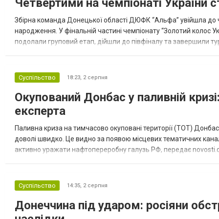
Четвертими на чемпіонаті України с
Збірна команда Донецької області ДЮФК “Альфа” увійшла до ч
народження. У фінальній частині чемпіонату “Золотий колос У
подолали груповий етап, дійшли до півфіналу та завершили тур
“Спортивна молодіжна ліга” та представник команди Іван Кором
Суспільство
18:23,
2 серпня
Окупований Донбас у паливній кризі:
експерта
Паливна криза на тимчасово окуповані території (ТОТ) Донбасу
доволі швидко. Це видно за появою місцевих тематичних каналі
активно уражати нафтопереробну галузь РФ, передає novosti.dn
обмеження на продаж бензину. Ціни на пальне та на переоблад
Суспільство
14:35,
2 серпня
Донеччина під ударом: росіяни обст