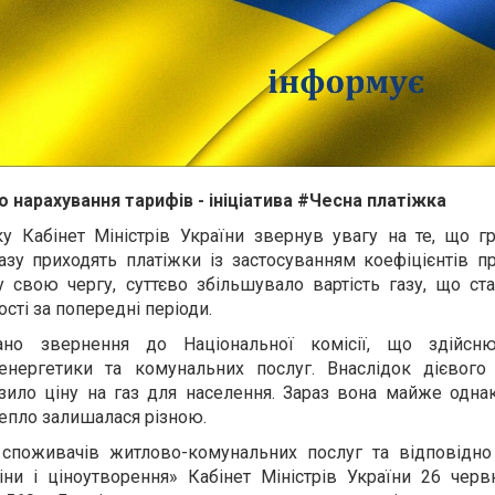
 нарахування тарифів - ініціатива
#
Чесна платіжка
 Кабінет Міністрів України звернув увагу на те, що г
газу приходять платіжки із застосуванням коефіцієнтів 
у свою чергу, суттєво збільшувало вартість газу, що с
сті за попередні періоди.
вано звернення до Національної комісії, що здійсн
енергетики та комунальних послуг. Внаслідок дієвого
зило ціну на газ для населення. Зараз вона майже одна
 тепло залишалася різною.
споживачів житлово-комунальних послуг та відповідно 
іни і ціноутворення» Кабінет Міністрів України
26 черв