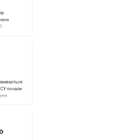
ів
внено
О
озвивається
 ЗСУ почали
дені
о