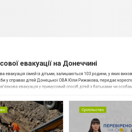
сової евакуації на Донеччині
ва евакуація сімей із дітьми, залишаються 103 родини, у яких вихо
жби у справах дітей Донецької ОВА Юлія Рижакова, передає корес
в’язкова евакуація у примусовий спосіб дітей з батьками чи особам
н...
тво
Суспільство