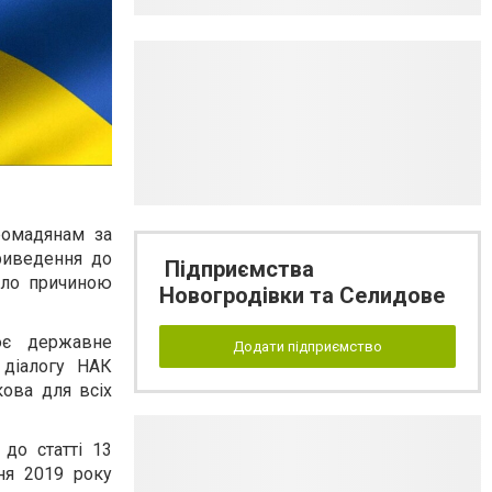
ромадянам за
приведення до
Підприємства
тало причиною
Новогродівки та Селидове
ює державне
Додати підприємство
 діалогу НАК
кова для всіх
до статті 13
ня 2019 року