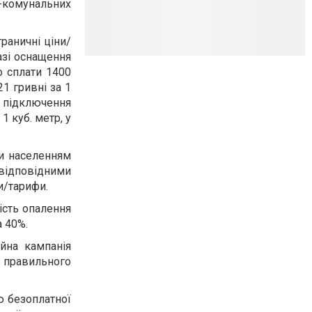
-комунальних
раничні ціни/
азі оснащення
о сплати 1400
21 гривні за 1
підключення
1 куб. метр, у
ди населенням
 відповідними
и/тарифи.
ість опалення
а 40%.
йна кампанія
 правильного
ю безоплатної