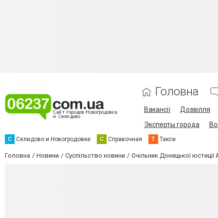
Головна
Вакансії
Дозвілля
Эксперты города
Во
С
Селидово и Новогродовке
С
Справочная
Т
Такси
Головна
Новини
Суспільство новини
Очільник Донецької юстиції