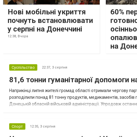
Нові мобільні укриття
60% пе
почнуть встановлювати
готовно
у серпні на Донеччині
осіннь
опалюв
12:38,
Вчора
на Дон
Суспільство
22:37,
3 серпня
81,6 тонни гуманітарної допомоги 
Наприкінці липня жителі громад області отримали чергову парт
розподілили понад 81 тонну продуктів, медикаментів, засобів г
Донецькій обласній військовій адміністрації. Упродовж остан
допомоги. Благодійні вантажі містили продуктові набори, засоб
Спорт
12:35,
3 серпня