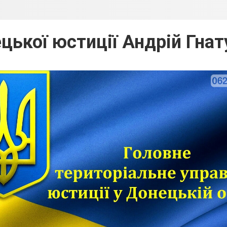
цької юстиції Андрій Гна