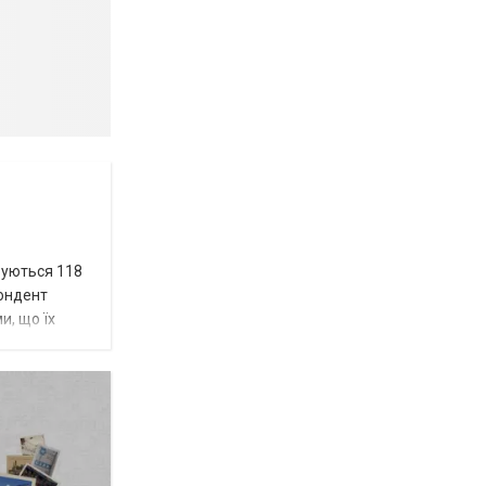
вуються 118
пондент
и, що їх