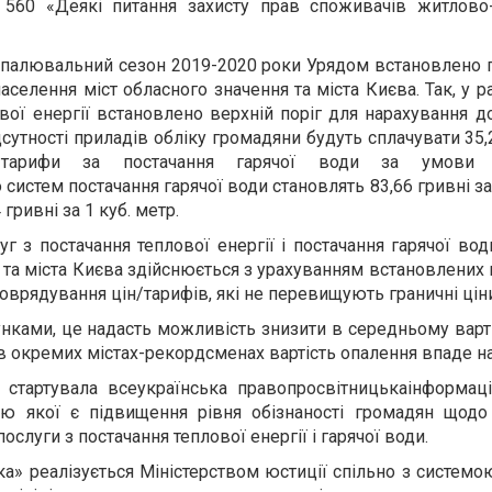
560
«
Деякі питання захисту прав споживачів житлово
опалювальний сезон 2019-2020 роки Урядом встановлено г
аселення міст обласного значення та міста Києва. Так, у р
вої енергії встановлено верхній поріг для нарахування д
дсутності приладів обліку громадяни будуть сплачувати 35,
 тарифи за постачання гарячої води за умови 
истем постачання гарячої води становлять 83,66 гривні за 
4 гривні за 1 куб. метр.
уг з постачання теплової енергії і постачання гарячої во
я та міста Києва здійснюється з урахуванням встановлених
врядування цін/тарифів, які не перевищують граничні цін
хунками, це надасть можливість знизити в середньому варт
а в окремих містах-рекордсменах вартість опалення впаде н
 стартувала всеукраїнська правопросвітницькаінформаці
ою якої є підвищення рівня обізнаності громадян щодо
ослуги з постачання теплової енергії і гарячої води.
ка» реалізується Міністерством юстиції спільно з системо