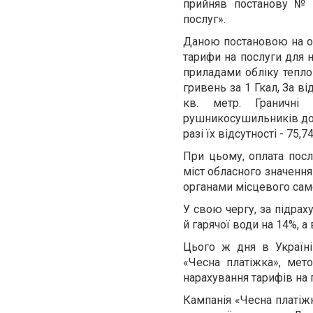
прийняв постанову
№ 
послуг».
Даною постановою
на 
тарифи на послуги для н
приладами обліку тепло
гривень за 1 Гкал, За ві
кв. метр. Граничні
рушникосушильників до с
разі їх відсутності - 75,7
При цьому, оплата посл
міст обласного значенн
органами місцевого само
У свою чергу, за підра
й гарячої води на 14%, 
Цього ж дня в Україні
«Чесна платіжка», мет
нарахування тарифів на п
Кампанія «Чесна платіж