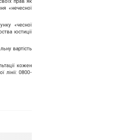
своїх прав як
ня «нечесної
унку «чесної
рства юстиції
льну вартість
льтації кожен
 лінії: 0800-