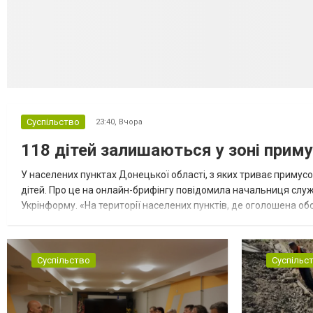
Суспільство
23:40,
Вчора
118 дітей залишаються у зоні приму
У населених пунктах Донецької області, з яких триває примусо
дітей. Про це на онлайн-брифінгу повідомила начальниця слу
Укрінформу. «На території населених пунктів, де оголошена обо
замінюють, або іншими законними представниками, у 16 населе
Суспільство
Суспільс