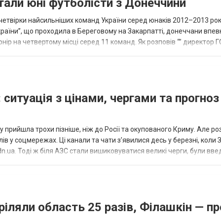
тали юні футболісти з Донеччини
етвірки найсильніших команд України серед юнаків 2012–2013 рок
країни”, що проходила в Береговому на Закарпатті, донеччани впе
нір на четвертому місці серед 11 команд. Як розповів “” директор Г
исло, цей результат м...
 ситуація з цінами, чергами та прогноз
 прийшла трохи пізніше, ніж до Росії та окупованого Криму. Але р
в у соцмережах. Ці канали та чати з’явилися десь у березні, коли
.ua. Тоді ж біля АЗС стали вишиковуватися великі черги, були вве
...
ріляли область 25 разів, Філашкін — пр