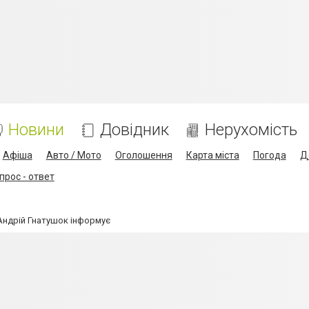
Новини
Довідник
Нерухомість
Афіша
Авто / Мото
Оголошення
Карта міста
Погода
Д
прос - ответ
 Андрій Гнатушок інформує