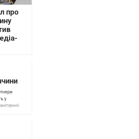
л про
ину
тив
едіа-
ччини
ртнери
ть у
анітарної