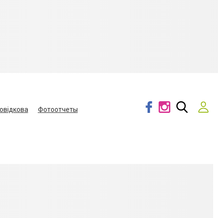
овідкова
Фотоотчеты