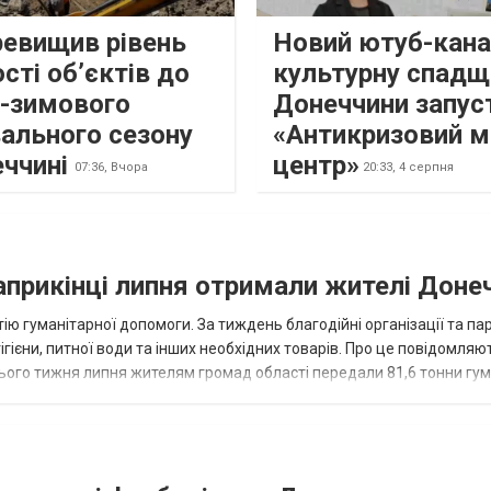
ревищив рівень
Новий ютуб-кана
сті об’єктів до
культурну спадщ
о-зимового
Донеччини запус
ального сезону
«Антикризовий м
еччині
центр»
07:36,
Вчора
20:33,
4 серпня
наприкінці липня отримали жителі Доне
ію гуманітарної допомоги. За тиждень благодійні організації та па
ігієни, питної води та інших необхідних товарів. Про це повідомляю
нього тижня липня жителям громад області передали 81,6 тонни гум
и...