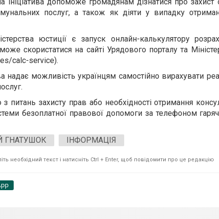
а ініціатива допоможе громадянам дізнатися про захист 
мунальних послуг, а також як діяти у випадку отриман
терства юстиції є запуск онлайн-калькулятору розрах
може скористатися на сайті Урядового порталу та Міністе
ges/calc-service).
ива надає можливість українцям самостійно вирахувати реа
ослуг.
 з питань захисту прав або необхідності отримання консу
теми безоплатної правової допомоги за телефоном гарячої
Й ГНАТУШОК
ІНФОРМАЦІЯ
ть необхідний текст і натисніть Ctrl + Enter, щоб повідомити про це редакцію
App