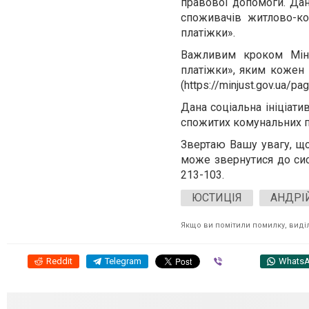
правової допомоги. Дан
споживачів житлово-ко
платіжки».
Важливим кроком Мініс
платіжки», яким кожен 
(https://minjust.gov.ua/pa
Дана соціальна ініціат
спожитих комунальних п
Звертаю Вашу увагу, що
може звернутися до сис
213-103.
ЮСТИЦІЯ
АНДРІ
Якщо ви помітили помилку, виділі
Reddit
Telegram
Viber
Whats