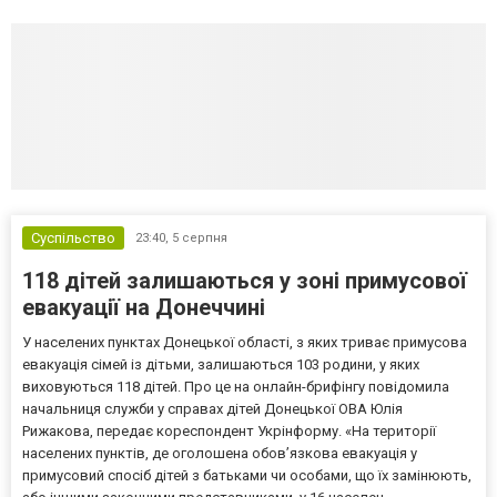
Суспільство
23:40,
5 серпня
118 дітей залишаються у зоні примусової
евакуації на Донеччині
У населених пунктах Донецької області, з яких триває примусова
евакуація сімей із дітьми, залишаються 103 родини, у яких
виховуються 118 дітей. Про це на онлайн-брифінгу повідомила
начальниця служби у справах дітей Донецької ОВА Юлія
Рижакова, передає кореспондент Укрінформу. «На території
населених пунктів, де оголошена обов’язкова евакуація у
примусовий спосіб дітей з батьками чи особами, що їх замінюють,