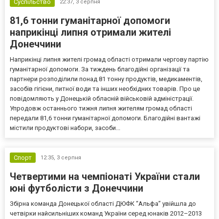
Суспільство
22:37,
3 серпня
81,6 тонни гуманітарної допомоги
наприкінці липня отримали жителі
Донеччини
Наприкінці липня жителі громад області отримали чергову партію
гуманітарної допомоги. За тиждень благодійні організації та
партнери розподілили понад 81 тонну продуктів, медикаментів,
засобів гігієни, питної води та інших необхідних товарів. Про це
повідомляють у Донецькій обласній військовій адміністрації.
Упродовж останнього тижня липня жителям громад області
передали 81,6 тонни гуманітарної допомоги. Благодійні вантажі
містили продуктові набори, засоби...
Спорт
12:35,
3 серпня
Четвертими на чемпіонаті України стали
юні футболісти з Донеччини
Збірна команда Донецької області ДЮФК “Альфа” увійшла до
четвірки найсильніших команд України серед юнаків 2012–2013