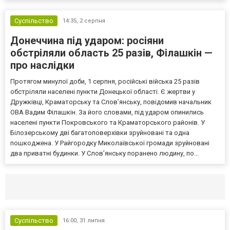
Суспільство
14:35,
2 серпня
Донеччина під ударом: росіяни
обстріляли область 25 разів, Філашкін —
про наслідки
Протягом минулої доби, 1 серпня, російські війська 25 разів
обстріляли населені пункти Донецької області. Є жертви у
Дружківці, Краматорську та Слов’янську, повідомив начальник
ОВА Вадим Філашкін. За його словами, під ударом опинились
населені пункти Покровського та Краматорського районів. У
Білозерському дві багатоповерхівки зруйновані та одна
пошкоджена. У Райгородку Миколаївської громади зруйновані
два приватні будинки. У Слов’янську поранено людину, по...
Селидово и Новогродовке
Справочная
Так
Суспільство
16:00,
31 липня