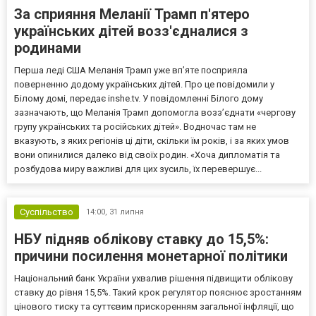
За сприяння Меланії Трамп п'ятеро
українських дітей возз'єдналися з
родинами
Перша леді США Меланія Трамп уже впʼяте посприяла
поверненню додому українських дітей. Про це повідомили у
Білому домі, передає inshe.tv. У повідомленні Білого дому
зазначають, що Меланія Трамп допомогла возз’єднати «чергову
групу українських та російських дітей». Водночас там не
вказують, з яких регіонів ці діти, скільки їм років, і за яких умов
вони опинилися далеко від своїх родин. «Хоча дипломатія та
розбудова миру важливі для цих зусиль, їх перевершує...
Суспільство
14:00,
31 липня
НБУ підняв облікову ставку до 15,5%:
причини посилення монетарної політики
Національний банк України ухвалив рішення підвищити облікову
ставку до рівня 15,5%. Такий крок регулятор пояснює зростанням
цінового тиску та суттєвим прискоренням загальної інфляції, що