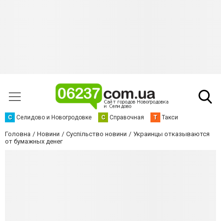
С
Селидово и Новогродовке
С
Справочная
Т
Такси
Головна
Новини
Суспільство новини
Украинцы отказываются
от бумажных денег