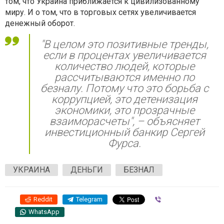
том, что Украина приближается к цивилизованному
миру. И о том, что в торговых сетях увеличивается
денежный оборот.
"В целом это позитивные тренды,
если в процентах увеличивается
количество людей, которые
рассчитываются именно по
безналу. Потому что это борьба с
коррупцией, это детенизация
экономики, это прозрачные
взаиморасчеты", – объясняет
инвестиционный банкир Сергей
Фурса.
УКРАИНА
ДЕНЬГИ
БЕЗНАЛ
Reddit
Telegram
Viber
WhatsApp