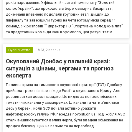
років народження. У фінальній частині чемпіонату “Золотий
колос України”, що проходила в Береговому на Закарпатті,
донеччани впевнено подолали груповий етап, дійшли до
півфіналу та завершили турнір на четвертому місці серед 11
команд. Як розповів “” директор ГО “Спортивна молодіжна ліга”
та представник команди Іван Коромисло, цей результат м...
Суспільство
18:23,
2 серпня
Окупований Донбас у паливній кризі:
ситуація з цінами, чергами та прогноз
експерта
Паливна криза на тимчасово окуповані території (ТОТ) Донбасу
прийшла трохи пізніше, ніж до Росії та окупованого Криму. Але
розвивається доволі швидко. Це видно за появою місцевих
тематичних каналів у соцмережах. Ці канали та чати з’явилися
десь у березні, коли ЗСУ почали активно уражати
нафтопереробну галузь РФ, передає novosti.dn.ua. Тоді ж біля АЗС
стали вишиковуватися великі черги, були введені обмеження на
продаж бензину. Ціни на пальне та на переоблад...