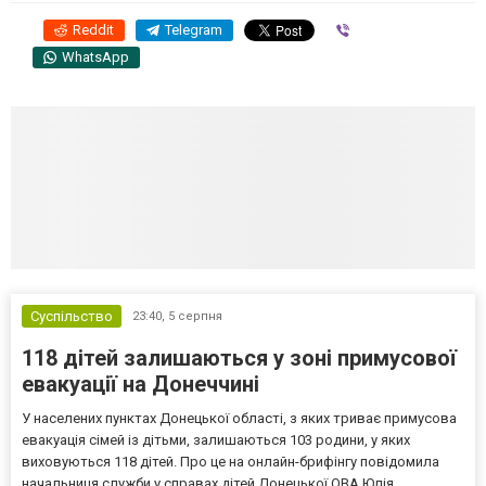
Reddit
Telegram
Viber
WhatsApp
Суспільство
23:40,
5 серпня
118 дітей залишаються у зоні примусової
евакуації на Донеччині
У населених пунктах Донецької області, з яких триває примусова
евакуація сімей із дітьми, залишаються 103 родини, у яких
виховуються 118 дітей. Про це на онлайн-брифінгу повідомила
начальниця служби у справах дітей Донецької ОВА Юлія