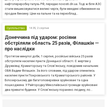
нафтопереробну галузь РФ, передає novosti.dn.ua. Тоді ж біля АЗС
стали вишиковуватися великі черги, були введені обмеження на
продаж бензину. Ціни на пальне та на переоблад...
Суспільство
14:35,
2 серпня
Донеччина під ударом: росіяни
обстріляли область 25 разів, Філашкін —
про наслідки
Протягом минулої доби, 1 серпня, російські війська 25 разів
обстріляли населені пункти Донецької області. Є жертви у
Дружківці, Краматорську та Слов’янську, повідомив начальник
ОВА Вадим Філашкін. За його словами, під ударом опинились
населені пункти Покровського та Краматорського районів. У
Білозерському дві багатоповерхівки зруйновані та одна
пошкоджена. У Райгородку Миколаївської громади зруйновані
два приватні будинки. У Слов’янську поранено людину, по...
Селидово и Новогродовке
Справочная
Так