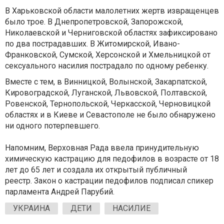
В Харьковской области малолетних жертв извращенцев
было трое. В Днепропетровской, Запорожской,
Николаевской и Черниговской областях зафиксировано
по два пострадавших. В Житомирской, Ивано-
Франковской, Сумской, Херсонской и Хмельницкой от
сексуального насилия пострадало по одному ребенку.
Вместе с тем, в Винницкой, Волынской, Закарпатской,
Кировоградской, Луганской, Львовской, Полтавской,
Ровенской, Тернопольской, Черкасской, Черновицкой
областях и в Киеве и Севастополе не было обнаружено
ни одного потерпевшего.
Напомним, Верховная Рада ввела принудительную
химическую кастрацию для педофилов в возрасте от 18
лет до 65 лет и создала их открытый публичный
реестр. Закон о кастрации педофилов подписал спикер
парламента Андрей Парубий.
УКРАИНА
ДЕТИ
НАСИЛИЕ