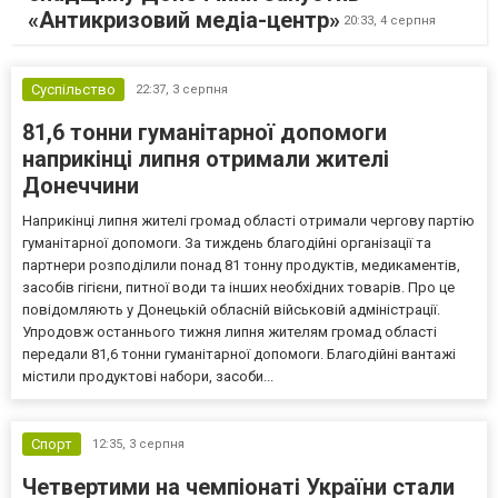
«Антикризовий медіа-центр»
20:33,
4 серпня
Суспільство
22:37,
3 серпня
81,6 тонни гуманітарної допомоги
наприкінці липня отримали жителі
Донеччини
Наприкінці липня жителі громад області отримали чергову партію
гуманітарної допомоги. За тиждень благодійні організації та
партнери розподілили понад 81 тонну продуктів, медикаментів,
засобів гігієни, питної води та інших необхідних товарів. Про це
повідомляють у Донецькій обласній військовій адміністрації.
Упродовж останнього тижня липня жителям громад області
передали 81,6 тонни гуманітарної допомоги. Благодійні вантажі
містили продуктові набори, засоби...
Спорт
12:35,
3 серпня
Четвертими на чемпіонаті України стали