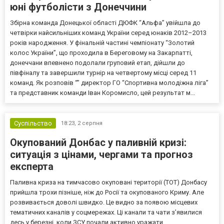
юні футболісти з Донеччини
Збірна команда Донецької області ДЮФК “Альфа” увійшла до
четвірки найсильніших команд України серед юнаків 2012–2013
років народження. У фінальній частині чемпіонату “Золотий
колос України”, що проходила в Береговому на Закарпатті,
донеччани впевнено подолали груповий етап, дійшли до
півфіналу та завершили турнір на четвертому місці серед 11
команд. Як розповів “” директор ГО “Спортивна молодіжна ліга”
та представник команди Іван Коромисло, цей результат м...
Суспільство
18:23,
2 серпня
Окупований Донбас у паливній кризі:
ситуація з цінами, чергами та прогноз
експерта
Паливна криза на тимчасово окуповані території (ТОТ) Донбасу
прийшла трохи пізніше, ніж до Росії та окупованого Криму. Але
розвивається доволі швидко. Це видно за появою місцевих
тематичних каналів у соцмережах. Ці канали та чати з’явилися
десь у березні, коли ЗСУ почали активно уражати