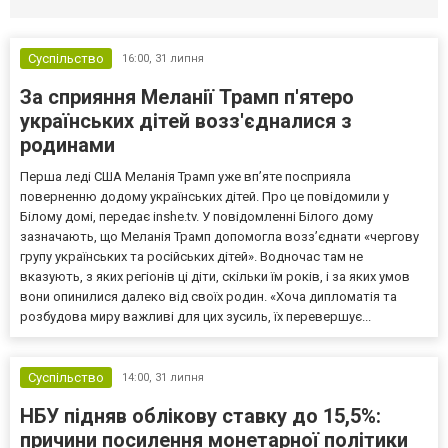
Суспільство
16:00,
31 липня
За сприяння Меланії Трамп п'ятеро
українських дітей возз'єдналися з
родинами
Перша леді США Меланія Трамп уже впʼяте посприяла
поверненню додому українських дітей. Про це повідомили у
Білому домі, передає inshe.tv. У повідомленні Білого дому
зазначають, що Меланія Трамп допомогла возз’єднати «чергову
групу українських та російських дітей». Водночас там не
вказують, з яких регіонів ці діти, скільки їм років, і за яких умов
вони опинилися далеко від своїх родин. «Хоча дипломатія та
розбудова миру важливі для цих зусиль, їх перевершує...
Суспільство
14:00,
31 липня
НБУ підняв облікову ставку до 15,5%:
причини посилення монетарної політики