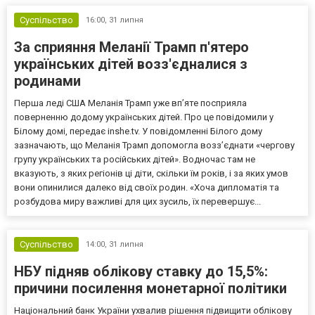
Суспільство
16:00,
31 липня
За сприяння Меланії Трамп п'ятеро
українських дітей возз'єдналися з
родинами
Перша леді США Меланія Трамп уже впʼяте посприяла
поверненню додому українських дітей. Про це повідомили у
Білому домі, передає inshe.tv. У повідомленні Білого дому
зазначають, що Меланія Трамп допомогла возз’єднати «чергову
групу українських та російських дітей». Водночас там не
вказують, з яких регіонів ці діти, скільки їм років, і за яких умов
вони опинилися далеко від своїх родин. «Хоча дипломатія та
розбудова миру важливі для цих зусиль, їх перевершує...
Суспільство
14:00,
31 липня
НБУ підняв облікову ставку до 15,5%:
причини посилення монетарної політики
Національний банк України ухвалив рішення підвищити облікову