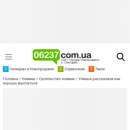
С
Селидово и Новогродовке
С
Справочная
Т
Такси
Головна
Новини
Суспільство новини
Ученые рассказали как
хорошо выспаться