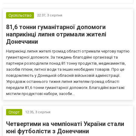
Суспільство
22:37,
3 серпня
81,6 тонни гуманітарної допомоги
наприкінці липня отримали жителі
Донеччини
Наприкінці липня жителі громад області отримали чергову партію
гуманітарної допомоги. За тиждень благодійні організації та
партнери розподілили понад 81 тонну продуктів, медикаментів,
засобів гігієни, питної води та інших необхідних товарів. Про це
повідомляють у Донецькій обласній військовій адміністрації.
Упродовж останнього тижня липня жителям громад області
передали 81,6 тонни гуманітарної допомоги. Благодійні вантажі
містили продуктові набори, засоби...
Спорт
12:35,
3 серпня
Четвертими на чемпіонаті України стали
юні футболісти з Донеччини