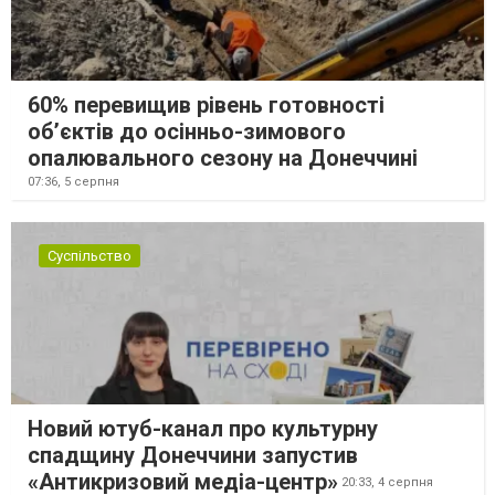
60% перевищив рівень готовності
об’єктів до осінньо-зимового
опалювального сезону на Донеччині
07:36,
5 серпня
Суспільство
Новий ютуб-канал про культурну
спадщину Донеччини запустив
«Антикризовий медіа-центр»
20:33,
4 серпня