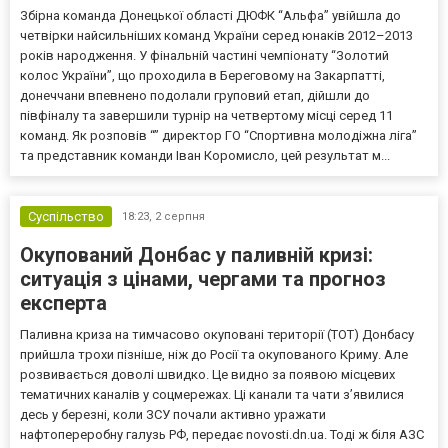
Збірна команда Донецької області ДЮФК “Альфа” увійшла до
четвірки найсильніших команд України серед юнаків 2012–2013
років народження. У фінальній частині чемпіонату “Золотий
колос України”, що проходила в Береговому на Закарпатті,
донеччани впевнено подолали груповий етап, дійшли до
півфіналу та завершили турнір на четвертому місці серед 11
команд. Як розповів “” директор ГО “Спортивна молодіжна ліга”
та представник команди Іван Коромисло, цей результат м...
Суспільство
18:23,
2 серпня
Окупований Донбас у паливній кризі:
ситуація з цінами, чергами та прогноз
експерта
Паливна криза на тимчасово окуповані території (ТОТ) Донбасу
прийшла трохи пізніше, ніж до Росії та окупованого Криму. Але
розвивається доволі швидко. Це видно за появою місцевих
тематичних каналів у соцмережах. Ці канали та чати з’явилися
десь у березні, коли ЗСУ почали активно уражати
нафтопереробну галузь РФ, передає novosti.dn.ua. Тоді ж біля АЗС