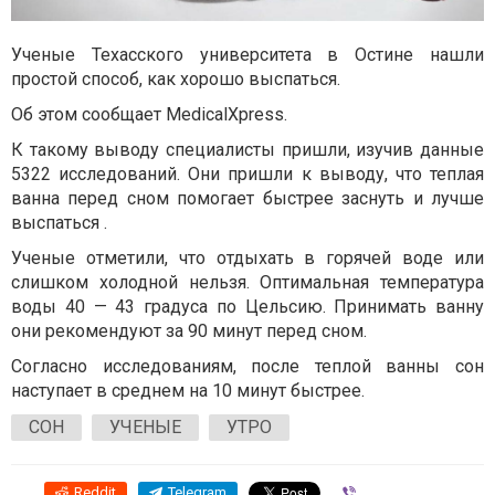
Ученые Техасского университета в Остине нашли
простой способ, как хорошо выспаться.
Об этом сообщает MedicalXpress.
К такому выводу специалисты пришли, изучив данные
5322 исследований. Они пришли к выводу, что теплая
ванна перед сном помогает быстрее заснуть и лучше
выспаться .
Ученые отметили, что отдыхать в горячей воде или
слишком холодной нельзя. Оптимальная температура
воды 40 — 43 градуса по Цельсию. Принимать ванну
они рекомендуют за 90 минут перед сном.
Согласно исследованиям, после теплой ванны сон
наступает в среднем на 10 минут быстрее.
СОН
УЧЕНЫЕ
УТРО
Reddit
Telegram
Viber