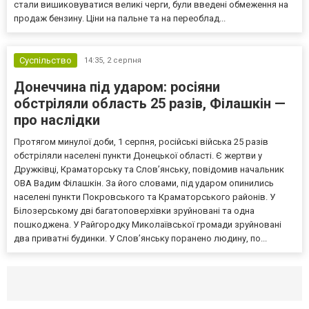
стали вишиковуватися великі черги, були введені обмеження на
продаж бензину. Ціни на пальне та на переоблад...
Суспільство
14:35,
2 серпня
Донеччина під ударом: росіяни
обстріляли область 25 разів, Філашкін —
про наслідки
Протягом минулої доби, 1 серпня, російські війська 25 разів
обстріляли населені пункти Донецької області. Є жертви у
Дружківці, Краматорську та Слов’янську, повідомив начальник
ОВА Вадим Філашкін. За його словами, під ударом опинились
населені пункти Покровського та Краматорського районів. У
Білозерському дві багатоповерхівки зруйновані та одна
пошкоджена. У Райгородку Миколаївської громади зруйновані
два приватні будинки. У Слов’янську поранено людину, по...
Селидово и Новогродовке
Справочная
Так