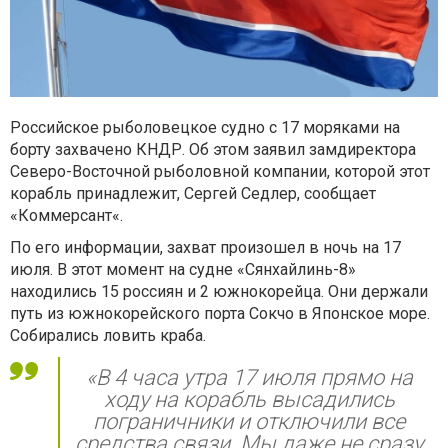
Российское рыболовецкое судно с 17 моряками на
борту захвачено КНДР. Об этом заявил замдиректора
Северо-Восточной рыболовной компании, которой этот
корабль принадлежит, Сергей Седлер, сообщает
«Коммерсант«.
По его информации, захват произошел в ночь на 17
июля. В этот момент на судне «Сянхайлинь-8»
находились 15 россиян и 2 южнокорейца. Они держали
путь из южнокорейского порта Сокчо в Японское море.
Собирались ловить краба.
«В 4 часа утра 17 июля прямо на
ходу на корабль высадились
пограничники и отключили все
средства связи. Мы даже не сразу