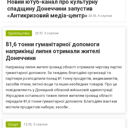
Новий ютуб-канал про культурну
спадщину Донеччини запустив
«Антикризовий медіа-центр»
20:33,
4 серпня
Суспільство
22:37,
3 серпня
81,6 тонни гуманітарної допомоги
наприкінці липня отримали жителі
Донеччини
Наприкінці липня жителі громад області отримали чергову партію
гуманітарної допомоги. За тиждень благодійні організації та
партнери розподілили понад 81 тонну продуктів, медикаментів,
засобів гігієни, питної води та інших необхідних товарів. Про це
повідомляють у Донецькій обласній військовій адміністрації.
Упродовж останнього тижня липня жителям громад області
передали 81,6 тонни гуманітарної допомоги. Благодійні вантажі
містили продуктові набори, засоби...
Спорт
12:35,
3 серпня