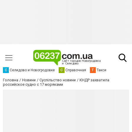
С
Селидово и Новогродовке
С
Справочная
Т
Такси
Головна
Новини
Суспільство новини
КНДР захватила
российское судно с 17 моряками