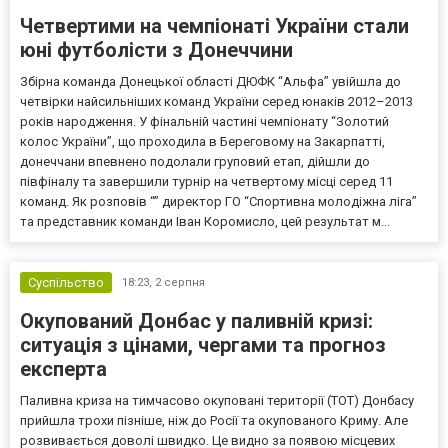
Четвертими на чемпіонаті України стали
юні футболісти з Донеччини
Збірна команда Донецької області ДЮФК “Альфа” увійшла до
четвірки найсильніших команд України серед юнаків 2012–2013
років народження. У фінальній частині чемпіонату “Золотий
колос України”, що проходила в Береговому на Закарпатті,
донеччани впевнено подолали груповий етап, дійшли до
півфіналу та завершили турнір на четвертому місці серед 11
команд. Як розповів “” директор ГО “Спортивна молодіжна ліга”
та представник команди Іван Коромисло, цей результат м...
Суспільство
18:23,
2 серпня
Окупований Донбас у паливній кризі:
ситуація з цінами, чергами та прогноз
експерта
Паливна криза на тимчасово окуповані території (ТОТ) Донбасу
прийшла трохи пізніше, ніж до Росії та окупованого Криму. Але
розвивається доволі швидко. Це видно за появою місцевих