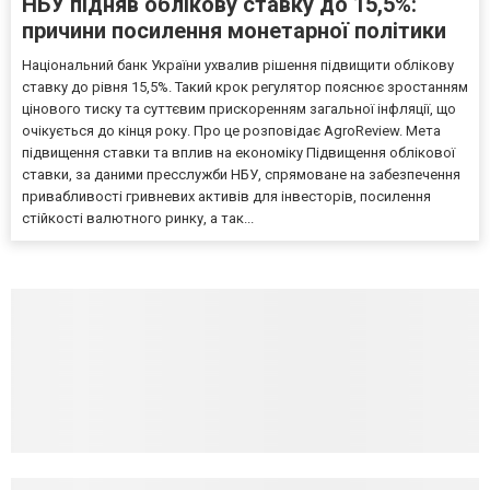
НБУ підняв облікову ставку до 15,5%:
причини посилення монетарної політики
Національний банк України ухвалив рішення підвищити облікову
ставку до рівня 15,5%. Такий крок регулятор пояснює зростанням
цінового тиску та суттєвим прискоренням загальної інфляції, що
очікується до кінця року. Про це розповідає AgroReview. Мета
підвищення ставки та вплив на економіку Підвищення облікової
ставки, за даними пресслужби НБУ, спрямоване на забезпечення
привабливості гривневих активів для інвесторів, посилення
стійкості валютного ринку, а так...