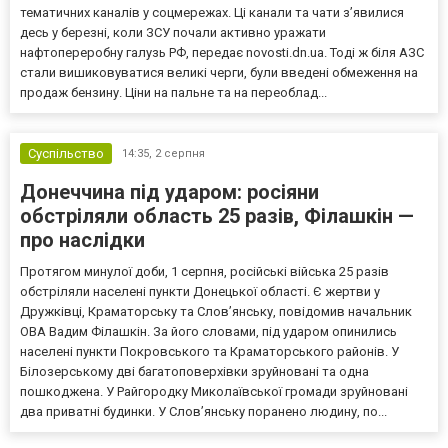
тематичних каналів у соцмережах. Ці канали та чати з’явилися
десь у березні, коли ЗСУ почали активно уражати
нафтопереробну галузь РФ, передає novosti.dn.ua. Тоді ж біля АЗС
стали вишиковуватися великі черги, були введені обмеження на
продаж бензину. Ціни на пальне та на переоблад...
Суспільство
14:35,
2 серпня
Донеччина під ударом: росіяни
обстріляли область 25 разів, Філашкін —
про наслідки
Протягом минулої доби, 1 серпня, російські війська 25 разів
обстріляли населені пункти Донецької області. Є жертви у
Дружківці, Краматорську та Слов’янську, повідомив начальник
ОВА Вадим Філашкін. За його словами, під ударом опинились
населені пункти Покровського та Краматорського районів. У
Білозерському дві багатоповерхівки зруйновані та одна
пошкоджена. У Райгородку Миколаївської громади зруйновані
два приватні будинки. У Слов’янську поранено людину, по...