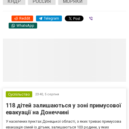
КНДР
РОССИЯ
МОРЯКИ
Reddit
Telegram
Viber
WhatsApp
Суспільство
23:40,
5 серпня
118 дітей залишаються у зоні примусової
евакуації на Донеччині
У населених пунктах Донецької області, з яких триває примусова
евакуація сімей із дітьми, залишаються 103 родини, у яких