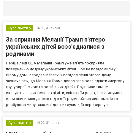
Селидово и Новогродовке
Справочная
Так
Суспільство
16:00,
31 липня
За сприяння Меланії Трамп п'ятеро
українських дітей возз'єдналися з
родинами
Перша леді США Меланія Трамп уже впʼяте посприяла
поверненню додому українських дітей. Про це повідомили у
Білому домі, передає inshe.tv. У повідомленні Білого дому
зазначають, що Меланія Трамп допомогла возз’єднати «чергову
групу українських та російських дітей». Водночас там не
вказують, з яких регіонів ці діти, скільки їм років, і за яких умов
вони опинилися далеко від своїх родин. «Хоча дипломатія та
розбудова миру важливі для цих зусиль, їх перевершує...
Суспільство
14:00,
31 липня