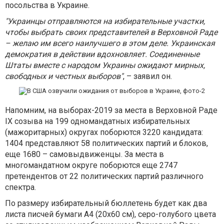
посольства в Украине.
"Украинцы отправляются на избирательные участки,
чтобы выбрать своих представителей в Верховной Раде
– желаю им всего наилучшего в этом деле. Украинская
демократия в действии вдохновляет. Соединенные
Штаты вместе с народом Украины ожидают мирных,
свободных и честных выборов"
, – заявил он.
Напомним, на выборах-2019 за места в Верховной Раде
IX созыва на 199 одномандатных избирательных
(мажоритарных) округах поборются 3220 кандидата:
1404 представляют 58 политических партий и блоков,
еще 1680 – самовыдвиженцы. За места в
многомандатном округе поборются еще 2747
претендентов от 22 политических партий различного
спектра.
По размеру избирательный бюллетень будет как два
листа писчей бумаги А4 (20х60 см), серо-голубого цвета