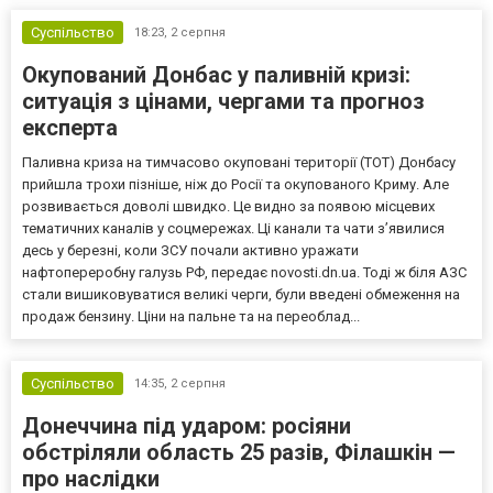
Суспільство
18:23,
2 серпня
Окупований Донбас у паливній кризі:
ситуація з цінами, чергами та прогноз
експерта
Паливна криза на тимчасово окуповані території (ТОТ) Донбасу
прийшла трохи пізніше, ніж до Росії та окупованого Криму. Але
розвивається доволі швидко. Це видно за появою місцевих
тематичних каналів у соцмережах. Ці канали та чати з’явилися
десь у березні, коли ЗСУ почали активно уражати
нафтопереробну галузь РФ, передає novosti.dn.ua. Тоді ж біля АЗС
стали вишиковуватися великі черги, були введені обмеження на
продаж бензину. Ціни на пальне та на переоблад...
Суспільство
14:35,
2 серпня
Донеччина під ударом: росіяни
обстріляли область 25 разів, Філашкін —
про наслідки