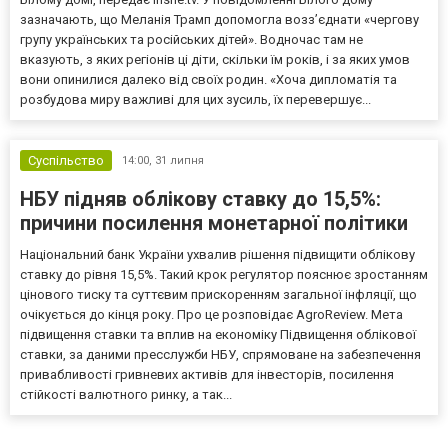
зазначають, що Меланія Трамп допомогла возз’єднати «чергову
групу українських та російських дітей». Водночас там не
вказують, з яких регіонів ці діти, скільки їм років, і за яких умов
вони опинилися далеко від своїх родин. «Хоча дипломатія та
розбудова миру важливі для цих зусиль, їх перевершує...
Суспільство
14:00,
31 липня
НБУ підняв облікову ставку до 15,5%:
причини посилення монетарної політики
Національний банк України ухвалив рішення підвищити облікову
ставку до рівня 15,5%. Такий крок регулятор пояснює зростанням
цінового тиску та суттєвим прискоренням загальної інфляції, що
очікується до кінця року. Про це розповідає AgroReview. Мета
підвищення ставки та вплив на економіку Підвищення облікової
ставки, за даними пресслужби НБУ, спрямоване на забезпечення
привабливості гривневих активів для інвесторів, посилення
стійкості валютного ринку, а так...