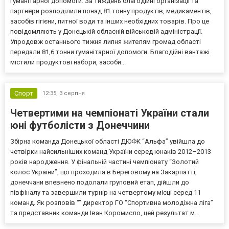
гуманітарної допомоги. За тиждень благодійні організації та
партнери розподілили понад 81 тонну продуктів, медикаментів,
засобів гігієни, питної води та інших необхідних товарів. Про це
повідомляють у Донецькій обласній військовій адміністрації.
Упродовж останнього тижня липня жителям громад області
передали 81,6 тонни гуманітарної допомоги. Благодійні вантажі
містили продуктові набори, засоби...
Спорт
12:35,
3 серпня
Четвертими на чемпіонаті України стали
юні футболісти з Донеччини
Збірна команда Донецької області ДЮФК “Альфа” увійшла до
четвірки найсильніших команд України серед юнаків 2012–2013
років народження. У фінальній частині чемпіонату “Золотий
колос України”, що проходила в Береговому на Закарпатті,
донеччани впевнено подолали груповий етап, дійшли до
півфіналу та завершили турнір на четвертому місці серед 11
команд. Як розповів “” директор ГО “Спортивна молодіжна ліга”
та представник команди Іван Коромисло, цей результат м...