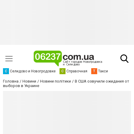
С
Селидово и Новогродовке
С
Справочная
Т
Такси
Головна
Новини
Новини політики
В США озвучили ожидания от
выборов в Украине