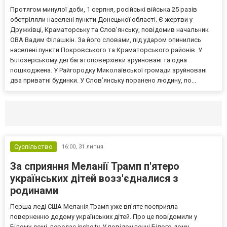
Протягом минулої доби, 1 серпня, російські війська 25 разів
обстріляли населені пункти Донецької області. Є жертви у
Дружківці, Краматорську та Слов’янську, повідомив начальник
ОВА Вадим Філашкін. За його словами, під ударом опинились
населені пункти Покровського та Краматорського районів. У
Білозерському дві багатоповерхівки зруйновані та одна
пошкоджена. У Райгородку Миколаївської громади зруйновані
два приватні будинки. У Слов’янську поранено людину, по...
Селидово и Новогродовке
Справочная
Так
Суспільство
16:00,
31 липня
За сприяння Меланії Трамп п'ятеро
українських дітей возз'єдналися з
родинами
Перша леді США Меланія Трамп уже впʼяте посприяла
поверненню додому українських дітей. Про це повідомили у
Білому домі, передає inshe.tv. У повідомленні Білого дому