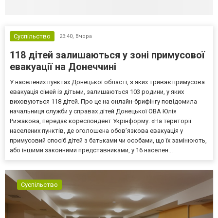
Суспільство
23:40,
Вчора
118 дітей залишаються у зоні примусової
евакуації на Донеччині
У населених пунктах Донецької області, з яких триває примусова
евакуація сімей із дітьми, залишаються 103 родини, у яких
виховуються 118 дітей. Про це на онлайн-брифінгу повідомила
начальниця служби у справах дітей Донецької ОВА Юлія
Рижакова, передає кореспондент Укрінформу. «На території
населених пунктів, де оголошена обов’язкова евакуація у
примусовий спосіб дітей з батьками чи особами, що їх замінюють,
або іншими законними представниками, у 16 населен...
Суспільство