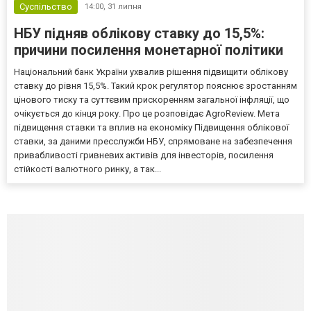
Суспільство
14:00,
31 липня
НБУ підняв облікову ставку до 15,5%:
причини посилення монетарної політики
Національний банк України ухвалив рішення підвищити облікову
ставку до рівня 15,5%. Такий крок регулятор пояснює зростанням
цінового тиску та суттєвим прискоренням загальної інфляції, що
очікується до кінця року. Про це розповідає AgroReview. Мета
підвищення ставки та вплив на економіку Підвищення облікової
ставки, за даними пресслужби НБУ, спрямоване на забезпечення
привабливості гривневих активів для інвесторів, посилення
стійкості валютного ринку, а так...