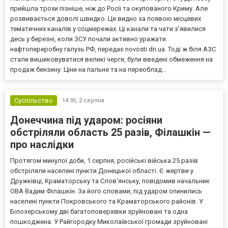
прийшла трохи пізніше, ніж до Росії та окупованого Криму. Але
розвивається доволі швидко. Це видно за появою місцевих
тематичних каналів у соцмережах. Ці канали та чати з’явилися
десь у березні, коли ЗСУ почали активно уражати
нафтопереробну галузь РФ, передає novosti.dn.ua. Тоді ж біля АЗС
стали вишиковуватися великі черги, були введені обмеження на
продаж бензину. Ціни на пальне та на переоблад...
Суспільство
14:35,
2 серпня
Донеччина під ударом: росіяни
обстріляли область 25 разів, Філашкін —
про наслідки
Протягом минулої доби, 1 серпня, російські війська 25 разів
обстріляли населені пункти Донецької області. Є жертви у
Дружківці, Краматорську та Слов’янську, повідомив начальник
ОВА Вадим Філашкін. За його словами, під ударом опинились
населені пункти Покровського та Краматорського районів. У
Білозерському дві багатоповерхівки зруйновані та одна
пошкоджена. У Райгородку Миколаївської громади зруйновані