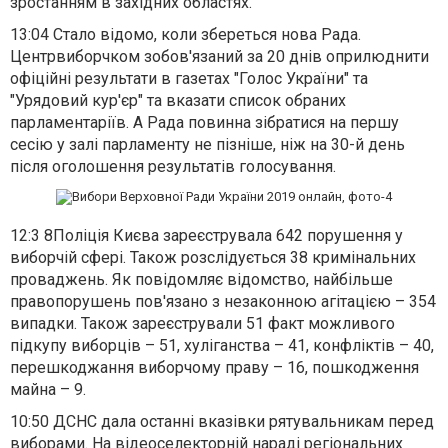
зростанням в західних областях.
13:04
Стало відомо, коли збереться нова Рада
.
Центрвиборчком зобов'язаний за 20 днів оприлюднити
офіційні результати в газетах "Голос України" та
"Урядовий кур'єр" та вказати список обраних
парламентаріїв. А Рада повинна зібратися на першу
сесію у залі парламенту не пізніше, ніж на 30-й день
після оголошення результатів голосування.
12:3 8
Поліція Києва зареєструвала 642 порушення
у
виборчій сфері. Також розслідується 38 кримінальних
проваджень. Як повідомляє відомство, найбільше
правопорушень пов'язано з незаконною агітацією – 354
випадки. Також зареєстрували 51 факт можливого
підкупу виборців – 51, хуліганства – 41, конфліктів – 40,
перешкоджання виборчому праву – 16, пошкодження
майна – 9.
10:50
ДСНС дала останні вказівки рятувальникам перед
виборами
. На відеоселекторній нараді регіональних