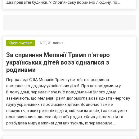
два приватні будинки. У Слов’янську поранено людину, по...
Селидово и Новогродовке
Справочная
Так
Суспільство
16:00,
31 липня
За сприяння Меланії Трамп п'ятеро
українських дітей возз'єдналися з
родинами
Перша леді США Меланія Трамп уже впʼяте посприяла
поверненню додому українських дітей. Про це повідомили у
Білому домі, передає inshe.tv. У повідомленні Білого дому
зазначають, що Меланія Трамп допомогла возз’єднати «чергову
групу українських та російських дітей». Водночас там не
вказують, з яких регіонів ці діти, скільки їм років, і за яких умов
вони опинилися далеко від своїх родин. «Хоча дипломатія та
розбудова миру важливі для цих зусиль, їх перевершує...