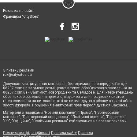
Реклама на сайті
Франшиза "CitySites"
З питань реклами
rek@citysites.ua
Допускається цитування матеріалів без отримання попередньої згоди
06237.com.ua за умови розміщення в тексті обов'язкового посилання на
06237.com.ua - Сайт міст Новогродівки та Селидове. Для інтернет-видань
обов'язкове розміщення прямого, відкритого для пошукових систем
гіперпосилання на цитовані статті не нижче другого абзацу в тексті або в
якості джерела. Порушення виняткових прав переслідується Законом.
Матеріали з плашками "Новини компаній", "Промо", "Партнерський
матеріал", "Партнерський спецпроєкт", "Політичні новини", "Пресреліз",
"PR", "Офіційно", "Політична реклама" публікуються на правах реклами.
Політика конфіденційності
Правила сайту
Правила