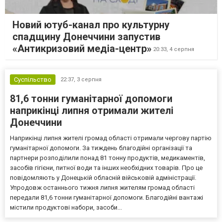
Новий ютуб-канал про культурну
спадщину Донеччини запустив
«Антикризовий медіа-центр»
20:33,
4 серпня
Суспільство
22:37,
3 серпня
81,6 тонни гуманітарної допомоги
наприкінці липня отримали жителі
Донеччини
Наприкінці липня жителі громад області отримали чергову партію
гуманітарної допомоги. За тиждень благодійні організації та
партнери розподілили понад 81 тонну продуктів, медикаментів,
засобів гігієни, питної води та інших необхідних товарів. Про це
повідомляють у Донецькій обласній військовій адміністрації.
Упродовж останнього тижня липня жителям громад області
передали 81,6 тонни гуманітарної допомоги. Благодійні вантажі
містили продуктові набори, засоби...