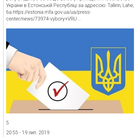
України в Естонській Республіці за адресою: Tallinn, Lahe,
6a.
https://
estonia.mfa.gov.ua/ua/press-
cente
r/news/73974-vybory+VRU
…
5
20:55 - 19 лип. 2019