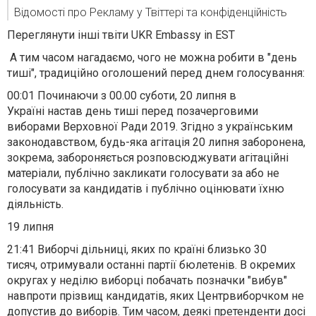
Відомості про Рекламу у Твіттері та конфіденційність
Переглянути інші твіти UKR Embassy in EST
А тим часом нагадаємо, чого не можна робити в "день
тиші", традиційно оголошений перед днем голосування:
00:01
Починаючи з 00.00 суботи, 20 липня в
Україні
настав день тиші перед позачерговими
виборами Верховної Ради 2019
. Згідно з українським
законодавством, будь-яка агітація 20 липня заборонена,
зокрема, забороняється розповсюджувати агітаційні
матеріали, публічно закликати голосувати за або не
голосувати за кандидатів і публічно оцінювати їхню
діяльність.
19 липня
21:41
Виборчі дільниці, яких по країні близько 30
тисяч,
отримували останні партії бюлетенів
. В окремих
округах у неділю виборці побачать позначки "вибув"
навпроти прізвищ кандидатів, яких Центрвиборчком не
допустив до виборів. Тим часом, деякі претенденти досі