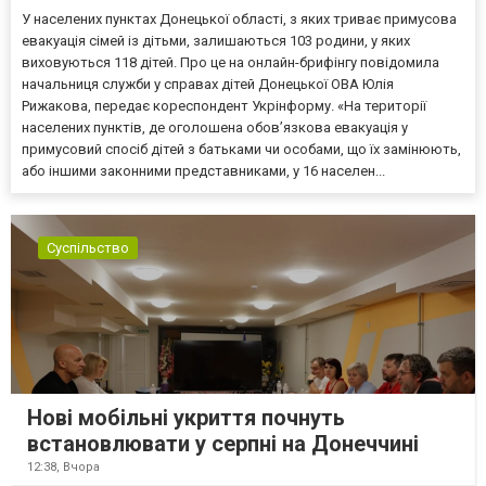
У населених пунктах Донецької області, з яких триває примусова
евакуація сімей із дітьми, залишаються 103 родини, у яких
виховуються 118 дітей. Про це на онлайн-брифінгу повідомила
начальниця служби у справах дітей Донецької ОВА Юлія
Рижакова, передає кореспондент Укрінформу. «На території
населених пунктів, де оголошена обов’язкова евакуація у
примусовий спосіб дітей з батьками чи особами, що їх замінюють,
або іншими законними представниками, у 16 населен...
Суспільство
Нові мобільні укриття почнуть
встановлювати у серпні на Донеччині
12:38,
Вчора