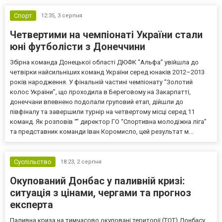
Спорт
12:35,
3 серпня
Четвертими на чемпіонаті України стали
юні футболісти з Донеччини
Збірна команда Донецької області ДЮФК “Альфа” увійшла до
четвірки найсильніших команд України серед юнаків 2012–2013
років народження. У фінальній частині чемпіонату “Золотий
колос України”, що проходила в Береговому на Закарпатті,
донеччани впевнено подолали груповий етап, дійшли до
півфіналу та завершили турнір на четвертому місці серед 11
команд. Як розповів “” директор ГО “Спортивна молодіжна ліга”
та представник команди Іван Коромисло, цей результат м...
Суспільство
18:23,
2 серпня
Окупований Донбас у паливній кризі:
ситуація з цінами, чергами та прогноз
експерта
Паливна криза на тимчасово окуповані території (ТОТ) Донбасу