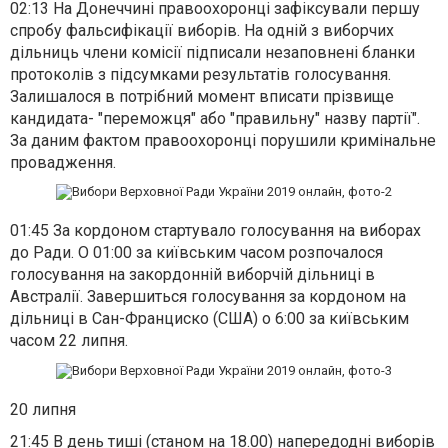
02:13
На Донеччині правоохоронці зафіксували першу
спробу фальсифікації виборів
. На одній з виборчих
дільниць члени комісії підписали незаповнені бланки
протоколів з підсумками результатів голосування.
Залишалося в потрібний момент вписати прізвище
кандидата- "переможця" або "правильну" назву партії".
За даним фактом правоохоронці порушили кримінальне
провадження.
01:45
За кордоном стартувало голосування на виборах
до Ради
. О 01:00 за київським часом розпочалося
голосування на закордонній виборчій дільниці в
Австралії. Завершиться голосування за кордоном на
дільниці в Сан-Франциско (США) о 6:00 за київським
часом 22 липня.
20 липня
21:45
В день тиші (станом на 18.00) напередодні виборів