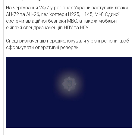
На чергування 24/7 у регіонах України заступили літаки
АН-72 та АН-26, гелікоптери Н225, Н145, Мі-8 Єдиної
системи авіаційної безпеки МВС, а також мобільні
екіпажі спецпризначенців НПУ та НГУ.
Спецпризначенців передислокували у різні регіони, щоб
сформувати оперативні резерви.