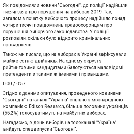
Як повідомляли новини "Сьогодні",
до поліції надійшли
тисячі заяв про порушення на виборах-2019
. Так,
загалом з початку виборчого процесу надійшло понад
чотири тисячі повідомлень правоохоронцям про
порушення виборчого законодавства. У поліції
розповіли, скільки було відкрито кримінальних
проваджень.
Також ми писали, що
на виборах в Україні зафіксували
майже сотню двійників
. На одному окрузі з
рейтинговими кандидатами балотуються маловідомі
претенденти з такими ж іменами і прізвищами.
0:00
/
0:57
Згідно з даними опитування, проведеного новинами
"Сьогодні" на каналі "Україна" спільно з міжнародною
компанією Edison Research,
більше половини українців
(55,2%) голосуватимуть на майбутніх виборах.
Нагадаємо, в день виборів на телеканалі "Україна"
вийдуть спецвипуски "Сьогодні".