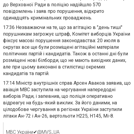
до Верховної Ради
в поліцію надійшло 570
повідомлень і заяв про порушення
, відкрито
одинадцять кримінальних проваджень.
17:36
Незважаючи на те, що за агітацію в "день тиші"
порушникам загрожує штраф,
Комітет виборців України
фіксує масові порушення
законодавства: 20 июля в
округах все ще були розміщені агітаційні матеріали
політичних партій і кандидатів. Також в останні дні були
розміщені нові білборди, що не мають вихідних даних,
але при цьому виконані в стилістиці окремих
кандидатів та партій.
17:14
Міністр внутрішніх справ
Арсен Аваков заявив, що
авіація МВС заступила на чергування напередодні
виборів Ради
, і запевнив, що поліція оперативно
відреагує на будь-який виклик. За його даними, на
цілодобове чергування в регіонах України заступили
літаки Ан-72 і Ан-26, вертольоти Н225, Н145, Мі-8.
МВС України
✔
@MVS_UA