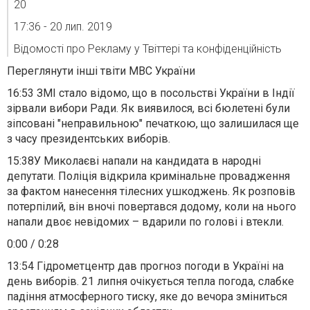
20
17:36 - 20 лип. 2019
Відомості про Рекламу у Твіттері та конфіденційність
Переглянути інші твіти МВС України
16:53
ЗМІ стало відомо, що
в посольстві України в Індії
зірвали вибори Ради
. Як виявилося, всі бюлетені були
зіпсовані "неправильною" печаткою, що залишилася ще
з часу президентських виборів.
15:38
У Миколаєві напали на кандидата в народні
депутати
. Поліція відкрила кримінальне провадження
за фактом нанесення тілесних ушкоджень. Як розповів
потерпілий, він вночі повертався додому, коли на нього
напали двоє невідомих – вдарили по голові і втекли.
0:00
/
0:28
13:54
Гідрометцентр дав прогноз погоди в Україні на
день виборів
. 21 липня очікується тепла погода, слабке
падіння атмосферного тиску, яке до вечора зміниться