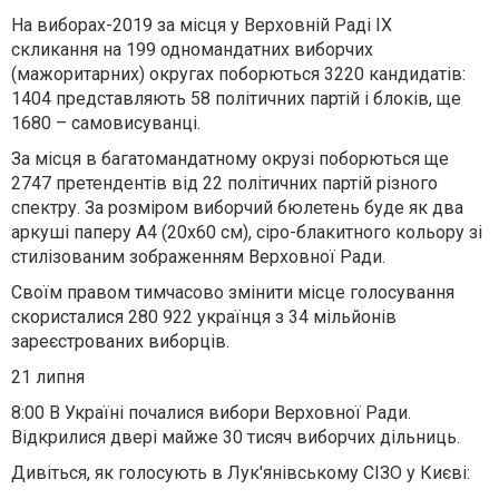
На
виборах-2019
за місця у Верховній Раді IX
скликання
на 199 одномандатних виборчих
(мажоритарних) округах
поборються 3220 кандидатів:
1404 представляють 58 політичних партій і блоків, ще
1680 – самовисуванці.
За місця в багатомандатному окрузі поборються ще
2747
претендентів від 22 політичних партій
різного
спектру. За розміром виборчий бюлетень буде як два
аркуші паперу А4 (20х60 см), сіро-блакитного кольору зі
стилізованим зображенням Верховної Ради.
Своїм правом тимчасово змінити місце голосування
скористалися 280 922 українця з 34 мільйонів
зареєстрованих виборців.
21 липня
8:00
В Україні почалися вибори Верховної Ради
.
Відкрилися двері майже 30 тисяч виборчих дільниць.
Дивіться, як голосують в Лук'янівському СІЗО у Києві: