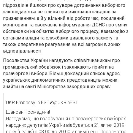
підрозділів йшлося про суворе дотримання виборчого
законодавства не тільки при виконанні завдань за
призначенням, а й у вільний від роботи час, посилений
моніторинг та своєчасне інформування ДСНС про зміну
обстановки на об'єктах виборчого процесу, взаємодію з
органами влади та службами цивільного захисту , а
також оперативне реагування на всі загрози в зонах
відповідальності
Посольства України нагадують співвітчизникам про
громадянський обов'язок і закликають прийти на
позачергові вибори. Більш докладний список адрес
українських дипломатичних представництв можна
знайти на сайті Міністерства закордонних справ:
UKR Embassy in EST
✔
@UKRinEST
Шановні громадяни!
Нагадуємо, що голосування на позачергових виборах
народних депутатів України відбудеться 21 липня 2019
року (неділя) з 08.00 до 20.00 у приміщенні Посольства