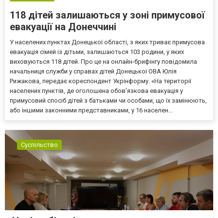
118 дітей залишаються у зоні примусової
евакуації на Донеччині
У населених пунктах Донецької області, з яких триває примусова
евакуація сімей із дітьми, залишаються 103 родини, у яких
виховуються 118 дітей. Про це на онлайн-брифінгу повідомила
начальниця служби у справах дітей Донецької ОВА Юлія
Рижакова, передає кореспондент Укрінформу. «На території
населених пунктів, де оголошена обов’язкова евакуація у
примусовий спосіб дітей з батьками чи особами, що їх замінюють,
або іншими законними представниками, у 16 населен...
Суспільство