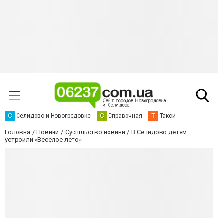
С
Селидово и Новогродовке
С
Справочная
Т
Такси
Головна
Новини
Суспільство новини
В Селидово детям
устроили «Веселое лето»