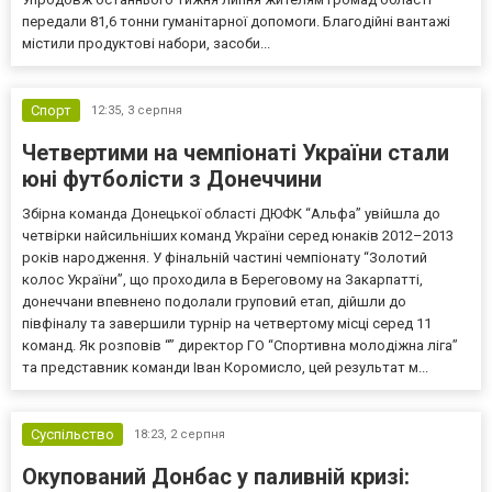
передали 81,6 тонни гуманітарної допомоги. Благодійні вантажі
містили продуктові набори, засоби...
Спорт
12:35,
3 серпня
Четвертими на чемпіонаті України стали
юні футболісти з Донеччини
Збірна команда Донецької області ДЮФК “Альфа” увійшла до
четвірки найсильніших команд України серед юнаків 2012–2013
років народження. У фінальній частині чемпіонату “Золотий
колос України”, що проходила в Береговому на Закарпатті,
донеччани впевнено подолали груповий етап, дійшли до
півфіналу та завершили турнір на четвертому місці серед 11
команд. Як розповів “” директор ГО “Спортивна молодіжна ліга”
та представник команди Іван Коромисло, цей результат м...
Суспільство
18:23,
2 серпня
Окупований Донбас у паливній кризі: