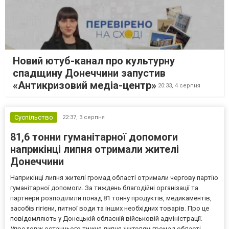
Новий ютуб-канал про культурну
спадщину Донеччини запустив
«Антикризовий медіа-центр»
20:33,
4 серпня
Суспільство
22:37,
3 серпня
81,6 тонни гуманітарної допомоги
наприкінці липня отримали жителі
Донеччини
Наприкінці липня жителі громад області отримали чергову партію
гуманітарної допомоги. За тиждень благодійні організації та
партнери розподілили понад 81 тонну продуктів, медикаментів,
засобів гігієни, питної води та інших необхідних товарів. Про це
повідомляють у Донецькій обласній військовій адміністрації.
Упродовж останнього тижня липня жителям громад області