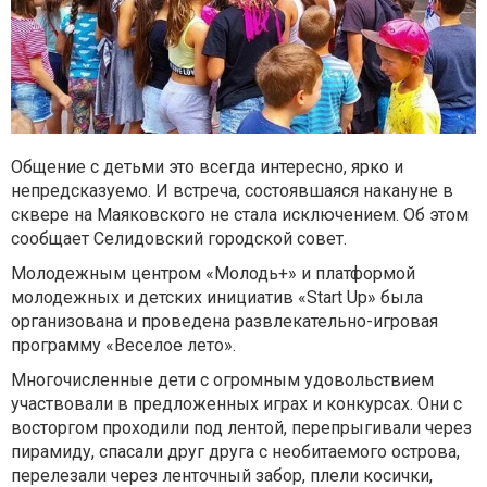
Общение с детьми это всегда интересно, ярко и
непредсказуемо. И встреча, состоявшаяся накануне в
сквере на Маяковского не стала исключением. Об этом
сообщает Селидовский городской совет.
Молодежным центром «Молодь+» и платформой
молодежных и детских инициатив «Start Up» была
организована и проведена развлекательно-игровая
программу «Веселое лето».
Многочисленные дети с огромным удовольствием
участвовали в предложенных играх и конкурсах. Они с
восторгом проходили под лентой, перепрыгивали через
пирамиду, спасали друг друга с необитаемого острова,
перелезали через ленточный забор, плели косички,