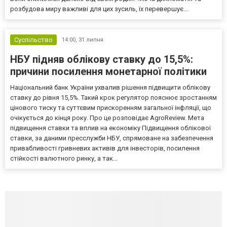
розбудова миру важливі для цих зусиль, їх перевершує...
Суспільство
14:00,
31 липня
НБУ підняв облікову ставку до 15,5%:
причини посилення монетарної політики
Національний банк України ухвалив рішення підвищити облікову
ставку до рівня 15,5%. Такий крок регулятор пояснює зростанням
цінового тиску та суттєвим прискоренням загальної інфляції, що
очікується до кінця року. Про це розповідає AgroReview. Мета
підвищення ставки та вплив на економіку Підвищення облікової
ставки, за даними пресслужби НБУ, спрямоване на забезпечення
привабливості гривневих активів для інвесторів, посилення
стійкості валютного ринку, а так...