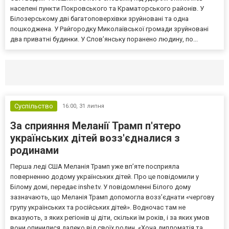
населені пункти Покровського та Краматорського районів. У
Білозерському дві багатоповерхівки зруйновані та одна
пошкоджена. У Райгородку Миколаївської громади зруйновані
два приватні будинки. У Слов’янську поранено людину, по...
Селидово и Новогродовке
Справочная
Так
Суспільство
16:00,
31 липня
За сприяння Меланії Трамп п'ятеро
українських дітей возз'єдналися з
родинами
Перша леді США Меланія Трамп уже впʼяте посприяла
поверненню додому українських дітей. Про це повідомили у
Білому домі, передає inshe.tv. У повідомленні Білого дому
зазначають, що Меланія Трамп допомогла возз’єднати «чергову
групу українських та російських дітей». Водночас там не
вказують, з яких регіонів ці діти, скільки їм років, і за яких умов
вони опинилися далеко від своїх родин. «Хоча дипломатія та