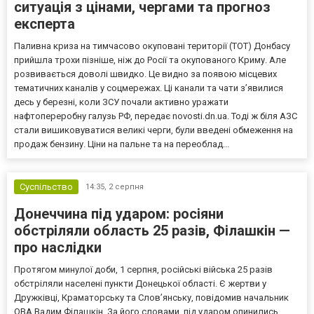
ситуація з цінами, чергами та прогноз
експерта
Паливна криза на тимчасово окуповані території (ТОТ) Донбасу
прийшла трохи пізніше, ніж до Росії та окупованого Криму. Але
розвивається доволі швидко. Це видно за появою місцевих
тематичних каналів у соцмережах. Ці канали та чати з’явилися
десь у березні, коли ЗСУ почали активно уражати
нафтопереробну галузь РФ, передає novosti.dn.ua. Тоді ж біля АЗС
стали вишиковуватися великі черги, були введені обмеження на
продаж бензину. Ціни на пальне та на переоблад...
Суспільство
14:35,
2 серпня
Донеччина під ударом: росіяни
обстріляли область 25 разів, Філашкін —
про наслідки
Протягом минулої доби, 1 серпня, російські війська 25 разів
обстріляли населені пункти Донецької області. Є жертви у
Дружківці, Краматорську та Слов’янську, повідомив начальник
ОВА Вадим Філашкін. За його словами, під ударом опинились