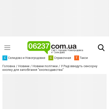
С
Селидово и Новогродовке
С
Справочная
Т
Такси
Головна
Новини
Новини політики
У Раді введуть сенсорну
кнопку для запобігання "кнопкодавства"