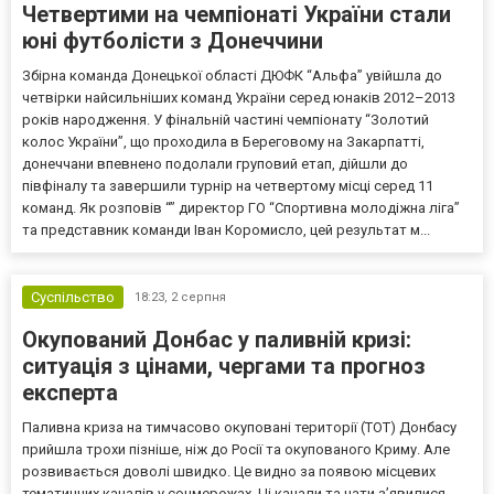
Четвертими на чемпіонаті України стали
юні футболісти з Донеччини
Збірна команда Донецької області ДЮФК “Альфа” увійшла до
четвірки найсильніших команд України серед юнаків 2012–2013
років народження. У фінальній частині чемпіонату “Золотий
колос України”, що проходила в Береговому на Закарпатті,
донеччани впевнено подолали груповий етап, дійшли до
півфіналу та завершили турнір на четвертому місці серед 11
команд. Як розповів “” директор ГО “Спортивна молодіжна ліга”
та представник команди Іван Коромисло, цей результат м...
Суспільство
18:23,
2 серпня
Окупований Донбас у паливній кризі:
ситуація з цінами, чергами та прогноз
експерта
Паливна криза на тимчасово окуповані території (ТОТ) Донбасу
прийшла трохи пізніше, ніж до Росії та окупованого Криму. Але
розвивається доволі швидко. Це видно за появою місцевих
тематичних каналів у соцмережах. Ці канали та чати з’явилися