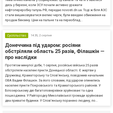
десь у березні, коли ЗСУ почали активно уражати
нафтопереробну галузь РФ, передає novosti.dn.ua. Тоді ж біля АЗС
стали вишиковуватися великі черги, були введені обмеження на
продаж бензину. Ціни на пальне та на переоблад...
Суспільство
14:35,
2 серпня
Донеччина під ударом: росіяни
обстріляли область 25 разів, Філашкін —
про наслідки
Протягом минулої доби, 1 серпня, російські війська 25 разів
обстріляли населені пункти Донецької області. Є жертви у
Дружківці, Краматорську та Слов’янську, повідомив начальник
ОВА Вадим Філашкін. За його словами, під ударом опинились
населені пункти Покровського та Краматорського районів. У
Білозерському дві багатоповерхівки зруйновані та одна
пошкоджена. У Райгородку Миколаївської громади зруйновані
два приватні будинки. У Слов’янську поранено людину, по...