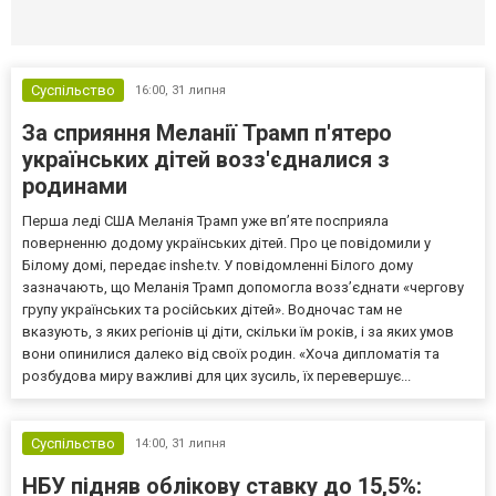
Селидово и Новогродовке
Справочная
Так
Суспільство
16:00,
31 липня
За сприяння Меланії Трамп п'ятеро
українських дітей возз'єдналися з
родинами
Перша леді США Меланія Трамп уже впʼяте посприяла
поверненню додому українських дітей. Про це повідомили у
Білому домі, передає inshe.tv. У повідомленні Білого дому
зазначають, що Меланія Трамп допомогла возз’єднати «чергову
групу українських та російських дітей». Водночас там не
вказують, з яких регіонів ці діти, скільки їм років, і за яких умов
вони опинилися далеко від своїх родин. «Хоча дипломатія та
розбудова миру важливі для цих зусиль, їх перевершує...
Суспільство
14:00,
31 липня
НБУ підняв облікову ставку до 15,5%: