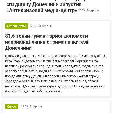
спадщину Донеччини запустив
«Антикризовий медіа-центр»
20:33,
4 серпня
Суспільство
22:37,
3 серпня
81,6 тонни гуманітарної допомоги
наприкінці липня отримали жителі
Донеччини
Наприкінці липня жителі громад області отримали чергову партію
гуманітарної допомоги. За тиждень благодійні організації та
партнери розподілили понад 81 тонну продуктів, медикаментів,
засобів гігієни, питної води та інших необхідних товарів. Про це
повідомляють у Донецькій обласній військовій адміністрації.
Упродовж останнього тижня липня жителям громад області
передали 81,6 тонни гуманітарної допомоги. Благодійні вантажі
містили продуктові набори, засоби...
Спорт
12:35,
3 серпня