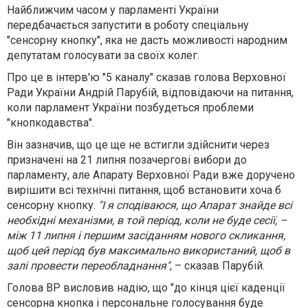
Найближчим часом у парламенті України
передбачається запустити в роботу спеціальну
"сенсорну кнопку", яка не дасть можливості народним
депутатам голосувати за своїх колег.
Про це в інтерв'ю "5 каналу" сказав голова Верховної
Ради України Андрій Парубій, відповідаючи на питання,
коли парламент України позбудеться проблеми
"кнопкодавства".
Він зазначив, що це ще не встигли здійснити через
призначені на 21 липня позачергові вибори до
парламенту, але Апарату Верховної Ради вже доручено
вирішити всі технічні питання, щоб встановити хоча б
сенсорну кнопку.
"І я сподіваюся, що Апарат знайде всі
необхідні механізми, в той період, коли не буде сесії, –
між 11 липня і першим засіданням нового скликання,
щоб цей період був максимально використаний, щоб в
залі провести переобладнання"
, – сказав Парубій.
Голова ВР висловив надію, що "до кінця цієї каденції
сенсорна кнопка і персональне голосування буде