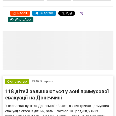
Reddit
Telegram
Viber
WhatsApp
Суспільство
23:40,
5 серпня
118 дітей залишаються у зоні примусової
евакуації на Донеччині
У населених пунктах Донецької області, з яких триває примусова
евакуація сімей із дітьми, залишаються 103 родини, у яких