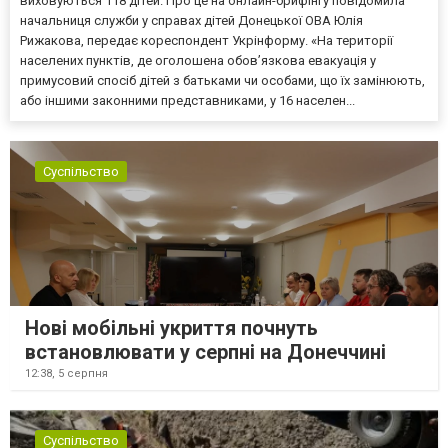
виховуються 118 дітей. Про це на онлайн-брифінгу повідомила
начальниця служби у справах дітей Донецької ОВА Юлія
Рижакова, передає кореспондент Укрінформу. «На території
населених пунктів, де оголошена обов’язкова евакуація у
примусовий спосіб дітей з батьками чи особами, що їх замінюють,
або іншими законними представниками, у 16 населен...
Суспільство
Нові мобільні укриття почнуть
встановлювати у серпні на Донеччині
12:38,
5 серпня
Суспільство