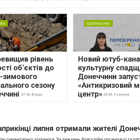
н...
тво
Суспільство
ревищив рівень
Новий ютуб-кана
сті об’єктів до
культурну спадщ
о-зимового
Донеччини запус
ального сезону
«Антикризовий м
еччині
центр»
07:36,
Вчора
20:33,
4 серпня
наприкінці липня отримали жителі Доне
ію гуманітарної допомоги. За тиждень благодійні організації та па