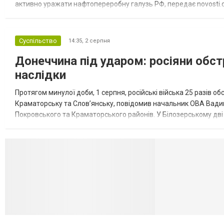
активно уражати нафтопереробну галузь РФ, передає novosti.dn
обмеження на продаж бензину. Ціни на пальне та на переоблад
Суспільство
14:35,
2 серпня
Донеччина під ударом: росіяни обст
наслідки
Протягом минулої доби, 1 серпня, російські війська 25 разів об
Краматорську та Слов’янську, повідомив начальник ОВА Вадим
Покровського та Краматорського районів. У Білозерському дв
Миколаївської громади зруйновані два приватні будинки. У Сло
Селидово и Н