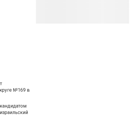
т
круге №169 в
 кандидатом
 израильский