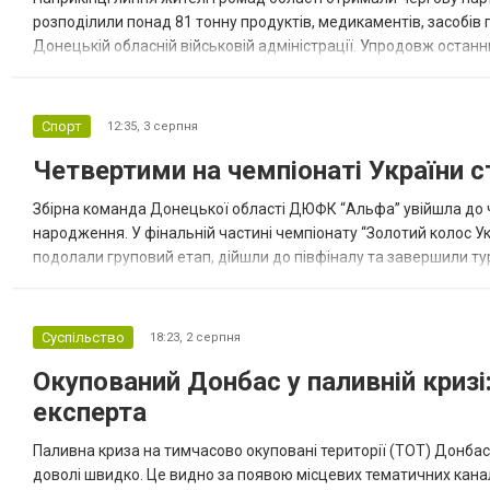
розподілили понад 81 тонну продуктів, медикаментів, засобів г
Донецькій обласній військовій адміністрації. Упродовж остан
допомоги. Благодійні вантажі містили продуктові набори, засоб
Спорт
12:35,
3 серпня
Четвертими на чемпіонаті України с
Збірна команда Донецької області ДЮФК “Альфа” увійшла до ч
народження. У фінальній частині чемпіонату “Золотий колос У
подолали груповий етап, дійшли до півфіналу та завершили тур
“Спортивна молодіжна ліга” та представник команди Іван Кором
Суспільство
18:23,
2 серпня
Окупований Донбас у паливній кризі:
експерта
Паливна криза на тимчасово окуповані території (ТОТ) Донбасу
доволі швидко. Це видно за появою місцевих тематичних каналі