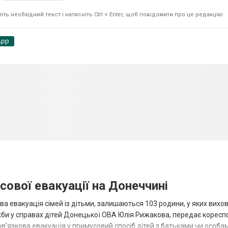
ть необхідний текст і натисніть Ctrl + Enter, щоб повідомити про це редакцію
App
сової евакуації на Донеччині
ва евакуація сімей із дітьми, залишаються 103 родини, у яких вихо
жби у справах дітей Донецької ОВА Юлія Рижакова, передає корес
в’язкова евакуація у примусовий спосіб дітей з батьками чи особам