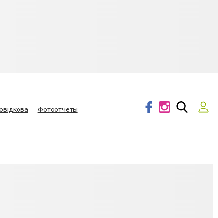
овідкова
Фотоотчеты