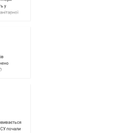
ть у
анітарної
ів
внено
О
озвивається
 ЗСУ почали