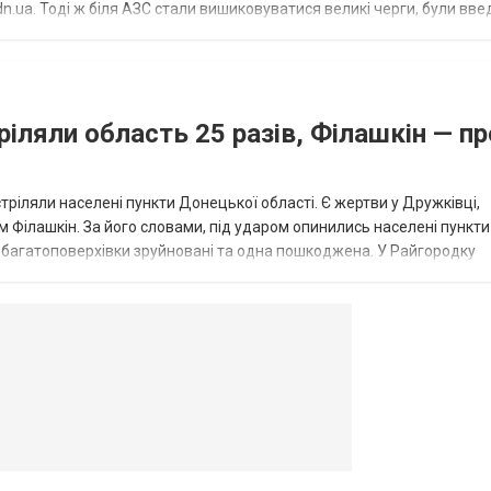
.ua. Тоді ж біля АЗС стали вишиковуватися великі черги, були вве
...
ріляли область 25 разів, Філашкін — пр
стріляли населені пункти Донецької області. Є жертви у Дружківці,
 Філашкін. За його словами, під ударом опинились населені пункти
і багатоповерхівки зруйновані та одна пошкоджена. У Райгородку
в’янську поранено людину, по...
овогродовке
Справочная
Такси