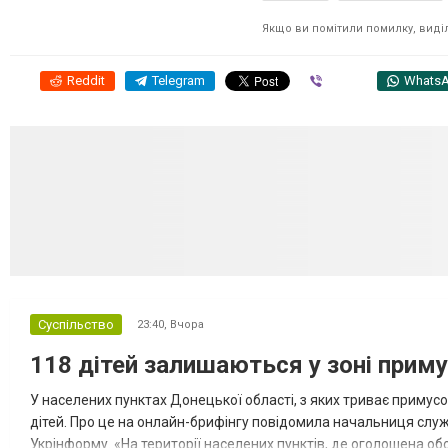
Якщо ви помітили помилку, виділі
Reddit
Telegram
Viber
Whats
Суспільство
23:40,
Вчора
118 дітей залишаються у зоні приму
У населених пунктах Донецької області, з яких триває примусо
дітей. Про це на онлайн-брифінгу повідомила начальниця слу
Укрінформу. «На території населених пунктів, де оголошена обо