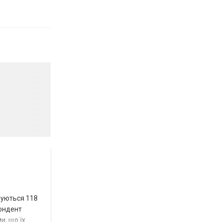
вуються 118
пондент
и, що їх