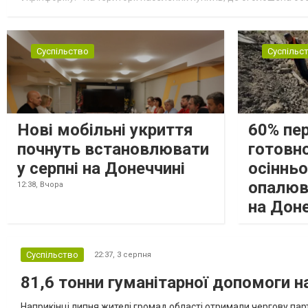
замінюють, або іншими законними представниками, у 16 населе
Суспільство
Суспільс
Нові мобільні укриття
60% пе
почнуть встановлювати
готовно
у серпні на Донеччині
осіннь
опалюв
12:38,
Вчора
на Дон
Суспільство
22:37,
3 серпня
81,6 тонни гуманітарної допомоги 
Наприкінці липня жителі громад області отримали чергову парт