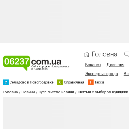
Головна
Вакансії
Дозвілля
Эксперты города
Во
С
Селидово и Новогродовке
С
Справочная
Т
Такси
Головна
Новини
Суспільство новини
Снятый с выборов Куницкий