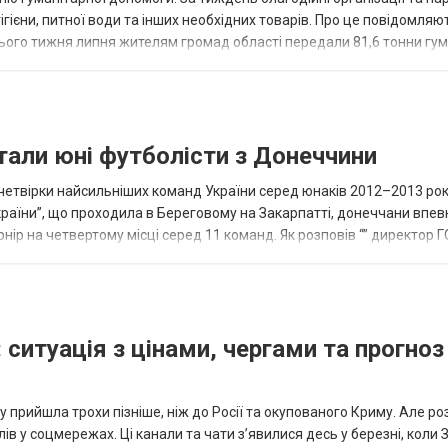
ігієни, питної води та інших необхідних товарів. Про це повідомляю
нього тижня липня жителям громад області передали 81,6 тонни гум
и...
тали юні футболісти з Донеччини
етвірки найсильніших команд України серед юнаків 2012–2013 рок
країни”, що проходила в Береговому на Закарпатті, донеччани впе
нір на четвертому місці серед 11 команд. Як розповів “” директор Г
исло, цей результат м...
 ситуація з цінами, чергами та прогноз
 прийшла трохи пізніше, ніж до Росії та окупованого Криму. Але р
в у соцмережах. Ці канали та чати з’явилися десь у березні, коли