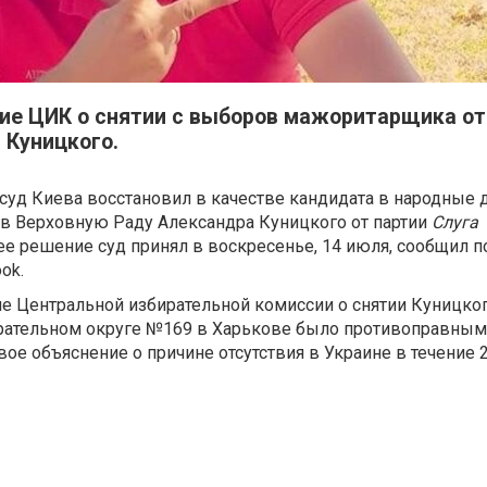
ие ЦИК о снятии с выборов мажоритарщика от
 Куницкого.
уд Киева восстановил в качестве кандидата в народные 
в Верховную Раду Александра Куницкого от партии
Слуга
е решение суд принял в воскресенье, 14 июля, сообщил п
ook.
ие Центральной избирательной комиссии о снятии Куницко
рательном округе №169 в Харькове было противоправным,
ое объяснение о причине отсутствия в Украине в течение 