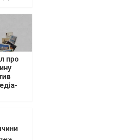
л про
ину
тив
едіа-
ччини
ртнери