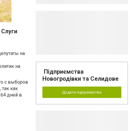
 Слуги
депутаты на
олитик на
Підприємства
Новогродівки та Селидове
го с выборов
 так как
Додати підприємство
264 дней в