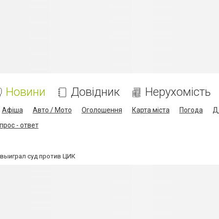
Новини
Довідник
Нерухомість
Афіша
Авто / Мото
Оголошення
Карта міста
Погода
Д
прос - ответ
 выиграл суд против ЦИК