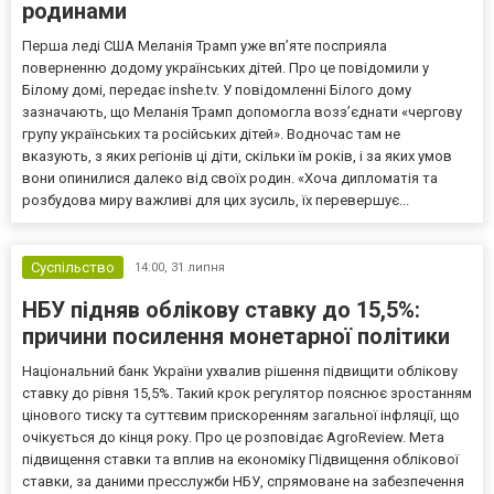
родинами
Перша леді США Меланія Трамп уже впʼяте посприяла
поверненню додому українських дітей. Про це повідомили у
Білому домі, передає inshe.tv. У повідомленні Білого дому
зазначають, що Меланія Трамп допомогла возз’єднати «чергову
групу українських та російських дітей». Водночас там не
вказують, з яких регіонів ці діти, скільки їм років, і за яких умов
вони опинилися далеко від своїх родин. «Хоча дипломатія та
розбудова миру важливі для цих зусиль, їх перевершує...
Суспільство
14:00,
31 липня
НБУ підняв облікову ставку до 15,5%:
причини посилення монетарної політики
Національний банк України ухвалив рішення підвищити облікову
ставку до рівня 15,5%. Такий крок регулятор пояснює зростанням
цінового тиску та суттєвим прискоренням загальної інфляції, що
очікується до кінця року. Про це розповідає AgroReview. Мета
підвищення ставки та вплив на економіку Підвищення облікової
ставки, за даними пресслужби НБУ, спрямоване на забезпечення