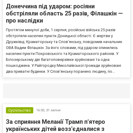
Донеччина під ударом: росіяни
обстріляли область 25 разів, Філашкін —
про наслідки
Протягом минулої доби, 1 серпня, російські війська 25 разів
обстріляли населені пункти Донецької області. Є жертви у
Дружківці, Краматорську та Слов’янську, повідомив начальник
ОВА Вадим Філашкін. За його словами, під ударом опинились
населені пункти Покровського та Краматорського районів. У
Білозерському дві багатоповерхівки зруйновані та одна
пошкоджена. У Райгородку Миколаївської громади зруйновані
два приватні будинки. У Слов’янську поранено людину, по...
Селидово и Новогродовке
Справочная
Так
Суспільство
16:00,
31 липня
За сприяння Меланії Трамп п'ятеро
українських дітей возз'єдналися з