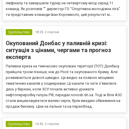
півфіналу та завершили турнір на четвертому місці серед 11
команд. Як розповів “” директор ГО “Спортивна молодіжна ліга”
та представник команди Іван Коромисло, цей результат м...
Суспільство
18:23,
2 серпня
Окупований Донбас у паливній кризі:
ситуація з цінами, чергами та прогноз
експерта
Паливна криза на тимчасово окуповані території (ТОТ) Донбасу
прийшла трохи пізніше, ніж до Росії та окупованого Криму. Але
розвивається доволі швидко. Це видно за появою місцевих
тематичних каналів у соцмережах. Ці канали та чати з’явилися
десь у березні, коли ЗСУ почали активно уражати
нафтопереробну галузь РФ, передає novosti.dn.ua. Тоді ж біля АЗС
стали вишиковуватися великі черги, були введені обмеження на
продаж бензину. Ціни на пальне та на переоблад...
Суспільство
14:35,
2 серпня