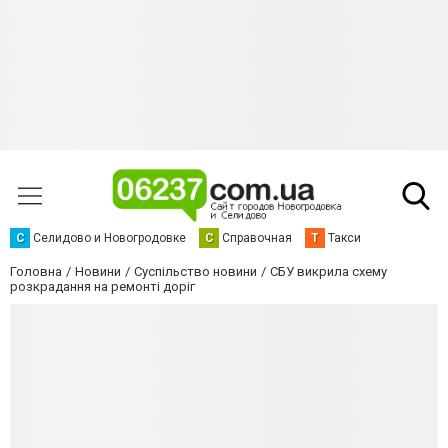
С
Селидово и Новогродовке
С
Справочная
Т
Такси
Головна
Новини
Суспільство новини
СБУ викрила схему
розкрадання на ремонті доріг