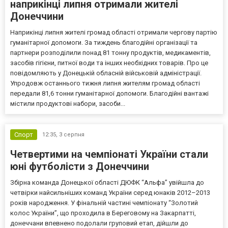
наприкінці липня отримали жителі
Донеччини
Наприкінці липня жителі громад області отримали чергову партію
гуманітарної допомоги. За тиждень благодійні організації та
партнери розподілили понад 81 тонну продуктів, медикаментів,
засобів гігієни, питної води та інших необхідних товарів. Про це
повідомляють у Донецькій обласній військовій адміністрації.
Упродовж останнього тижня липня жителям громад області
передали 81,6 тонни гуманітарної допомоги. Благодійні вантажі
містили продуктові набори, засоби...
Спорт
12:35,
3 серпня
Четвертими на чемпіонаті України стали
юні футболісти з Донеччини
Збірна команда Донецької області ДЮФК “Альфа” увійшла до
четвірки найсильніших команд України серед юнаків 2012–2013
років народження. У фінальній частині чемпіонату “Золотий
колос України”, що проходила в Береговому на Закарпатті,
донеччани впевнено подолали груповий етап, дійшли до