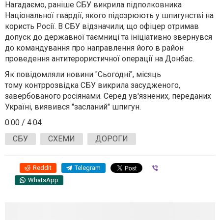
Нагадаємо, раніше
СБУ викрила підполковника
Національної гвардії, якого підозрюють у шпигунстві на
користь Росії
. В СБУ відзначили, що офіцер отримав
допуск до державної таємниці та ініціативно звернувся
до командування про направлення його в район
проведення антитерористичної операції на Донбас.
Як повідомляли новини "Сьогодні", місяць
тому
контррозвідка СБУ викрила засудженого,
завербованого росіянами
. Серед ув'язнених, переданих
Україні, виявився "засланий" шпигун.
0:00
/
4:04
СБУ
СХЕМИ
ДОРОГИ
Reddit
Telegram
Viber
WhatsApp