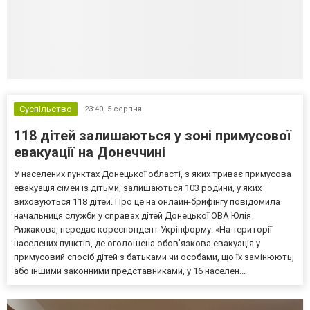
Суспільство
23:40,
5 серпня
118 дітей залишаються у зоні примусової
евакуації на Донеччині
У населених пунктах Донецької області, з яких триває примусова
евакуація сімей із дітьми, залишаються 103 родини, у яких
виховуються 118 дітей. Про це на онлайн-брифінгу повідомила
начальниця служби у справах дітей Донецької ОВА Юлія
Рижакова, передає кореспондент Укрінформу. «На території
населених пунктів, де оголошена обов’язкова евакуація у
примусовий спосіб дітей з батьками чи особами, що їх замінюють,
або іншими законними представниками, у 16 населен...