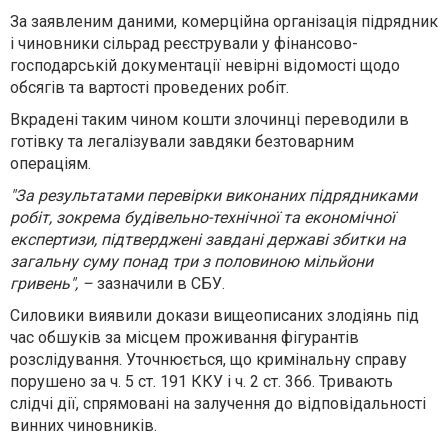
За заявленим даними, комерційна організація підрядник
і чиновники сільрад реєстрували у фінансово-
господарській документації невірні відомості щодо
обсягів та вартості проведених робіт.
Вкрадені таким чином кошти злочинці переводили в
готівку та легалізували завдяки безтоварним
операціям.
"За результатами перевірки виконаних підрядниками
робіт, зокрема будівельно-технічної та економічної
експертизи, підтверджені завдані державі збитки на
загальну суму понад три з половиною мільйони
гривень", –
зазначили в СБУ.
Силовики виявили докази вищеописаних злодіянь під
час обшуків за місцем проживання фігурантів
розслідування. Уточнюється, що кримінальну справу
порушено за ч. 5 ст. 191 ККУ і ч. 2 ст. 366. Тривають
слідчі дії, спрямовані на залучення до відповідальності
винних чиновників.