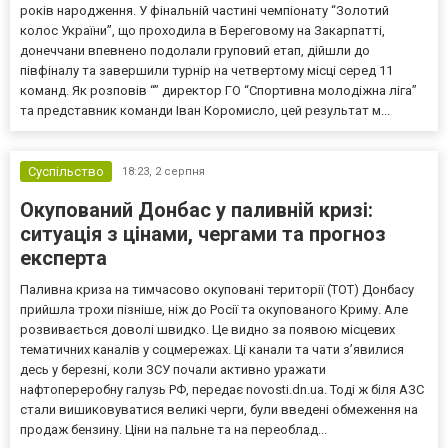
років народження. У фінальній частині чемпіонату “Золотий
колос України”, що проходила в Береговому на Закарпатті,
донеччани впевнено подолали груповий етап, дійшли до
півфіналу та завершили турнір на четвертому місці серед 11
команд. Як розповів “” директор ГО “Спортивна молодіжна ліга”
та представник команди Іван Коромисло, цей результат м...
Суспільство
18:23,
2 серпня
Окупований Донбас у паливній кризі:
ситуація з цінами, чергами та прогноз
експерта
Паливна криза на тимчасово окуповані території (ТОТ) Донбасу
прийшла трохи пізніше, ніж до Росії та окупованого Криму. Але
розвивається доволі швидко. Це видно за появою місцевих
тематичних каналів у соцмережах. Ці канали та чати з’явилися
десь у березні, коли ЗСУ почали активно уражати
нафтопереробну галузь РФ, передає novosti.dn.ua. Тоді ж біля АЗС
стали вишиковуватися великі черги, були введені обмеження на
продаж бензину. Ціни на пальне та на переоблад...