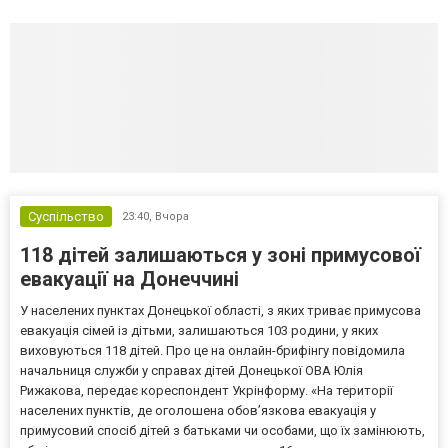
Суспільство
23:40,
Вчора
118 дітей залишаються у зоні примусової
евакуації на Донеччині
У населених пунктах Донецької області, з яких триває примусова
евакуація сімей із дітьми, залишаються 103 родини, у яких
виховуються 118 дітей. Про це на онлайн-брифінгу повідомила
начальниця служби у справах дітей Донецької ОВА Юлія
Рижакова, передає кореспондент Укрінформу. «На території
населених пунктів, де оголошена обов’язкова евакуація у
примусовий спосіб дітей з батьками чи особами, що їх замінюють,