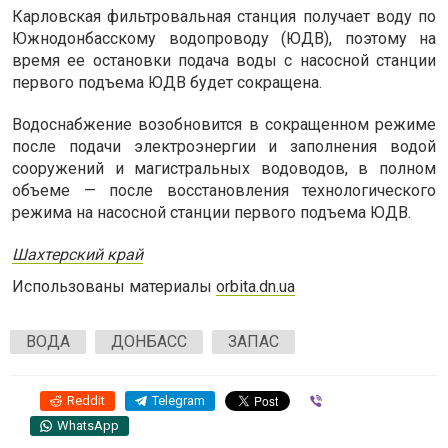
Карловская фильтровальная станция получает воду по
Южнодонбасскому водопроводу (ЮДВ), поэтому на
время ее остановки подача воды с насосной станции
первого подъема ЮДВ будет сокращена.
Водоснабжение возобновится в сокращенном режиме
после подачи электроэнергии и заполнения водой
сооружений и магистральных водоводов, в полном
объеме — после восстановления технологического
режима на насосной станции первого подъема ЮДВ.
Шахтерский край
Использованы материалы
orbita.dn.ua
ВОДА
ДОНБАСС
ЗАПАС
Reddit
Telegram
Viber
WhatsApp