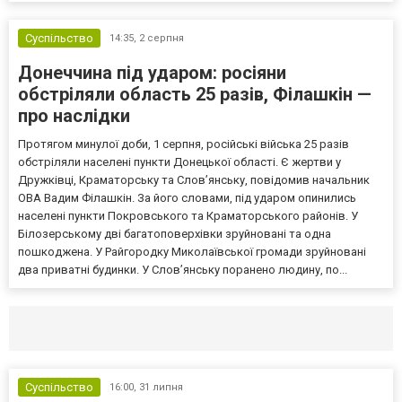
Суспільство
14:35,
2 серпня
Донеччина під ударом: росіяни
обстріляли область 25 разів, Філашкін —
про наслідки
Протягом минулої доби, 1 серпня, російські війська 25 разів
обстріляли населені пункти Донецької області. Є жертви у
Дружківці, Краматорську та Слов’янську, повідомив начальник
ОВА Вадим Філашкін. За його словами, під ударом опинились
населені пункти Покровського та Краматорського районів. У
Білозерському дві багатоповерхівки зруйновані та одна
пошкоджена. У Райгородку Миколаївської громади зруйновані
два приватні будинки. У Слов’янську поранено людину, по...
Селидово и Новогродовке
Справочная
Так
Суспільство
16:00,
31 липня