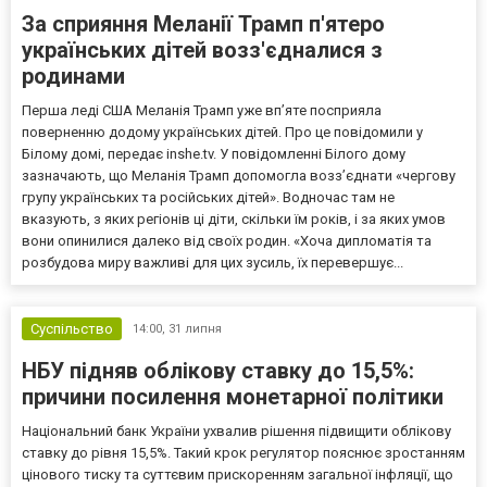
За сприяння Меланії Трамп п'ятеро
українських дітей возз'єдналися з
родинами
Перша леді США Меланія Трамп уже впʼяте посприяла
поверненню додому українських дітей. Про це повідомили у
Білому домі, передає inshe.tv. У повідомленні Білого дому
зазначають, що Меланія Трамп допомогла возз’єднати «чергову
групу українських та російських дітей». Водночас там не
вказують, з яких регіонів ці діти, скільки їм років, і за яких умов
вони опинилися далеко від своїх родин. «Хоча дипломатія та
розбудова миру важливі для цих зусиль, їх перевершує...
Суспільство
14:00,
31 липня
НБУ підняв облікову ставку до 15,5%:
причини посилення монетарної політики
Національний банк України ухвалив рішення підвищити облікову
ставку до рівня 15,5%. Такий крок регулятор пояснює зростанням
цінового тиску та суттєвим прискоренням загальної інфляції, що