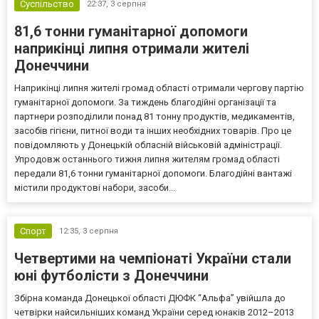
Суспільство
22:37,
3 серпня
81,6 тонни гуманітарної допомоги
наприкінці липня отримали жителі
Донеччини
Наприкінці липня жителі громад області отримали чергову партію
гуманітарної допомоги. За тиждень благодійні організації та
партнери розподілили понад 81 тонну продуктів, медикаментів,
засобів гігієни, питної води та інших необхідних товарів. Про це
повідомляють у Донецькій обласній військовій адміністрації.
Упродовж останнього тижня липня жителям громад області
передали 81,6 тонни гуманітарної допомоги. Благодійні вантажі
містили продуктові набори, засоби...
Спорт
12:35,
3 серпня
Четвертими на чемпіонаті України стали
юні футболісти з Донеччини
Збірна команда Донецької області ДЮФК “Альфа” увійшла до
четвірки найсильніших команд України серед юнаків 2012–2013