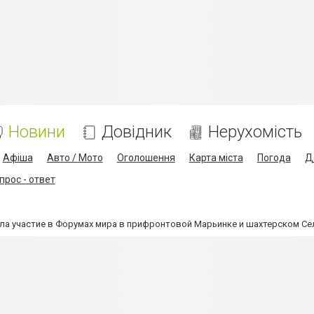
Новини
Довідник
Нерухомість
Афіша
Авто / Мото
Оголошення
Карта міста
Погода
Д
прос - ответ
ла участие в Форумах мира в прифронтовой Марьинке и шахтерском С