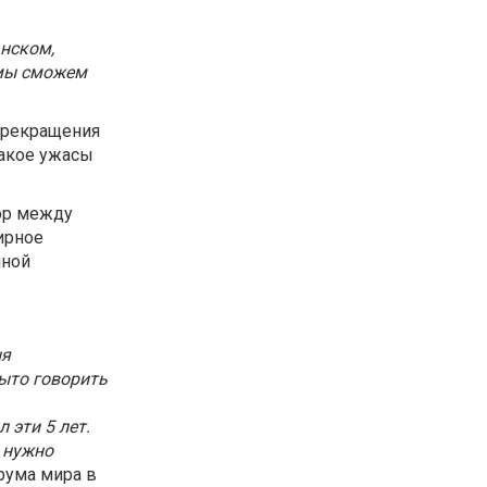
нском,
 мы сможем
 прекращения
такое ужасы
ор между
ирное
нной
ня
рыто говорить
 эти 5 лет.
ь нужно
орума мира в