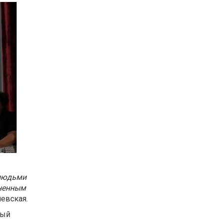
 людьми
зненным
левская.
рый