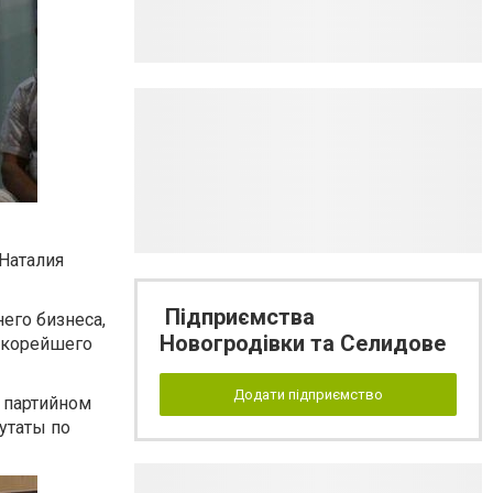
Наталия
Підприємства
его бизнеса,
Новогродівки та Селидове
 скорейшего
Додати підприємство
 партийном
утаты по