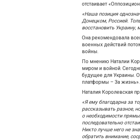
отстаивает «Оппозицион
«Наша позиция однознач
Донецком, Россией. Тол
восстановить Украину, 
Она рекомендовала всем
военных действий потом
войны.
По мнению Наталии Кор
миром и войной. Сегодн
будущее для Украины. О
платформы – За жизнь»
Наталия Королевская п
«Я ему благодарна за то
рассказывать разное, н
о необходимости прямых
последовательно отстаи
Никто лучше него не зн
обратить внимание, сос