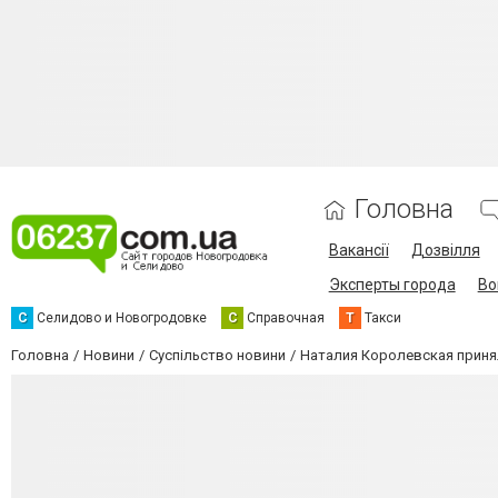
Головна
Вакансії
Дозвілля
Эксперты города
Во
С
Селидово и Новогродовке
С
Справочная
Т
Такси
Головна
Новини
Суспільство новини
Наталия Королевская приня