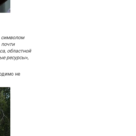
я символом
а почти
са, областной
ые ресурсы»
,
ходимо не