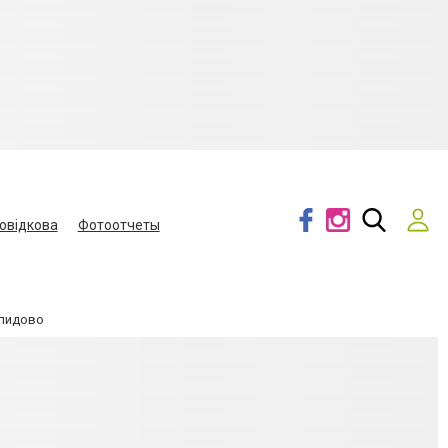
овідкова
Фотоотчеты
елидово