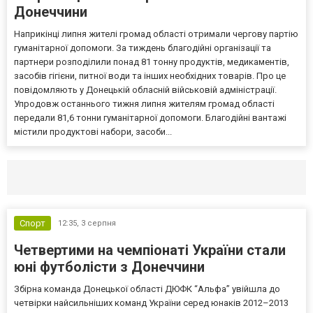
Донеччини
Наприкінці липня жителі громад області отримали чергову партію
гуманітарної допомоги. За тиждень благодійні організації та
партнери розподілили понад 81 тонну продуктів, медикаментів,
засобів гігієни, питної води та інших необхідних товарів. Про це
повідомляють у Донецькій обласній військовій адміністрації.
Упродовж останнього тижня липня жителям громад області
передали 81,6 тонни гуманітарної допомоги. Благодійні вантажі
містили продуктові набори, засоби...
Селидово и Новогродовке
Справочная
Так
Спорт
12:35,
3 серпня
Четвертими на чемпіонаті України стали
юні футболісти з Донеччини
Збірна команда Донецької області ДЮФК “Альфа” увійшла до
четвірки найсильніших команд України серед юнаків 2012–2013