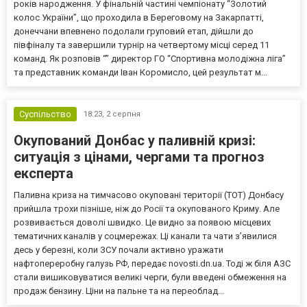
років народження. У фінальній частині чемпіонату “Золотий
колос України”, що проходила в Береговому на Закарпатті,
донеччани впевнено подолали груповий етап, дійшли до
півфіналу та завершили турнір на четвертому місці серед 11
команд. Як розповів “” директор ГО “Спортивна молодіжна ліга”
та представник команди Іван Коромисло, цей результат м...
Суспільство
18:23,
2 серпня
Окупований Донбас у паливній кризі:
ситуація з цінами, чергами та прогноз
експерта
Паливна криза на тимчасово окуповані території (ТОТ) Донбасу
прийшла трохи пізніше, ніж до Росії та окупованого Криму. Але
розвивається доволі швидко. Це видно за появою місцевих
тематичних каналів у соцмережах. Ці канали та чати з’явилися
десь у березні, коли ЗСУ почали активно уражати
нафтопереробну галузь РФ, передає novosti.dn.ua. Тоді ж біля АЗС
стали вишиковуватися великі черги, були введені обмеження на
продаж бензину. Ціни на пальне та на переоблад...