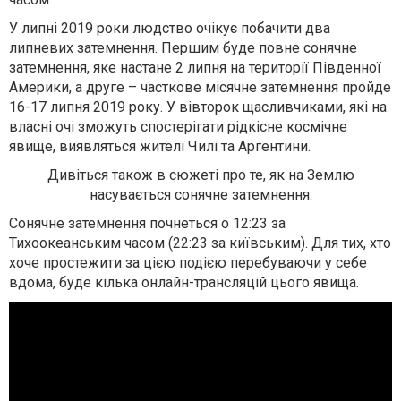
У липні 2019 роки людство очікує побачити два
липневих затемнення. Першим буде повне сонячне
затемнення, яке настане 2 липня на території Південної
Америки, а друге – часткове місячне затемнення пройде
16-17 липня 2019 року. У вівторок щасливчиками, які на
власні очі зможуть спостерігати рідкісне космічне
явище, виявляться жителі Чилі та Аргентини.
Дивіться також в сюжеті про те, як на Землю
насувається сонячне затемнення:
Сонячне затемнення почнеться о 12:23 за
Тихоокеанським часом (22:23 за київським). Для тих, хто
хоче простежити за цією подією перебуваючи у себе
вдома, буде кілька онлайн-трансляцій цього явища.