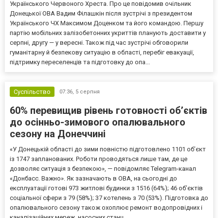
Українського Червоного Хреста. Про це повідомив очільник
Донецької ОВА Вадим Філашкін після зустрічі з президентом
Українського ЧХ Максимом Доценком та його командою. Першу
партію мобільних залізобетонних укриттів планують доставити у
серпні, другу — у вересні. Також під час зустрічі обговорили
гуманітарну й безпекову ситуацію в області, перебіг евакуації,
підтримку переселенців та підготовку до опа...
Суспільство
07:36,
5 серпня
60% перевищив рівень готовності об’єктів
до осінньо-зимового опалювального
сезону на Донеччині
«У Донецькій області до зими повністю підготовлено 1101 об’єкт
із 1747 запланованих. Роботи проводяться лише там, де це
дозволяє ситуація з безпекою», — повідомляє Telegram-канал
«Донбасс. Важно». Як зазначають в ОВА, на сьогодні до
експлуатації готові 973 житлові будинки з 1516 (64%); 46 об’єктів
соціальної сфери з 79 (58%); 37 котелень з 70 (53%). Підготовка до
опалювального сезону також охоплює ремонт водопровідних і
каналізаційних мереж, насосних станц...