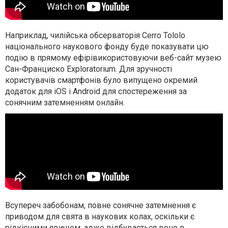
Наприклад, чилійська обсерваторія Cerro Tololo
національного наукового фонду буде показувати цю
подію в прямому ефірівикористовуючи веб-сайт музею
Сан-Франциско Exploratorium. Для зручності
користувачів смартфонів було випущено окремий
додаток для iOS і Android для спостереження за
сонячним затемненням онлайн.
Всупереч забобонам, повне сонячне затемнення є
приводом для свята в наукових колах, оскільки є
рідкісними явищем, адже відбувається воно в