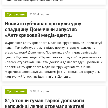
Суспільство
20:33,
4 серпня
Новий ютуб-канал про культурну
спадщину Донеччини запустив
«Антикризовий медіа-центр»
Журналісти «Антикризового медіа-центру» створили новий ютуб-
канал. Там публікуватимуть відео про культурну спадщину та
відомих людей Донеччини. Про це пише «Антикризовий медіа
центр». Відтепер відео «Перевірено на сході» публікуватимуть на
новому ютуб-каналі. Нині там доступні до перегляду 13 роликів. У
проєкті «Антикризового медіа-центру» журналістка Ірина
Мартинова досліджує маловідомі факти та події, що формують
культурну й історичну ідентичність Донець...
Суспільство
22:37,
3 серпня
81,6 тонни гуманітарної допомоги
наприкінці липня отримали жителі