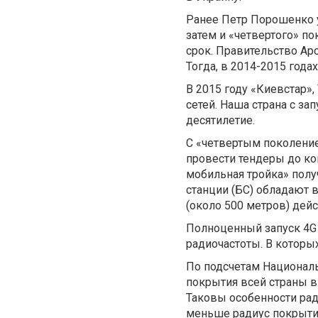
Ранее Петр Порошенко у
затем и «четвертого» п
срок. Правительство Ар
Тогда, в 2014-2015 года
В 2015 году «Киевстар», 
сетей. Наша страна с за
десятилетие.
С «четвертым поколени
провести тендеры до ко
мобильная тройка» полу
станции (БС) обладают 
(около 500 метров) дейс
Полноценный запуск 4G 
радиочастоты. В которы
По подсчетам Националь
покрытия всей страны в 
Таковы особенности рад
меньше радиус покрытия