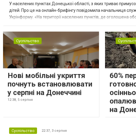
У населених пунктах Донецької області, з яких триває примусо
дітей. Про це на онлайн-брифінгу повідомила начальниця слу
Укрінформу. «На території населених пунктів, де оголошена обо
замінюють, або іншими законними представниками, у 16 населе
Суспільство
Суспільс
Нові мобільні укриття
60% пе
почнуть встановлювати
готовно
у серпні на Донеччині
осіннь
опалюв
12:38,
5 серпня
на Дон
Суспільство
22:37,
3 серпня