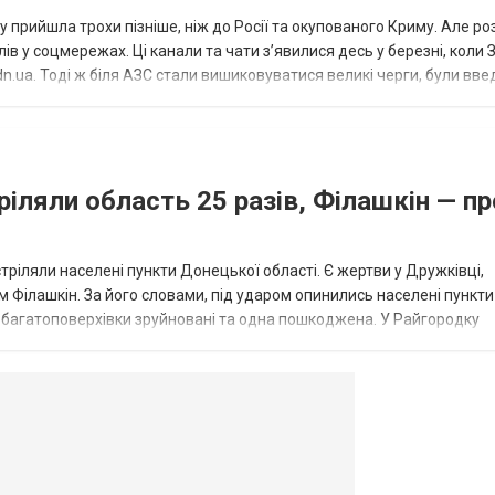
 прийшла трохи пізніше, ніж до Росії та окупованого Криму. Але р
в у соцмережах. Ці канали та чати з’явилися десь у березні, коли
.ua. Тоді ж біля АЗС стали вишиковуватися великі черги, були вве
...
ріляли область 25 разів, Філашкін — пр
стріляли населені пункти Донецької області. Є жертви у Дружківці,
 Філашкін. За його словами, під ударом опинились населені пункти
і багатоповерхівки зруйновані та одна пошкоджена. У Райгородку
в’янську поранено людину, по...
овогродовке
Справочная
Такси