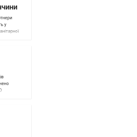
ччини
ртнери
ть у
анітарної
ів
внено
О