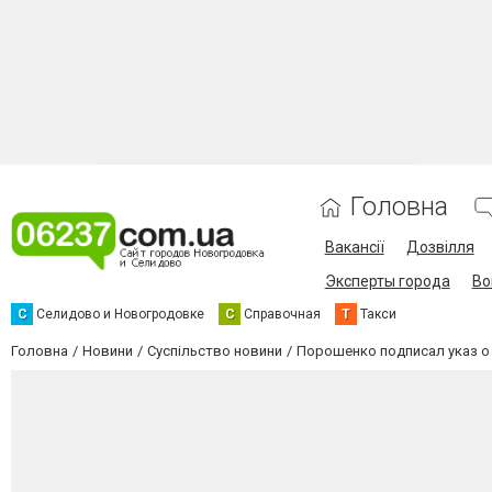
Головна
Вакансії
Дозвілля
Эксперты города
Во
С
Селидово и Новогродовке
С
Справочная
Т
Такси
Головна
Новини
Суспільство новини
Порошенко подписал указ о 