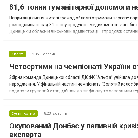
81,6 тонни гуманітарної допомоги 
Наприкінці липня жителі громад області отримали чергову парт
розподілили понад 81 тонну продуктів, медикаментів, засобів г
Донецькій обласній військовій адміністрації. Упродовж остан
допомоги. Благодійні вантажі містили продуктові набори, засоб
Спорт
12:35,
3 серпня
Четвертими на чемпіонаті України с
Збірна команда Донецької області ДЮФК “Альфа” увійшла до ч
народження. У фінальній частині чемпіонату “Золотий колос У
подолали груповий етап, дійшли до півфіналу та завершили тур
“Спортивна молодіжна ліга” та представник команди Іван Кором
Суспільство
18:23,
2 серпня
Окупований Донбас у паливній кризі:
експерта