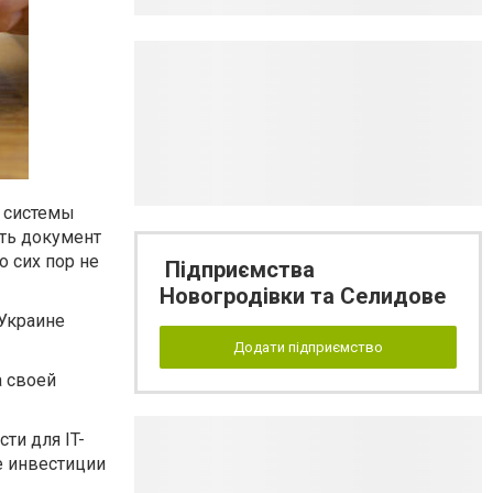
я системы
ать документ
о сих пор не
Підприємства
Новогродівки та Селидове
 Украине
Додати підприємство
а своей
ти для IT-
е инвестиции