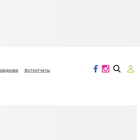
овідкова
Фотоотчеты