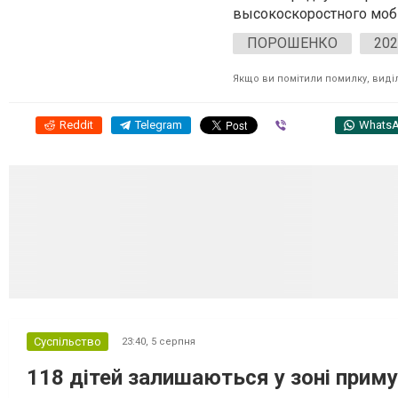
высокоскоростного моби
ПОРОШЕНКО
202
Якщо ви помітили помилку, виділі
Reddit
Telegram
Viber
Whats
Суспільство
23:40,
5 серпня
118 дітей залишаються у зоні приму