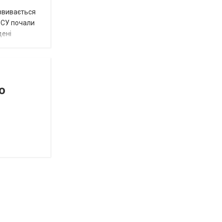
озвивається
 ЗСУ почали
дені
о