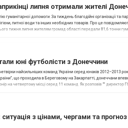
наприкінці липня отримали жителі Доне
ію гуманітарної допомоги. За тиждень благодійні організації та па
ігієни, питної води та інших необхідних товарів. Про це повідомляю
нього тижня липня жителям громад області передали 81,6 тонни гум
и...
тали юні футболісти з Донеччини
етвірки найсильніших команд України серед юнаків 2012–2013 рок
країни”, що проходила в Береговому на Закарпатті, донеччани впе
нір на четвертому місці серед 11 команд. Як розповів “” директор Г
исло, цей результат м...
 ситуація з цінами, чергами та прогноз