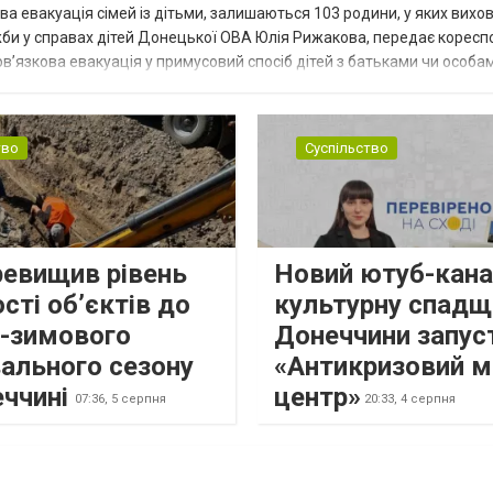
ва евакуація сімей із дітьми, залишаються 103 родини, у яких вихо
жби у справах дітей Донецької ОВА Юлія Рижакова, передає корес
в’язкова евакуація у примусовий спосіб дітей з батьками чи особам
н...
тво
Суспільство
ревищив рівень
Новий ютуб-кана
сті об’єктів до
культурну спадщ
о-зимового
Донеччини запус
ального сезону
«Антикризовий м
еччині
центр»
07:36,
5 серпня
20:33,
4 серпня