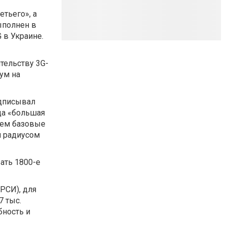
тьего», а
ыполнен в
 в Украине.
ительству 3G-
мум на
едписывал
да «большая
нем базовые
м радиусом
ать 1800-е
РСИ), для
7 тыс.
бность и