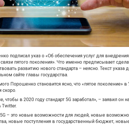
ко подписал указ о «Об обеспечения услуг для внедрени
связи пятого поколения». Что именно предписывает сдел
твовать развитию нового стандарта – неясно. Текст указа д
ьном сайте главы государства.
амого Порошенко становится ясно, что «пятое поколение» в
 скоро.
 чтобы в 2020 году стандарт 5G заработал», – заявил он н
Twitter.
т 5G – это новые возможности для людей, новые возможнос
ства, новые поступления в государственный бюджет, новы