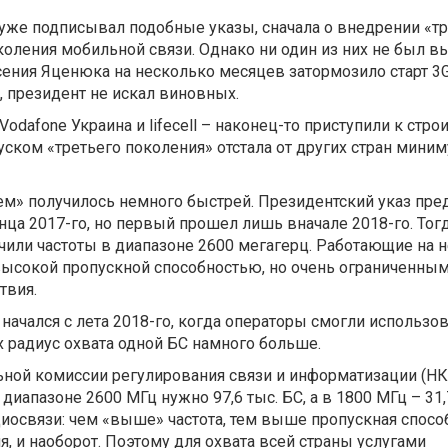
же подписывал подобные указы, сначала о внедрении «тре
околения мобильной связи. Однако ни один из них не был в
сения Яценюка на несколько месяцев затормозило старт 3G
х, президент не искал виновных.
Vodafone Украина и lifecell – наконец-то приступили к стро
пуском «третьего поколения» отстала от других стран мини
ем» получилось немного быстрей. Президентский указ пр
нца 2017-го, но первый прошел лишь вначале 2018-го. Тог
чили частоты в диапазоне 2600 мегагерц. Работающие на 
высокой пропускной способностью, но очень ограниченны
твия.
начался с лета 2018-го, когда операторы смогли использов
х радиус охвата одной БС намного больше.
ной комиссии регулирования связи и информатизации (НК
диапазоне 2600 МГц нужно 97,6 тыс. БС, а в 1800 МГц – 31,
иосвязи: чем «выше» частота, тем выше пропускная спосо
, и наоборот. Поэтому для охвата всей страны услугами