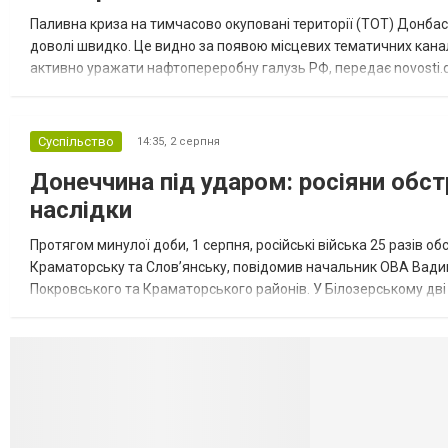
Паливна криза на тимчасово окуповані території (ТОТ) Донбасу
доволі швидко. Це видно за появою місцевих тематичних каналі
активно уражати нафтопереробну галузь РФ, передає novosti.dn
обмеження на продаж бензину. Ціни на пальне та на переоблад
Суспільство
14:35,
2 серпня
Донеччина під ударом: росіяни обст
наслідки
Протягом минулої доби, 1 серпня, російські війська 25 разів об
Краматорську та Слов’янську, повідомив начальник ОВА Вадим
Покровського та Краматорського районів. У Білозерському дв
Миколаївської громади зруйновані два приватні будинки. У Сло
Селидово и Н