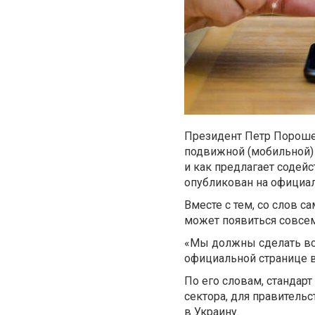
Президент Петр Порошен
подвижной (мобильной) 
и как предлагает содейс
опубликован на официал
Вместе с тем, со слов с
может появиться совсем
«Мы должны сделать все,
официальной странице в 
По его словам, стандар
сектора, для правитель
в Украину.