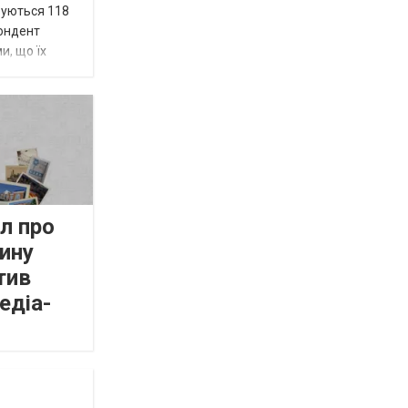
вуються 118
пондент
и, що їх
л про
ину
тив
едіа-