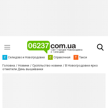
С
Селидово и Новогродовке
С
Справочная
Т
Такси
Головна
Новини
Суспільство новини
В Новогродовке ярко
отметили День вышиванки