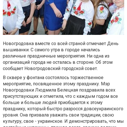
Новогродовка вместе со всей страной отмечает День
вышиванки. С самого утра в городе начались
различные праздничные мероприятия. Ни одна из
организаций города не осталась в стороне. Об этом
сообщает Новогродовский городской совет.
В сквере у фонтана состоялось торжественное
мероприятие, посвященное этому празднику. Мэр
Новогродовки Людмила Белецкая поздравила всех
присутствующих и отметила, что с каждым годом все
больше и больше людей приобщается к этому
празднику, который быстро разросся довсеукраинского
уровня. Она призвала уважать свои традиции, свою
культуру, свое - украинское. И демонстрировать, что мы