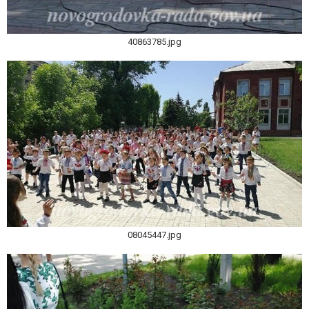
40863785.jpg
08045447.jpg