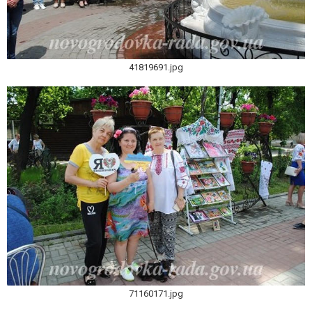
41819691.jpg
71160171.jpg