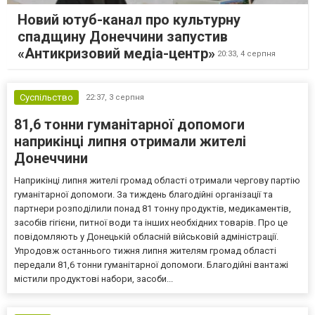
Новий ютуб-канал про культурну
спадщину Донеччини запустив
«Антикризовий медіа-центр»
20:33,
4 серпня
Суспільство
22:37,
3 серпня
81,6 тонни гуманітарної допомоги
наприкінці липня отримали жителі
Донеччини
Наприкінці липня жителі громад області отримали чергову партію
гуманітарної допомоги. За тиждень благодійні організації та
партнери розподілили понад 81 тонну продуктів, медикаментів,
засобів гігієни, питної води та інших необхідних товарів. Про це
повідомляють у Донецькій обласній військовій адміністрації.
Упродовж останнього тижня липня жителям громад області
передали 81,6 тонни гуманітарної допомоги. Благодійні вантажі
містили продуктові набори, засоби...