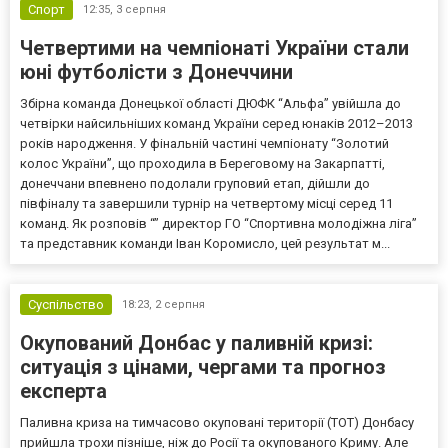
Спорт
12:35,
3 серпня
Четвертими на чемпіонаті України стали
юні футболісти з Донеччини
Збірна команда Донецької області ДЮФК “Альфа” увійшла до
четвірки найсильніших команд України серед юнаків 2012–2013
років народження. У фінальній частині чемпіонату “Золотий
колос України”, що проходила в Береговому на Закарпатті,
донеччани впевнено подолали груповий етап, дійшли до
півфіналу та завершили турнір на четвертому місці серед 11
команд. Як розповів “” директор ГО “Спортивна молодіжна ліга”
та представник команди Іван Коромисло, цей результат м...
Суспільство
18:23,
2 серпня
Окупований Донбас у паливній кризі:
ситуація з цінами, чергами та прогноз
експерта
Паливна криза на тимчасово окуповані території (ТОТ) Донбасу
прийшла трохи пізніше, ніж до Росії та окупованого Криму. Але