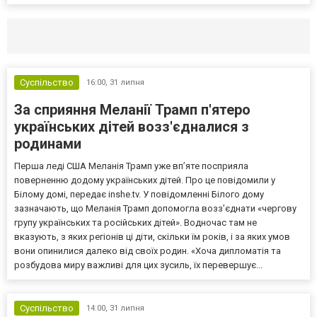
Селидово и Новогродовке
Справочная
Так
Суспільство
16:00,
31 липня
За сприяння Меланії Трамп п'ятеро
українських дітей возз'єдналися з
родинами
Перша леді США Меланія Трамп уже впʼяте посприяла
поверненню додому українських дітей. Про це повідомили у
Білому домі, передає inshe.tv. У повідомленні Білого дому
зазначають, що Меланія Трамп допомогла возз’єднати «чергову
групу українських та російських дітей». Водночас там не
вказують, з яких регіонів ці діти, скільки їм років, і за яких умов
вони опинилися далеко від своїх родин. «Хоча дипломатія та
розбудова миру важливі для цих зусиль, їх перевершує...
Суспільство
14:00,
31 липня