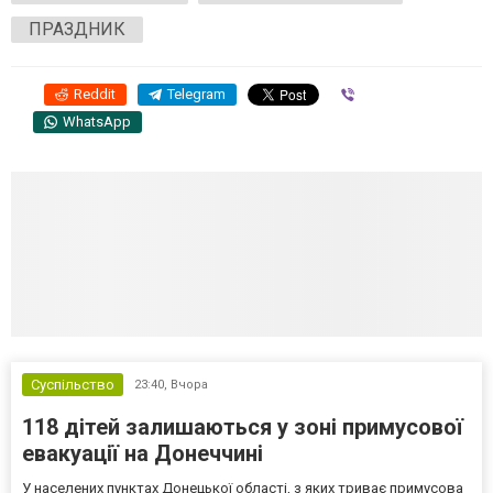
ПРАЗДНИК
Reddit
Telegram
Viber
WhatsApp
Суспільство
23:40,
Вчора
118 дітей залишаються у зоні примусової
евакуації на Донеччині
У населених пунктах Донецької області, з яких триває примусова