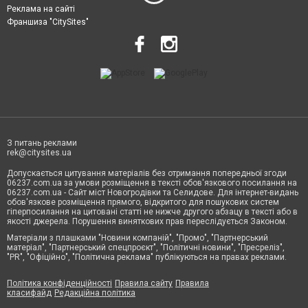
Реклама на сайті
Франшиза "CitySites"
З питань реклами
rek@citysites.ua
Допускається цитування матеріалів без отримання попередньої згоди
06237.com.ua за умови розміщення в тексті обов'язкового посилання на
06237.com.ua - Сайт міст Новогродівки та Селидове. Для інтернет-видань
обов'язкове розміщення прямого, відкритого для пошукових систем
гіперпосилання на цитовані статті не нижче другого абзацу в тексті або в
якості джерела. Порушення виняткових прав переслідується Законом.
Матеріали з плашками "Новини компаній", "Промо", "Партнерський
матеріал", "Партнерський спецпроєкт", "Політичні новини", "Пресреліз",
"PR", "Офіційно", "Політична реклама" публікуються на правах реклами.
Політика конфіденційності
Правила сайту
Правила
класифайд
Редакційна політика