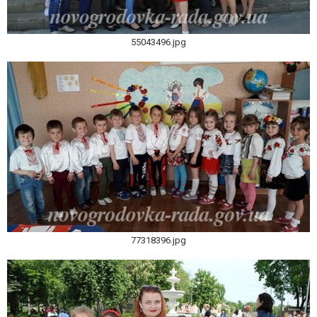
55043496.jpg
77318396.jpg