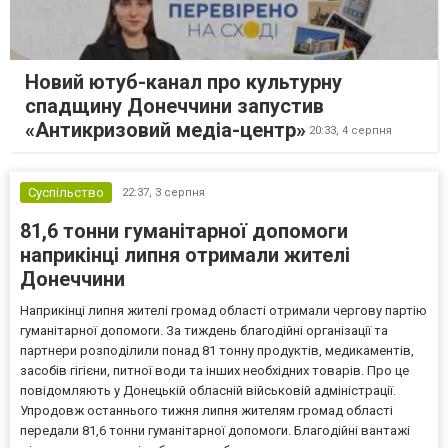
Новий ютуб-канал про культурну
спадщину Донеччини запустив
«Антикризовий медіа-центр»
20:33,
4 серпня
Суспільство
22:37,
3 серпня
81,6 тонни гуманітарної допомоги
наприкінці липня отримали жителі
Донеччини
Наприкінці липня жителі громад області отримали чергову партію
гуманітарної допомоги. За тиждень благодійні організації та
партнери розподілили понад 81 тонну продуктів, медикаментів,
засобів гігієни, питної води та інших необхідних товарів. Про це
повідомляють у Донецькій обласній військовій адміністрації.
Упродовж останнього тижня липня жителям громад області
передали 81,6 тонни гуманітарної допомоги. Благодійні вантажі