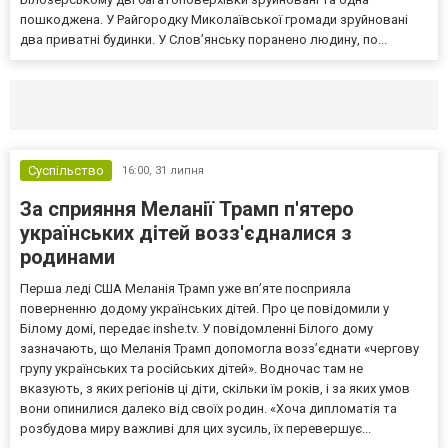
пошкоджена. У Райгородку Миколаївської громади зруйновані
два приватні будинки. У Слов’янську поранено людину, по...
Селидово и Новогродовке
Справочная
Так
Суспільство
16:00,
31 липня
За сприяння Меланії Трамп п'ятеро
українських дітей возз'єдналися з
родинами
Перша леді США Меланія Трамп уже впʼяте посприяла
поверненню додому українських дітей. Про це повідомили у
Білому домі, передає inshe.tv. У повідомленні Білого дому
зазначають, що Меланія Трамп допомогла возз’єднати «чергову
групу українських та російських дітей». Водночас там не
вказують, з яких регіонів ці діти, скільки їм років, і за яких умов
вони опинилися далеко від своїх родин. «Хоча дипломатія та
розбудова миру важливі для цих зусиль, їх перевершує...