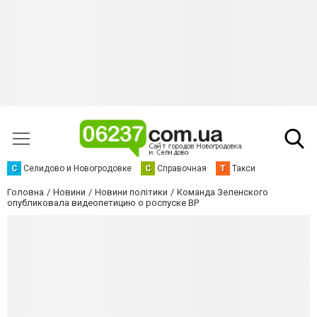
С
Селидово и Новогродовке
С
Справочная
Т
Такси
Головна
Новини
Новини політики
Команда Зеленского
опубликовала видеопетицию о роспуске ВР