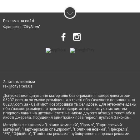
Реклама на сайті
Франшиза "CitySites"
З питань реклами
rek@citysites.ua
Допускається цитування матеріалів без отримання попередньої згоди
06237.com.ua за умови розміщення в тексті обов'язкового посилання на
06237.com.ua - Сайт міст Новогродівки та Селидове. Для інтернет-видань
обов'язкове розміщення прямого, відкритого для пошукових систем
гіперпосилання на цитовані статті не нижче другого абзацу в тексті або в
якості джерела. Порушення виняткових прав переслідується Законом.
Матеріали з плашками "Новини компаній", "Промо", "Партнерський
матеріал", "Партнерський спецпроєкт", "Політичні новини", "Пресреліз",
"PR", "Офіційно", "Політична реклама" публікуються на правах реклами.