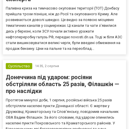
Паливна криза на тимчасово окуповані території (ТОТ) Донбасу
прийшла трохи пізніше, ніж до Росії та окупованого Криму. Але
розвивається доволі швидко. Це видно за появою місцевих
тематичних каналів у соцмережах. Ці канали та чати з’явилися
десь у березні, коли ЗСУ почали активно уражати
нафтопереробну галузь РФ, передає novosti.dn.ua. Тоді ж біля АЗС
стали вишиковуватися великі черги, були введені обмеження на
продаж бензину. Ціни на пальне та на переоблад...
Суспільство
14:35,
2 серпня
Донеччина під ударом: росіяни
обстріляли область 25 разів, Філашкін —
про наслідки
Протягом минулої доби, 1 серпня, російські війська 25 разів
обстріляли населені пункти Донецької області. Є жертви у
Дружківці, Краматорську та Слов’янську, повідомив начальник
ОВА Вадим Філашкін. За його словами, під ударом опинились
населені пункти Покровського та Краматорського районів. У
Білозерському дві багатоповерхівки зруйновані та одна