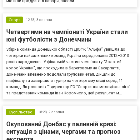
містили продуктові набори, засоби...
Спорт
12:35,
3 серпня
Четвертими на чемпіонаті України стали
юні футболісти з Донеччини
Збірна команда Донецької області ДЮФК “Альфа” увійшла до
четвірки найсильніших команд України серед юнаків 2012–2013
років народження. У фінальній частині чемпіонату “Золотий
колос України”, що проходила в Береговому на Закарпатті,
донеччани впевнено подолали груповий етап, дійшли до
півфіналу та завершили турнір на четвертому місці серед 11
команд. Як розповів “” директор ГО “Спортивна молодіжна ліга”
та представник команди Іван Коромисло, цей результат м...
Суспільство
18:23,
2 серпня
Окупований Донбас у паливній кризі:
ситуація з цінами, чергами та прогноз
експерта