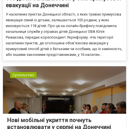
евакуації на Донеччині
У населених пунктах Донецької області, з яких триває примусова
евакуація сімей із дітьми, залишаються 103 родини, у яких
виховуються 118 дітей. Про це на онлайн-брифінгу повідомила
начальниця служби у справах дітей Донецької ОВА Юлія
Рижакова, передає кореспондент Укрінформу. «На території
населених пунктів, де оголошена обов’язкова евакуація у
примусовий спосіб дітей з батьками чи особами, що їх замінюють,
або іншими законними представниками, у 16 населен...
Суспільство
Нові мобільні укриття почнуть
встановлювати у серпні на Донеччині