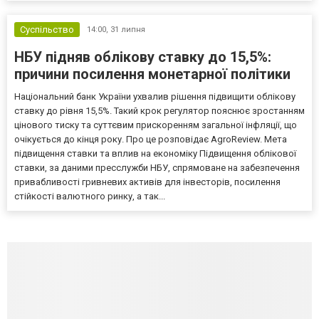
Суспільство
14:00,
31 липня
НБУ підняв облікову ставку до 15,5%:
причини посилення монетарної політики
Національний банк України ухвалив рішення підвищити облікову
ставку до рівня 15,5%. Такий крок регулятор пояснює зростанням
цінового тиску та суттєвим прискоренням загальної інфляції, що
очікується до кінця року. Про це розповідає AgroReview. Мета
підвищення ставки та вплив на економіку Підвищення облікової
ставки, за даними пресслужби НБУ, спрямоване на забезпечення
привабливості гривневих активів для інвесторів, посилення
стійкості валютного ринку, а так...