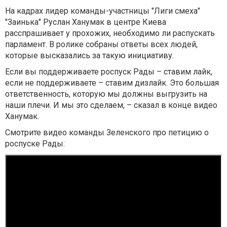
На кадрах лидер команды-участницы "Лиги смеха"
"Заинька" Руслан Ханумак в центре Киева
расспрашивает у прохожих, необходимо ли распускать
парламент. В ролике собраны ответы всех людей,
которые высказались за такую ​​инициативу.
Если вы поддерживаете роспуск Рады – ставим лайк,
если не поддерживаете – ставим дизлайк. Это большая
ответственность, которую мы должны выгрузить на
наши плечи. И мы это сделаем, – сказал в конце видео
Ханумак.
Смотрите видео команды Зеленского про петицию о
роспуске Рады: