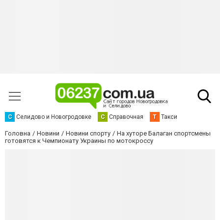
С
Селидово и Новогродовке
С
Справочная
Т
Такси
Головна
Новини
Новини спорту
На хуторе Балаган спортсмены
готовятся к Чемпионату Украины по мотокроссу