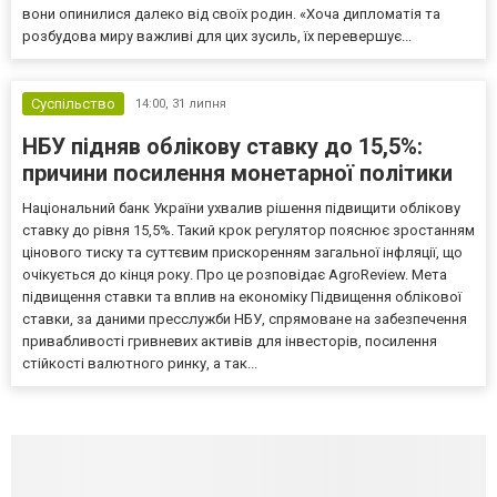
вони опинилися далеко від своїх родин. «Хоча дипломатія та
розбудова миру важливі для цих зусиль, їх перевершує...
Суспільство
14:00,
31 липня
НБУ підняв облікову ставку до 15,5%:
причини посилення монетарної політики
Національний банк України ухвалив рішення підвищити облікову
ставку до рівня 15,5%. Такий крок регулятор пояснює зростанням
цінового тиску та суттєвим прискоренням загальної інфляції, що
очікується до кінця року. Про це розповідає AgroReview. Мета
підвищення ставки та вплив на економіку Підвищення облікової
ставки, за даними пресслужби НБУ, спрямоване на забезпечення
привабливості гривневих активів для інвесторів, посилення
стійкості валютного ринку, а так...