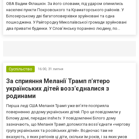
ОВА Вадим Філашкін. За його словами, під ударом опинились
населені пункти Покровського та Краматорського районів. У
Білозерському дві багатоповерхівки зруйновані та одна
пошкоджена. У Райгородку Миколаївської громади зруйновані
два приватні будинки. У Слов’янську поранено людину, по...
Селидово и Новогродовке
Справочная
Так
Суспільство
16:00,
31 липня
За сприяння Меланії Трамп п'ятеро
українських дітей возз'єдналися з
родинами
Перша леді США Меланія Трамп уже впʼяте посприяла
поверненню додому українських дітей. Про це повідомили у
Білому домі, передає inshe.tv. У повідомленні Білого дому
зазначають, що Меланія Трамп допомогла возз’єднати «чергову
групу українських та російських дітей». Водночас там не
вказують, з яких регіонів ці діти, скільки їм років, і за яких умов