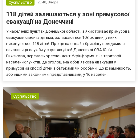
Суспільство
23:40,
Вчора
118 дітей залишаються у зоні примусової
евакуації на Донеччині
У населених пунктах Донецької області, з яких триває примусова
евакуація сімей із дітьми, залишаються 103 родини, у яких
виховуються 118 дітей. Про це на онлайн-брифінгу повідомила
начальниця служби у справах дітей Донецької ОВА Юлія
Рижакова, передає кореспондент Укрінформу. «На території
населених пунктів, де оголошена обов’язкова евакуація у
примусовий спосіб дітей з батьками чи особами, що їх замінюють,
або іншими законними представниками, у 16 населен...
Суспільство