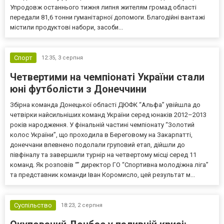
Упродовж останнього тижня липня жителям громад області
передали 81,6 тонни гуманітарної допомоги. Благодійні вантажі
містили продуктові набори, засоби...
Спорт
12:35,
3 серпня
Четвертими на чемпіонаті України стали
юні футболісти з Донеччини
Збірна команда Донецької області ДЮФК “Альфа” увійшла до
четвірки найсильніших команд України серед юнаків 2012–2013
років народження. У фінальній частині чемпіонату “Золотий
колос України”, що проходила в Береговому на Закарпатті,
донеччани впевнено подолали груповий етап, дійшли до
півфіналу та завершили турнір на четвертому місці серед 11
команд. Як розповів “” директор ГО “Спортивна молодіжна ліга”
та представник команди Іван Коромисло, цей результат м...
Суспільство
18:23,
2 серпня