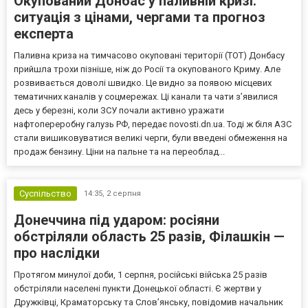
Окупований Донбас у паливній кризі:
ситуація з цінами, чергами та прогноз
експерта
Паливна криза на тимчасово окуповані території (ТОТ) Донбасу
прийшла трохи пізніше, ніж до Росії та окупованого Криму. Але
розвивається доволі швидко. Це видно за появою місцевих
тематичних каналів у соцмережах. Ці канали та чати з’явилися
десь у березні, коли ЗСУ почали активно уражати
нафтопереробну галузь РФ, передає novosti.dn.ua. Тоді ж біля АЗС
стали вишиковуватися великі черги, були введені обмеження на
продаж бензину. Ціни на пальне та на переоблад...
Суспільство
14:35,
2 серпня
Донеччина під ударом: росіяни
обстріляли область 25 разів, Філашкін —
про наслідки
Протягом минулої доби, 1 серпня, російські війська 25 разів
обстріляли населені пункти Донецької області. Є жертви у
Дружківці, Краматорську та Слов’янську, повідомив начальник