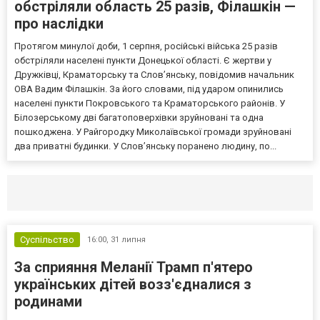
обстріляли область 25 разів, Філашкін —
про наслідки
Протягом минулої доби, 1 серпня, російські війська 25 разів
обстріляли населені пункти Донецької області. Є жертви у
Дружківці, Краматорську та Слов’янську, повідомив начальник
ОВА Вадим Філашкін. За його словами, під ударом опинились
населені пункти Покровського та Краматорського районів. У
Білозерському дві багатоповерхівки зруйновані та одна
пошкоджена. У Райгородку Миколаївської громади зруйновані
два приватні будинки. У Слов’янську поранено людину, по...
Селидово и Новогродовке
Справочная
Так
Суспільство
16:00,
31 липня
За сприяння Меланії Трамп п'ятеро
українських дітей возз'єдналися з
родинами