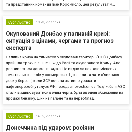
та представник команди Іван Коромисло, цей результат м...
Суспільство
18:23,
2 серпня
Окупований Донбас у паливній кризі:
ситуація з цінами, чергами та прогноз
експерта
Паливна криза на тимчасово окуповані території (ТОТ) Донбасу
прийшла трохи пізніше, ніж до Росії та окупованого Криму. Але
розвивається доволі швидко. Це видно за появою місцевих
тематичних каналів у соцмережах. Ці канали та чати з’явилися
десь у березні, коли ЗСУ почали активно уражати
нафтопереробну галузь РФ, передає novosti.dn.ua. Тоді ж біля АЗС
стали вишиковуватися великі черги, були введені обмеження на
продаж бензину. Ціни на пальне та на переоблад...
Суспільство
14:35,
2 серпня
Донеччина під ударом: росіяни