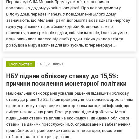
Перша леді США Меланія Трамп уже впʼяте посприяла
поверненню додому українських дітей. Про це повідомили у
Білому домі, передає inshe.tv. У повідомленні Білого дому
зазначають, що Меланія Трамп допомогла возз’єднати «чергову
групу українських та російських дітей». Водночас там не
вказують, з яких регіонів ці діти, скільки їм років, і за яких умов
вони опинилися далеко від своїх родин. «Хоча дипломатія та
розбудова миру важливі для цих зусиль, їх перевершує...
Суспільство
14:00,
31 липня
НБУ підняв облікову ставку до 15,5%:
причини посилення монетарної політики
Національний банк України ухвалив рішення підвищити облікову
ставку до рівня 15,5%. Такий крок регулятор пояснює зростанням
цінового тиску та суттєвим прискоренням загальної інфляції, що
очікується до кінця року. Про це розповідає AgroReview. Мета
підвищення ставки та вплив на економіку Підвищення облікової
ставки, за даними пресслужби НБУ, спрямоване на забезпечення
привабливості гривневих активів для інвесторів, посилення
стійкості валютного ринку, а так...