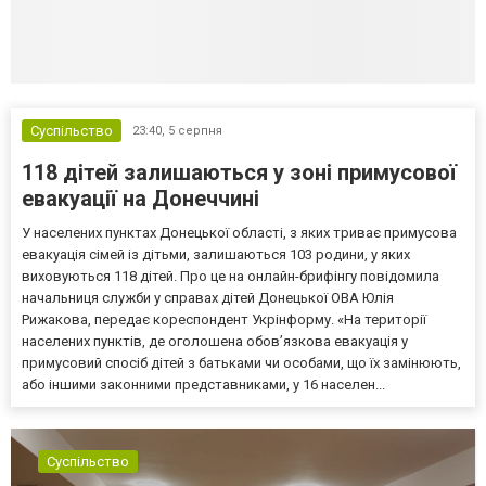
Суспільство
23:40,
5 серпня
118 дітей залишаються у зоні примусової
евакуації на Донеччині
У населених пунктах Донецької області, з яких триває примусова
евакуація сімей із дітьми, залишаються 103 родини, у яких
виховуються 118 дітей. Про це на онлайн-брифінгу повідомила
начальниця служби у справах дітей Донецької ОВА Юлія
Рижакова, передає кореспондент Укрінформу. «На території
населених пунктів, де оголошена обов’язкова евакуація у
примусовий спосіб дітей з батьками чи особами, що їх замінюють,
або іншими законними представниками, у 16 населен...
Суспільство