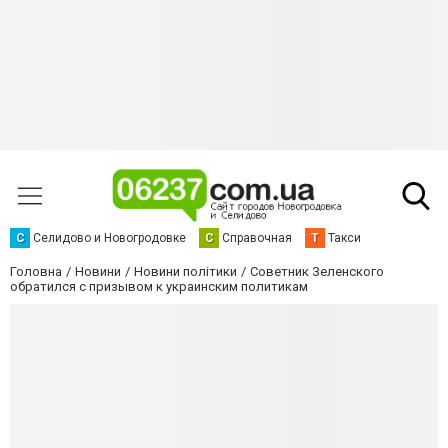
С
Селидово и Новогродовке
С
Справочная
Т
Такси
Головна
Новини
Новини політики
Советник Зеленского
обратился с призывом к украинским политикам