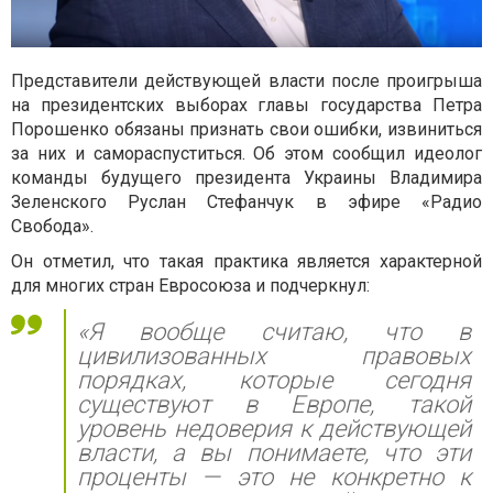
Представители действующей власти после проигрыша
на президентских выборах главы государства Петра
Порошенко обязаны признать свои ошибки, извиниться
за них и самораспуститься. Об этом сообщил идеолог
команды будущего президента Украины Владимира
Зеленского Руслан Стефанчук в эфире «Радио
Свобода».
Он отметил, что такая практика является характерной
для многих стран Евросоюза и подчеркнул:
«Я вообще считаю, что в
цивилизованных правовых
порядках, которые сегодня
существуют в Европе, такой
уровень недоверия к действующей
власти, а вы понимаете, что эти
проценты — это не конкретно к