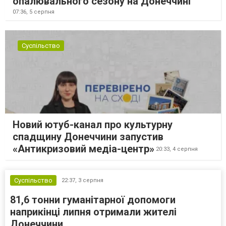
опалювального сезону на Донеччині
07:36,
5 серпня
Суспільство
Новий ютуб-канал про культурну
спадщину Донеччини запустив
«Антикризовий медіа-центр»
20:33,
4 серпня
Суспільство
22:37,
3 серпня
81,6 тонни гуманітарної допомоги
наприкінці липня отримали жителі
Донеччини