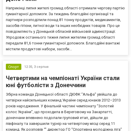
Наприкінці липня жителі громад області отримали чергову партію
гуманітарної допомоги. За тиждень благодійні організації та
партнери розподілили понад 81 тонну продуктів, медикаментів,
засобів гігієни, питної води та інших необхідних товарів. Про це
повідомляють у Донецькій обласній військовій адміністрації.
Упродовж останнього тижня липня жителям громад області
передали 81,6 тонни гуманітарної допомоги. Благодійні вантажі
містили продуктові набори, засоби...
Спорт
12:35,
3 серпня
Четвертими на чемпіонаті України стали
юні футболісти з Донеччини
Збірна команда Донецької області ДЮФК “Альфа” увійшла до
четвірки найсильніших команд України серед юнаків 2012–2013
років народження. У фінальній частині чемпіонату “Золотий
колос України”, що проходила в Береговому на Закарпатті,
донеччани впевнено подолали груповий етап, дійшли до
півфіналу та завершили турнір на четвертому місці серед 11
команд. Як розповів “” директор ГО “Спортивна молодіжна ліга”