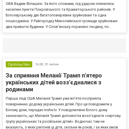
ОВА Вадим Філашкін. За його словами, під ударом опинились
населені пункти Покровського та Краматорського районів. У
Білозерському дві багатоповерхівки зруйновані та одна
пошкоджена. У Райгородку Миколаївської громади зруйновані
два приватні будинки. У Слов’янську поранено людину, по...
Селидово и Новогродовке
Справочная
Так
Суспільство
16:00,
31 липня
За сприяння Меланії Трамп п'ятеро
українських дітей возз'єдналися з
родинами
Перша леді США Меланія Трамп уже впʼяте посприяла
поверненню додому українських дітей. Про це повідомили у
Білому домі, передає inshe.tv. У повідомленні Білого дому
зазначають, що Меланія Трамп допомогла возз’єднати «чергову
групу українських та російських дітей». Водночас там не
вказують, з яких регіонів ці діти, скільки їм років, і за яких умов