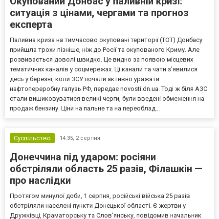
Окупований Донбас у паливній кризі:
ситуація з цінами, чергами та прогноз
експерта
Паливна криза на тимчасово окуповані території (ТОТ) Донбасу
прийшла трохи пізніше, ніж до Росії та окупованого Криму. Але
розвивається доволі швидко. Це видно за появою місцевих
тематичних каналів у соцмережах. Ці канали та чати з’явилися
десь у березні, коли ЗСУ почали активно уражати
нафтопереробну галузь РФ, передає novosti.dn.ua. Тоді ж біля АЗС
стали вишиковуватися великі черги, були введені обмеження на
продаж бензину. Ціни на пальне та на переоблад...
Суспільство
14:35,
2 серпня
Донеччина під ударом: росіяни
обстріляли область 25 разів, Філашкін —
про наслідки
Протягом минулої доби, 1 серпня, російські війська 25 разів
обстріляли населені пункти Донецької області. Є жертви у
Дружківці, Краматорську та Слов’янську, повідомив начальник