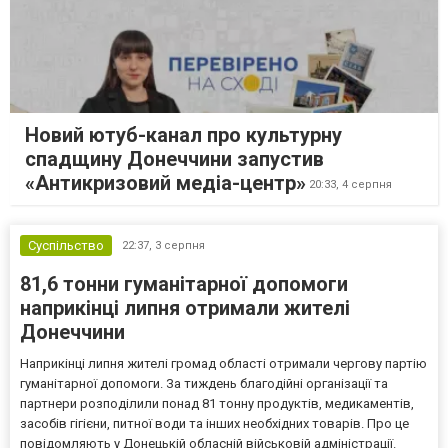
Новий ютуб-канал про культурну
спадщину Донеччини запустив
«Антикризовий медіа-центр»
20:33,
4 серпня
Суспільство
22:37,
3 серпня
81,6 тонни гуманітарної допомоги
наприкінці липня отримали жителі
Донеччини
Наприкінці липня жителі громад області отримали чергову партію
гуманітарної допомоги. За тиждень благодійні організації та
партнери розподілили понад 81 тонну продуктів, медикаментів,
засобів гігієни, питної води та інших необхідних товарів. Про це
повідомляють у Донецькій обласній військовій адміністрації.