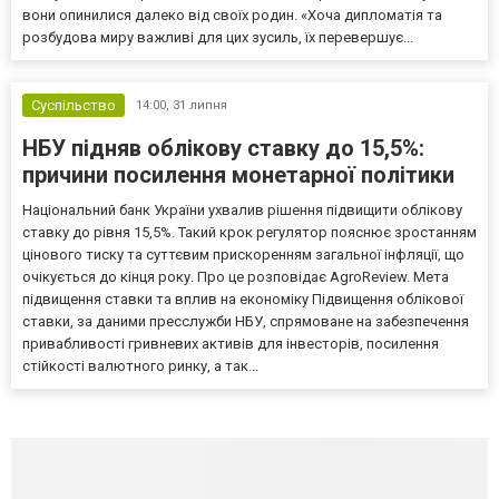
вони опинилися далеко від своїх родин. «Хоча дипломатія та
розбудова миру важливі для цих зусиль, їх перевершує...
Суспільство
14:00,
31 липня
НБУ підняв облікову ставку до 15,5%:
причини посилення монетарної політики
Національний банк України ухвалив рішення підвищити облікову
ставку до рівня 15,5%. Такий крок регулятор пояснює зростанням
цінового тиску та суттєвим прискоренням загальної інфляції, що
очікується до кінця року. Про це розповідає AgroReview. Мета
підвищення ставки та вплив на економіку Підвищення облікової
ставки, за даними пресслужби НБУ, спрямоване на забезпечення
привабливості гривневих активів для інвесторів, посилення
стійкості валютного ринку, а так...