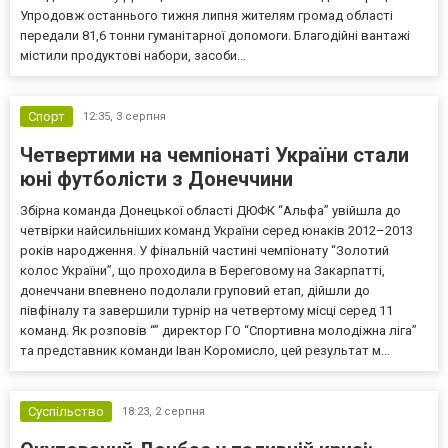
Упродовж останнього тижня липня жителям громад області
передали 81,6 тонни гуманітарної допомоги. Благодійні вантажі
містили продуктові набори, засоби...
Спорт
12:35,
3 серпня
Четвертими на чемпіонаті України стали
юні футболісти з Донеччини
Збірна команда Донецької області ДЮФК “Альфа” увійшла до
четвірки найсильніших команд України серед юнаків 2012–2013
років народження. У фінальній частині чемпіонату “Золотий
колос України”, що проходила в Береговому на Закарпатті,
донеччани впевнено подолали груповий етап, дійшли до
півфіналу та завершили турнір на четвертому місці серед 11
команд. Як розповів “” директор ГО “Спортивна молодіжна ліга”
та представник команди Іван Коромисло, цей результат м...
Суспільство
18:23,
2 серпня