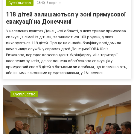
Суспільство
23:40,
5 серпня
118 дітей залишаються у зоні примусової
евакуації на Донеччині
У населених пунктах Донецької області, з яких триває примусова
евакуація сімей із дітьми, залишаються 103 родини, у яких
виховуються 118 дітей. Про це на онлайн-брифінгу повідомила
начальниця служби у справах дітей Донецької ОВА Юлія
Рижакова, передає кореспондент Укрінформу. «На території
населених пунктів, де оголошена обов’язкова евакуація у
примусовий спосіб дітей з батьками чи особами, що їх замінюють,
або іншими законними представниками, у 16 населен...
Суспільство