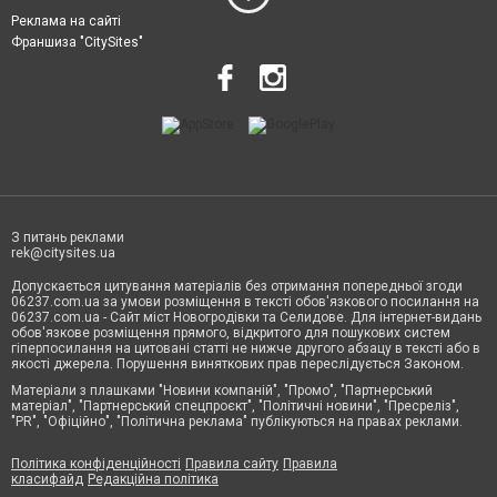
Реклама на сайті
Франшиза "CitySites"
З питань реклами
rek@citysites.ua
Допускається цитування матеріалів без отримання попередньої згоди
06237.com.ua за умови розміщення в тексті обов'язкового посилання на
06237.com.ua - Сайт міст Новогродівки та Селидове. Для інтернет-видань
обов'язкове розміщення прямого, відкритого для пошукових систем
гіперпосилання на цитовані статті не нижче другого абзацу в тексті або в
якості джерела. Порушення виняткових прав переслідується Законом.
Матеріали з плашками "Новини компаній", "Промо", "Партнерський
матеріал", "Партнерський спецпроєкт", "Політичні новини", "Пресреліз",
"PR", "Офіційно", "Політична реклама" публікуються на правах реклами.
Політика конфіденційності
Правила сайту
Правила
класифайд
Редакційна політика