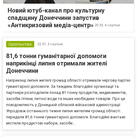
Новий ютуб-канал про культурну
спадщину Донеччини запустив
«Антикризовий медіа-центр»
20:33,
4 серпня
Суспільство
22:37,
3 серпня
81,6 тонни гуманітарної допомоги
наприкінці липня отримали жителі
Донеччини
Наприкінці липня жителі громад області отримали чергову партію
гуманітарної допомоги. За тиждень благодійні організації та
партнери розподілили понад 81 тонну продуктів, медикаментів,
засобів гігієни, питної води та інших необхідних товарів. Про це
повідомляють у Донецькій обласній військовій адміністрації.
Упродовж останнього тижня липня жителям громад області
передали 81,6 тонни гуманітарної допомоги. Благодійні вантажі
містили продуктові набори, засоби...