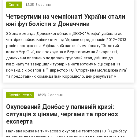
Спорт
12:35,
3 серпня
Четвертими на чемпіонаті України стали
юні футболісти з Донеччини
Збірна команда Донецької області ДЮФК “Альфа” увійшла до
четвірки найсильніших команд України серед юнаків 2012–2013
років народження. У фінальній частині чемпіонату “Золотий
колос України”, що проходила в Береговому на Закарпатті,
донеччани впевнено подолали груповий етап, дійшли до
півфіналу та завершили турнір на четвертому місці серед 11
команд. Як розповів “” директор ГО “Спортивна молодіжна ліга”
та представник команди Іван Коромисло, цей результат м...
Суспільство
18:23,
2 серпня
Окупований Донбас у паливній кризі:
ситуація з цінами, чергами та прогноз
експерта
Паливна криза на тимчасово окуповані території (ТОТ) Донбасу