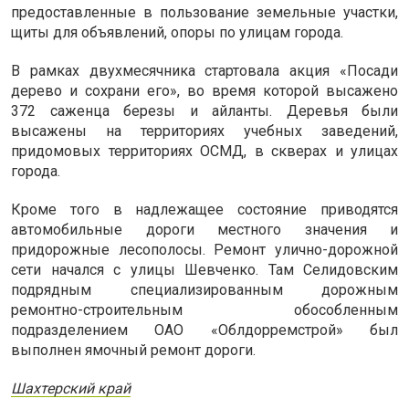
предоставленные в пользование земельные участки,
щиты для объявлений, опоры по улицам города.
В рамках двухмесячника стартовала акция «Посади
дерево и сохрани его», во время которой высажено
372 саженца березы и айланты. Деревья были
высажены на территориях учебных заведений,
придомовых территориях ОСМД, в скверах и улицах
города.
Кроме того в надлежащее состояние приводятся
автомобильные дороги местного значения и
придорожные лесополосы. Ремонт улично-дорожной
сети начался с улицы Шевченко. Там Селидовским
подрядным специализированным дорожным
ремонтно-строительным обособленным
подразделением ОАО «Облдорремстрой» был
выполнен ямочный ремонт дороги.
Шахтерский край