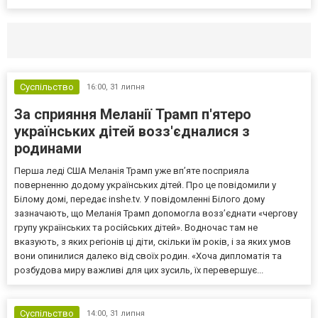
Селидово и Новогродовке
Справочная
Так
Суспільство
16:00,
31 липня
За сприяння Меланії Трамп п'ятеро
українських дітей возз'єдналися з
родинами
Перша леді США Меланія Трамп уже впʼяте посприяла
поверненню додому українських дітей. Про це повідомили у
Білому домі, передає inshe.tv. У повідомленні Білого дому
зазначають, що Меланія Трамп допомогла возз’єднати «чергову
групу українських та російських дітей». Водночас там не
вказують, з яких регіонів ці діти, скільки їм років, і за яких умов
вони опинилися далеко від своїх родин. «Хоча дипломатія та
розбудова миру важливі для цих зусиль, їх перевершує...
Суспільство
14:00,
31 липня