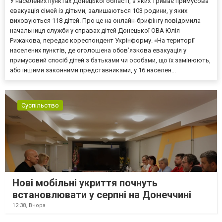
У населених пунктах Донецької області, з яких триває примусова
евакуація сімей із дітьми, залишаються 103 родини, у яких
виховуються 118 дітей. Про це на онлайн-брифінгу повідомила
начальниця служби у справах дітей Донецької ОВА Юлія
Рижакова, передає кореспондент Укрінформу. «На території
населених пунктів, де оголошена обов’язкова евакуація у
примусовий спосіб дітей з батьками чи особами, що їх замінюють,
або іншими законними представниками, у 16 населен...
Суспільство
Нові мобільні укриття почнуть
встановлювати у серпні на Донеччині
12:38,
Вчора