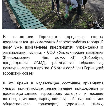
На территории Горняцкого городского совета
продолжается двухмесячник благоустройства города. К
нему уже привлечены предприятия, учреждения и
организации Горняка - ООО «Управляющая компания
Жилкомсервис Наш дом», КП «Добробут»,
председатели ОСМД, учреждения образования,
культуры, спорта и другие. Об этом сообщает Горняцкий
городской совет.
В это время в надлежащее состояние приводятся
улицы, прилегающие, закрепленные придомовые и
производственные территории, зеленые и лесные
полосы, цветники, парки, скверы, заборы, остановки
общественного транспорта, дорожные знаки,