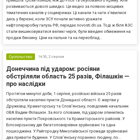
прийшла трохи пізніше, ніж до Росії та окупованого Криму. Але
розвивається доволі швидко. Це видно за появою місцевих
тематичних каналів у соцмережах. Ці канали та чати з’явилися
десь у березні, коли ЗСУ почали активно уражати
нафтопереробну галузь РФ, передає novosti.dn.ua. Тоді ж біля АЗС
стали вишиковуватися великі черги, були введені обмеження на
продаж бензину. Ціни на пальне та на переоблад...
Суспільство
14:35,
2 серпня
Донеччина під ударом: росіяни
обстріляли область 25 разів, Філашкін —
про наслідки
Протягом минулої доби, 1 серпня, російські війська 25 разів
обстріляли населені пункти Донецької області. Є жертви у
Дружківці, Краматорську та Слов’янську, повідомив начальник
ОВА Вадим Філашкін. За його словами, під ударом опинились
населені пункти Покровського та Краматорського районів. У
Білозерському дві багатоповерхівки зруйновані та одна
пошкоджена. У Райгородку Миколаївської громади зруйновані
два приватні будинки. У Слов’янську поранено людину, по...