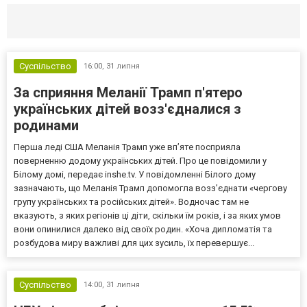
Селидово и Новогродовке
Справочная
Так
Суспільство
16:00,
31 липня
За сприяння Меланії Трамп п'ятеро
українських дітей возз'єдналися з
родинами
Перша леді США Меланія Трамп уже впʼяте посприяла
поверненню додому українських дітей. Про це повідомили у
Білому домі, передає inshe.tv. У повідомленні Білого дому
зазначають, що Меланія Трамп допомогла возз’єднати «чергову
групу українських та російських дітей». Водночас там не
вказують, з яких регіонів ці діти, скільки їм років, і за яких умов
вони опинилися далеко від своїх родин. «Хоча дипломатія та
розбудова миру важливі для цих зусиль, їх перевершує...
Суспільство
14:00,
31 липня