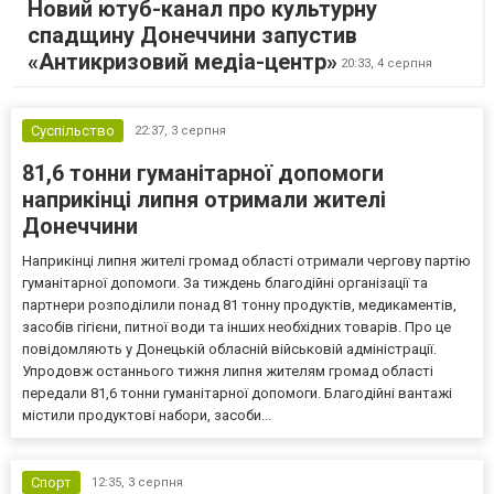
Новий ютуб-канал про культурну
спадщину Донеччини запустив
«Антикризовий медіа-центр»
20:33,
4 серпня
Суспільство
22:37,
3 серпня
81,6 тонни гуманітарної допомоги
наприкінці липня отримали жителі
Донеччини
Наприкінці липня жителі громад області отримали чергову партію
гуманітарної допомоги. За тиждень благодійні організації та
партнери розподілили понад 81 тонну продуктів, медикаментів,
засобів гігієни, питної води та інших необхідних товарів. Про це
повідомляють у Донецькій обласній військовій адміністрації.
Упродовж останнього тижня липня жителям громад області
передали 81,6 тонни гуманітарної допомоги. Благодійні вантажі
містили продуктові набори, засоби...
Спорт
12:35,
3 серпня