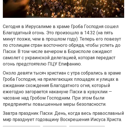
Сегодня в Иерусалиме в храме Гроба Господня сошел
Благодатный огонь. Это произошло в 14:32 (на пять
минут позже, чем в прошлом году). Теперь его повезут
по столицам стран восточного обряда, чтобы успеть до
Пасхи. В том числе вечером в Борисполе ожидают
самолет с украинской делегацией, которая передаст
огонь предстоятелю ПЦУ Епифанию.
Около девяти тысяч христиан с утра собрались в храме
Гроба Господня, на прилегающих площадях и улицах в
ожидании схождения Благодатного огня, который
ежегодно загорается накануне Пасхи в кувуклии —
часовне над Гробом Господним. При этом были
предприняты повышенные меры безопасности.
Завтра праздник Пасхи. День, когда весь православный
мир празднует годовщину Воскрешения Иисуса Христа.