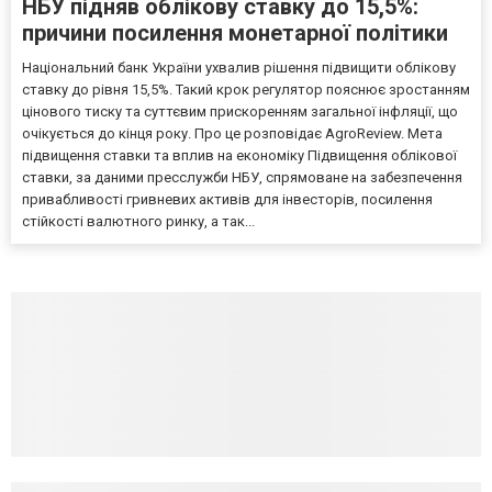
НБУ підняв облікову ставку до 15,5%:
причини посилення монетарної політики
Національний банк України ухвалив рішення підвищити облікову
ставку до рівня 15,5%. Такий крок регулятор пояснює зростанням
цінового тиску та суттєвим прискоренням загальної інфляції, що
очікується до кінця року. Про це розповідає AgroReview. Мета
підвищення ставки та вплив на економіку Підвищення облікової
ставки, за даними пресслужби НБУ, спрямоване на забезпечення
привабливості гривневих активів для інвесторів, посилення
стійкості валютного ринку, а так...