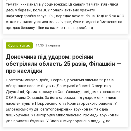
тематичних каналів у соцмережах. Ці канали та чати з’явилися
десь у березні, коли ЗСУ почали активно уражати
нафтопереробну галузь РФ, передає novosti.dn.ua. Тоді ж біля АЗС
стали вишиковуватися великі черги, були введені обмеження на
продаж бензину. Ціни на пальне та на переоблад...
Суспільство
14:35,
2 серпня
Донеччина під ударом: росіяни
обстріляли область 25 разів, Філашкін —
про наслідки
Протягом минулої доби, 1 серпня, російські війська 25 разів
обстріляли населені пункти Донецької області. Є жертви у
Дружківці, Краматорську та Слов’янську, повідомив начальник
ОВА Вадим Філашкін. За його словами, під ударом опинились
населені пункти Покровського та Краматорського районів. У
Білозерському дві багатоповерхівки зруйновані та одна
пошкоджена. У Райгородку Миколаївської громади зруйновані
два приватні будинки. У Слов’янську поранено людину, по...