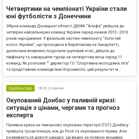
Четвертими на чемпіонаті України стали
юні футболісти з Донеччини
Збірна команда Донецької області ДЮФК “Альфа” увійшла до
четвірки найсильніших команд України серед юнаків 2012–2013
років народження. У фінальній частині чемпіонату “Золотий
колос України”, що проходила в Береговому на Закарпатті,
донеччани впевнено подолали груповий етап, дійшли до
півфіналу та завершили турнір на четвертому місці серед 11
команд. Як розповів “” директор ГО “Спортивна молодіжна ліга”
та представник команди Іван Коромисло, цей результат м...
Суспільство
18:23,
2 серпня
Окупований Донбас у паливній кризі:
ситуація з цінами, чергами та прогноз
експерта
Паливна криза на тимчасово окуповані території (ТОТ) Донбасу
прийшла трохи пізніше, ніж до Росії та окупованого Криму. Але
розвивається доволі швидко. Це видно за появою місцевих