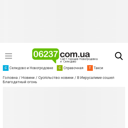
С
Селидово и Новогродовке
С
Справочная
Т
Такси
Головна
Новини
Суспільство новини
В Иерусалиме сошел
Благодатный огонь