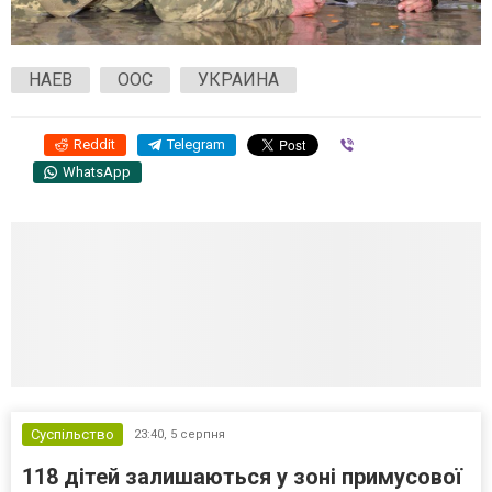
НАЕВ
ООС
УКРАИНА
Reddit
Telegram
Viber
WhatsApp
Суспільство
23:40,
5 серпня
118 дітей залишаються у зоні примусової