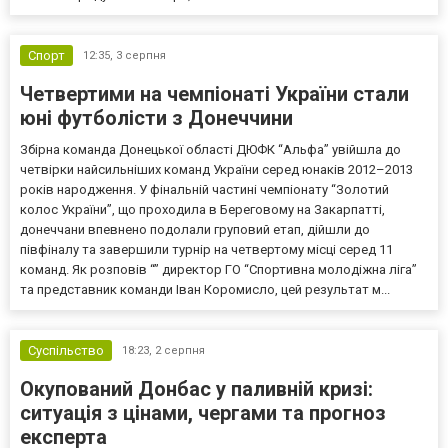
Спорт
12:35,
3 серпня
Четвертими на чемпіонаті України стали
юні футболісти з Донеччини
Збірна команда Донецької області ДЮФК “Альфа” увійшла до
четвірки найсильніших команд України серед юнаків 2012–2013
років народження. У фінальній частині чемпіонату “Золотий
колос України”, що проходила в Береговому на Закарпатті,
донеччани впевнено подолали груповий етап, дійшли до
півфіналу та завершили турнір на четвертому місці серед 11
команд. Як розповів “” директор ГО “Спортивна молодіжна ліга”
та представник команди Іван Коромисло, цей результат м...
Суспільство
18:23,
2 серпня
Окупований Донбас у паливній кризі:
ситуація з цінами, чергами та прогноз
експерта