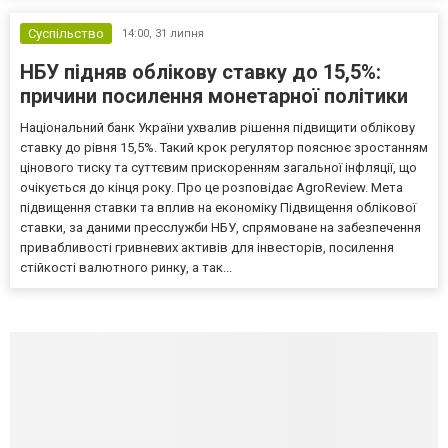
Суспільство
14:00,
31 липня
НБУ підняв облікову ставку до 15,5%:
причини посилення монетарної політики
Національний банк України ухвалив рішення підвищити облікову
ставку до рівня 15,5%. Такий крок регулятор пояснює зростанням
цінового тиску та суттєвим прискоренням загальної інфляції, що
очікується до кінця року. Про це розповідає AgroReview. Мета
підвищення ставки та вплив на економіку Підвищення облікової
ставки, за даними пресслужби НБУ, спрямоване на забезпечення
привабливості гривневих активів для інвесторів, посилення
стійкості валютного ринку, а так...