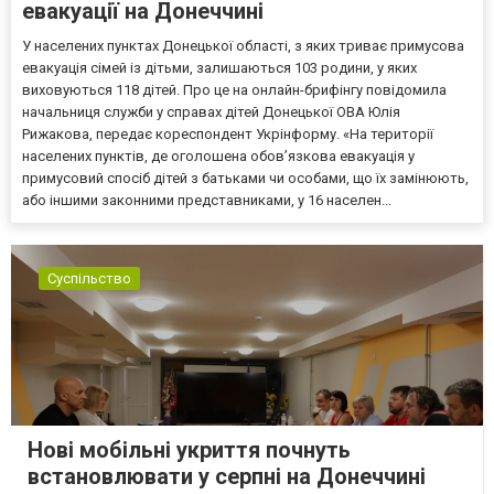
евакуації на Донеччині
У населених пунктах Донецької області, з яких триває примусова
евакуація сімей із дітьми, залишаються 103 родини, у яких
виховуються 118 дітей. Про це на онлайн-брифінгу повідомила
начальниця служби у справах дітей Донецької ОВА Юлія
Рижакова, передає кореспондент Укрінформу. «На території
населених пунктів, де оголошена обов’язкова евакуація у
примусовий спосіб дітей з батьками чи особами, що їх замінюють,
або іншими законними представниками, у 16 населен...
Суспільство
Нові мобільні укриття почнуть
встановлювати у серпні на Донеччині