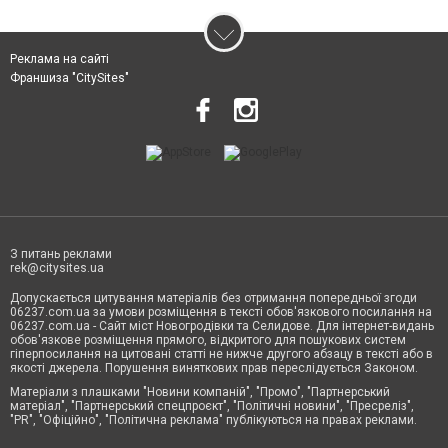
Реклама на сайті
Франшиза "CitySites"
З питань реклами
rek@citysites.ua
Допускається цитування матеріалів без отримання попередньої згоди
06237.com.ua за умови розміщення в тексті обов'язкового посилання на
06237.com.ua - Сайт міст Новогродівки та Селидове. Для інтернет-видань
обов'язкове розміщення прямого, відкритого для пошукових систем
гіперпосилання на цитовані статті не нижче другого абзацу в тексті або в
якості джерела. Порушення виняткових прав переслідується Законом.
Матеріали з плашками "Новини компаній", "Промо", "Партнерський
матеріал", "Партнерський спецпроєкт", "Політичні новини", "Пресреліз",
"PR", "Офіційно", "Політична реклама" публікуються на правах реклами.