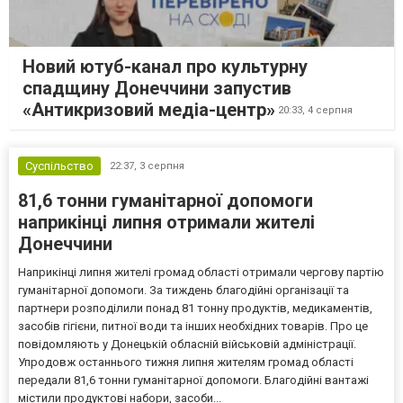
Новий ютуб-канал про культурну
спадщину Донеччини запустив
«Антикризовий медіа-центр»
20:33,
4 серпня
Суспільство
22:37,
3 серпня
81,6 тонни гуманітарної допомоги
наприкінці липня отримали жителі
Донеччини
Наприкінці липня жителі громад області отримали чергову партію
гуманітарної допомоги. За тиждень благодійні організації та
партнери розподілили понад 81 тонну продуктів, медикаментів,
засобів гігієни, питної води та інших необхідних товарів. Про це
повідомляють у Донецькій обласній військовій адміністрації.
Упродовж останнього тижня липня жителям громад області
передали 81,6 тонни гуманітарної допомоги. Благодійні вантажі
містили продуктові набори, засоби...