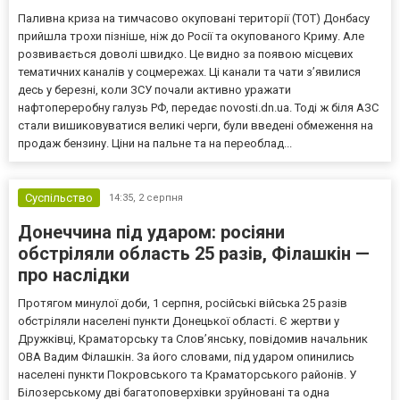
Паливна криза на тимчасово окуповані території (ТОТ) Донбасу
прийшла трохи пізніше, ніж до Росії та окупованого Криму. Але
розвивається доволі швидко. Це видно за появою місцевих
тематичних каналів у соцмережах. Ці канали та чати з’явилися
десь у березні, коли ЗСУ почали активно уражати
нафтопереробну галузь РФ, передає novosti.dn.ua. Тоді ж біля АЗС
стали вишиковуватися великі черги, були введені обмеження на
продаж бензину. Ціни на пальне та на переоблад...
Суспільство
14:35,
2 серпня
Донеччина під ударом: росіяни
обстріляли область 25 разів, Філашкін —
про наслідки
Протягом минулої доби, 1 серпня, російські війська 25 разів
обстріляли населені пункти Донецької області. Є жертви у
Дружківці, Краматорську та Слов’янську, повідомив начальник
ОВА Вадим Філашкін. За його словами, під ударом опинились
населені пункти Покровського та Краматорського районів. У
Білозерському дві багатоповерхівки зруйновані та одна