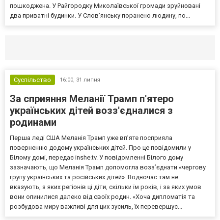
пошкоджена. У Райгородку Миколаївської громади зруйновані
два приватні будинки. У Слов’янську поранено людину, по...
Селидово и Новогродовке
Справочная
Так
Суспільство
16:00,
31 липня
За сприяння Меланії Трамп п'ятеро
українських дітей возз'єдналися з
родинами
Перша леді США Меланія Трамп уже впʼяте посприяла
поверненню додому українських дітей. Про це повідомили у
Білому домі, передає inshe.tv. У повідомленні Білого дому
зазначають, що Меланія Трамп допомогла возз’єднати «чергову
групу українських та російських дітей». Водночас там не
вказують, з яких регіонів ці діти, скільки їм років, і за яких умов
вони опинилися далеко від своїх родин. «Хоча дипломатія та
розбудова миру важливі для цих зусиль, їх перевершує...