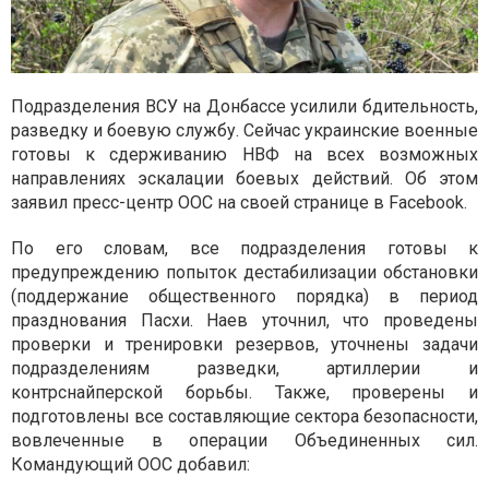
Подразделения ВСУ на Донбассе усилили бдительность,
разведку и боевую службу. Сейчас украинские военные
готовы к сдерживанию НВФ на всех возможных
направлениях эскалации боевых действий. Об этом
заявил пресс-центр ООС на своей странице в Facebook.
По его словам, все подразделения готовы к
предупреждению попыток дестабилизации обстановки
(поддержание общественного порядка) в период
празднования Пасхи. Наев уточнил, что проведены
проверки и тренировки резервов, уточнены задачи
подразделениям разведки, артиллерии и
контрснайперской борьбы. Также, проверены и
подготовлены все составляющие сектора безопасности,
вовлеченные в операции Объединенных сил.
Командующий ООС добавил: