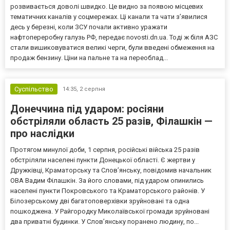
розвивається доволі швидко. Це видно за появою місцевих
тематичних каналів у соцмережах. Ці канали та чати з’явилися
десь у березні, коли ЗСУ почали активно уражати
нафтопереробну галузь РФ, передає novosti.dn.ua. Тоді ж біля АЗС
стали вишиковуватися великі черги, були введені обмеження на
продаж бензину. Ціни на пальне та на переоблад...
Суспільство
14:35,
2 серпня
Донеччина під ударом: росіяни
обстріляли область 25 разів, Філашкін —
про наслідки
Протягом минулої доби, 1 серпня, російські війська 25 разів
обстріляли населені пункти Донецької області. Є жертви у
Дружківці, Краматорську та Слов’янську, повідомив начальник
ОВА Вадим Філашкін. За його словами, під ударом опинились
населені пункти Покровського та Краматорського районів. У
Білозерському дві багатоповерхівки зруйновані та одна
пошкоджена. У Райгородку Миколаївської громади зруйновані
два приватні будинки. У Слов’янську поранено людину, по...