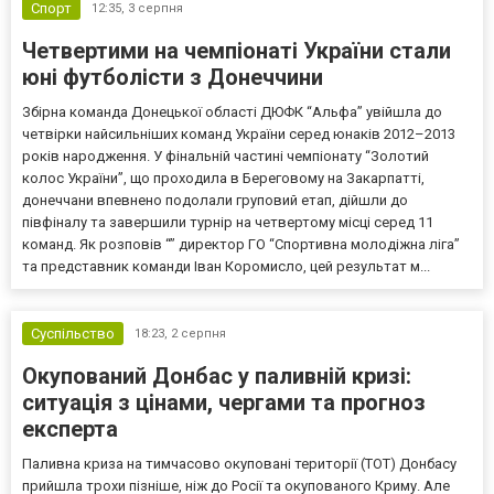
Спорт
12:35,
3 серпня
Четвертими на чемпіонаті України стали
юні футболісти з Донеччини
Збірна команда Донецької області ДЮФК “Альфа” увійшла до
четвірки найсильніших команд України серед юнаків 2012–2013
років народження. У фінальній частині чемпіонату “Золотий
колос України”, що проходила в Береговому на Закарпатті,
донеччани впевнено подолали груповий етап, дійшли до
півфіналу та завершили турнір на четвертому місці серед 11
команд. Як розповів “” директор ГО “Спортивна молодіжна ліга”
та представник команди Іван Коромисло, цей результат м...
Суспільство
18:23,
2 серпня
Окупований Донбас у паливній кризі:
ситуація з цінами, чергами та прогноз
експерта
Паливна криза на тимчасово окуповані території (ТОТ) Донбасу
прийшла трохи пізніше, ніж до Росії та окупованого Криму. Але