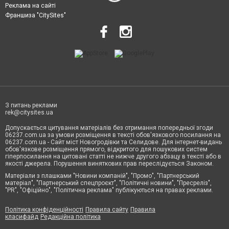
Реклама на сайті
Франшиза "CitySites"
З питань реклами
rek@citysites.ua
Допускається цитування матеріалів без отримання попередньої згоди
06237.com.ua за умови розміщення в тексті обов'язкового посилання на
06237.com.ua - Сайт міст Новогродівки та Селидове. Для інтернет-видань
обов'язкове розміщення прямого, відкритого для пошукових систем
гіперпосилання на цитовані статті не нижче другого абзацу в тексті або в
якості джерела. Порушення виняткових прав переслідується Законом.
Матеріали з плашками "Новини компаній", "Промо", "Партнерський
матеріал", "Партнерський спецпроєкт", "Політичні новини", "Пресреліз",
"PR", "Офіційно", "Політична реклама" публікуються на правах реклами.
Політика конфіденційності
Правила сайту
Правила
класифайд
Редакційна політика