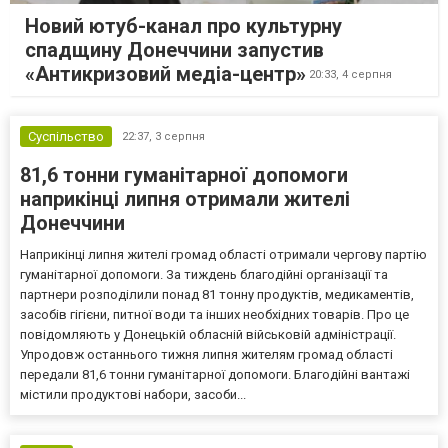
Новий ютуб-канал про культурну
спадщину Донеччини запустив
«Антикризовий медіа-центр»
20:33,
4 серпня
Суспільство
22:37,
3 серпня
81,6 тонни гуманітарної допомоги
наприкінці липня отримали жителі
Донеччини
Наприкінці липня жителі громад області отримали чергову партію
гуманітарної допомоги. За тиждень благодійні організації та
партнери розподілили понад 81 тонну продуктів, медикаментів,
засобів гігієни, питної води та інших необхідних товарів. Про це
повідомляють у Донецькій обласній військовій адміністрації.
Упродовж останнього тижня липня жителям громад області
передали 81,6 тонни гуманітарної допомоги. Благодійні вантажі
містили продуктові набори, засоби...