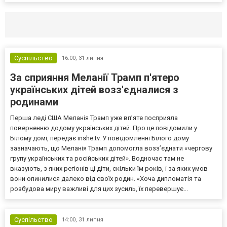
Селидово и Новогродовке
Справочная
Так
Суспільство
16:00,
31 липня
За сприяння Меланії Трамп п'ятеро
українських дітей возз'єдналися з
родинами
Перша леді США Меланія Трамп уже впʼяте посприяла
поверненню додому українських дітей. Про це повідомили у
Білому домі, передає inshe.tv. У повідомленні Білого дому
зазначають, що Меланія Трамп допомогла возз’єднати «чергову
групу українських та російських дітей». Водночас там не
вказують, з яких регіонів ці діти, скільки їм років, і за яких умов
вони опинилися далеко від своїх родин. «Хоча дипломатія та
розбудова миру важливі для цих зусиль, їх перевершує...
Суспільство
14:00,
31 липня