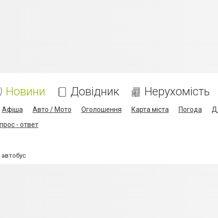
Новини
Довідник
Нерухомість
Афіша
Авто / Мото
Оголошення
Карта міста
Погода
Д
прос - ответ
 автобус