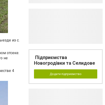
ыезде из с.
ном отсеке.
Підприємства
то не
Новогродівки та Селидове
честве 4
Додати підприємство