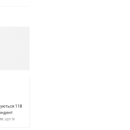
вуються 118
пондент
и, що їх