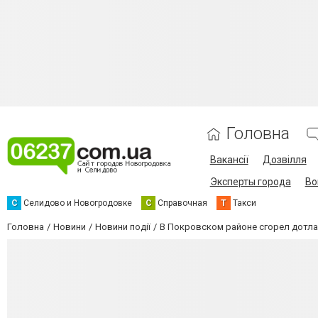
Головна
Вакансії
Дозвілля
Эксперты города
Во
С
Селидово и Новогродовке
С
Справочная
Т
Такси
Головна
Новини
Новини події
В Покровском районе сгорел дотла