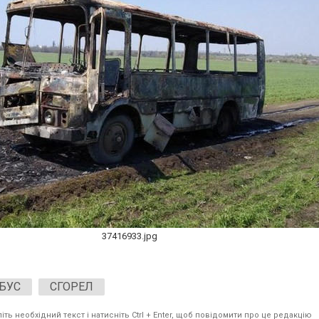
37416933.jpg
БУС
СГОРЕЛ
ть необхідний текст і натисніть Ctrl + Enter, щоб повідомити про це редакцію