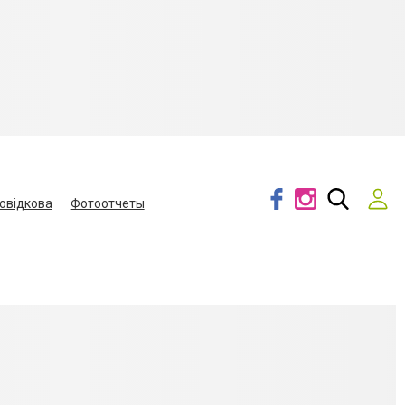
овідкова
Фотоотчеты