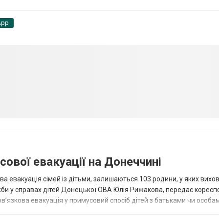
App
сової евакуації на Донеччині
ва евакуація сімей із дітьми, залишаються 103 родини, у яких вихо
жби у справах дітей Донецької ОВА Юлія Рижакова, передає корес
в’язкова евакуація у примусовий спосіб дітей з батьками чи особам
н...