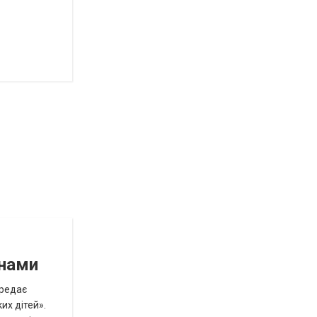
инами
ередає
их дітей».