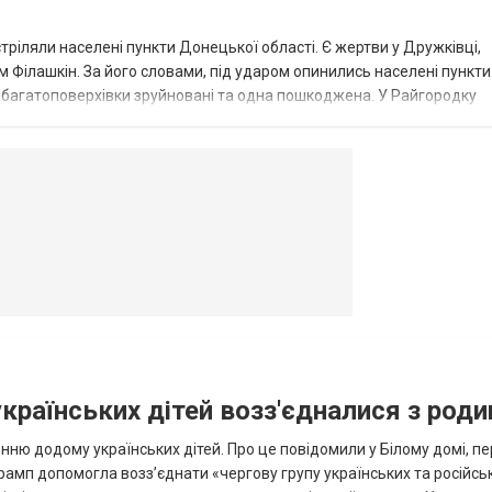
стріляли населені пункти Донецької області. Є жертви у Дружківці,
 Філашкін. За його словами, під ударом опинились населені пункти
і багатоповерхівки зруйновані та одна пошкоджена. У Райгородку
в’янську поранено людину, по...
овогродовке
Справочная
Такси
українських дітей возз'єдналися з род
ню додому українських дітей. Про це повідомили у Білому домі, п
рамп допомогла возз’єднати «чергову групу українських та російськ