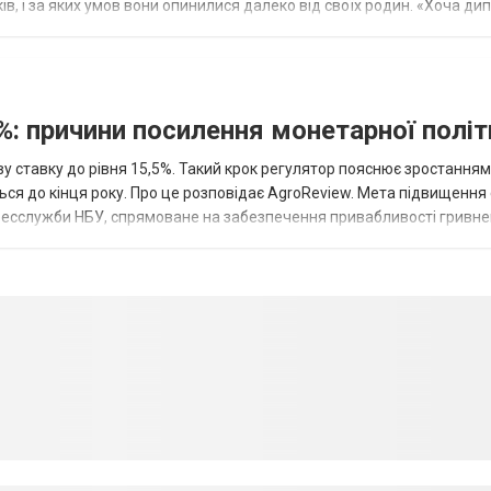
оків, і за яких умов вони опинилися далеко від своїх родин. «Хоча ди
%: причини посилення монетарної полі
у ставку до рівня 15,5%. Такий крок регулятор пояснює зростанням
ться до кінця року. Про це розповідає AgroReview. Мета підвищення
пресслужби НБУ, спрямоване на забезпечення привабливості гривне