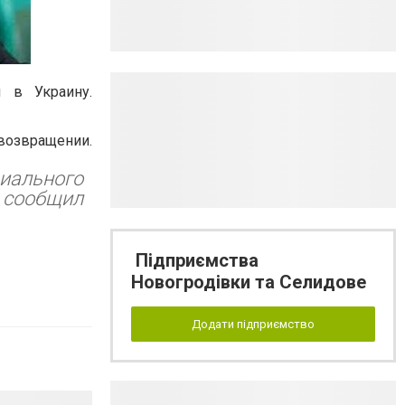
я в Украину.
 возвращении.
циального
— сообщил
Підприємства
Новогродівки та Селидове
Додати підприємство