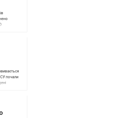
ів
внено
О
озвивається
 ЗСУ почали
дені
о