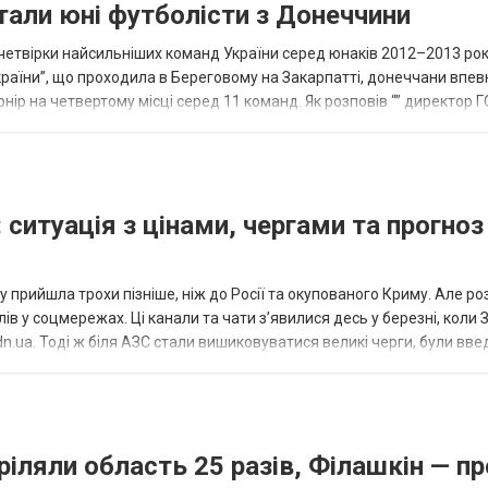
тали юні футболісти з Донеччини
етвірки найсильніших команд України серед юнаків 2012–2013 рок
країни”, що проходила в Береговому на Закарпатті, донеччани впе
нір на четвертому місці серед 11 команд. Як розповів “” директор Г
исло, цей результат м...
 ситуація з цінами, чергами та прогноз
 прийшла трохи пізніше, ніж до Росії та окупованого Криму. Але р
в у соцмережах. Ці канали та чати з’явилися десь у березні, коли
.ua. Тоді ж біля АЗС стали вишиковуватися великі черги, були вве
...
ріляли область 25 разів, Філашкін — пр