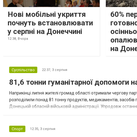
Нові мобільні укриття
60% пе
почнуть встановлювати
готовно
у серпні на Донеччині
осіннь
опалюв
12:38,
Вчора
на Дон
Суспільство
22:37,
3 серпня
81,6 тонни гуманітарної допомоги 
Наприкінці липня жителі громад області отримали чергову парт
розподілили понад 81 тонну продуктів, медикаментів, засобів г
Донецькій обласній військовій адміністрації. Упродовж остан
допомоги. Благодійні вантажі містили продуктові набори, засоб
Спорт
12:35,
3 серпня