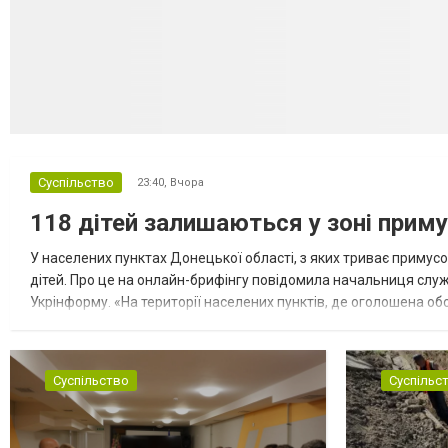
Суспільство
23:40,
Вчора
118 дітей залишаються у зоні приму
У населених пунктах Донецької області, з яких триває примусо
дітей. Про це на онлайн-брифінгу повідомила начальниця слу
Укрінформу. «На території населених пунктів, де оголошена обо
замінюють, або іншими законними представниками, у 16 населе
Суспільство
Суспільс