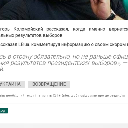
горь Коломойский рассказал, когда именно вернетс
льных результатов выборов.
ассказал LB.ua. комментируя информацию о своем скором
усь в страну обязательно, но не раньше офи
ия результатов президентских выборов», 
й.
УКРАИНА
ВОЗВРАЩЕНИЕ
ть необхідний текст і натисніть Ctrl + Enter, щоб повідомити про це редакцію
App