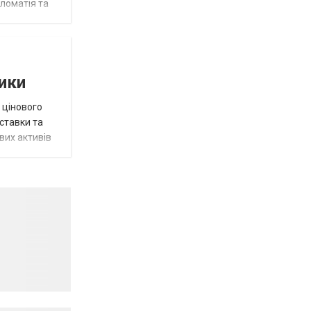
пломатія та
тики
 цінового
 ставки та
вих активів