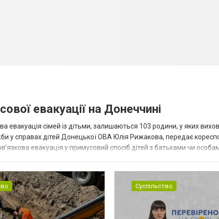
сової евакуації на Донеччині
ва евакуація сімей із дітьми, залишаються 103 родини, у яких вихо
жби у справах дітей Донецької ОВА Юлія Рижакова, передає корес
в’язкова евакуація у примусовий спосіб дітей з батьками чи особам
н...
тво
Суспільство