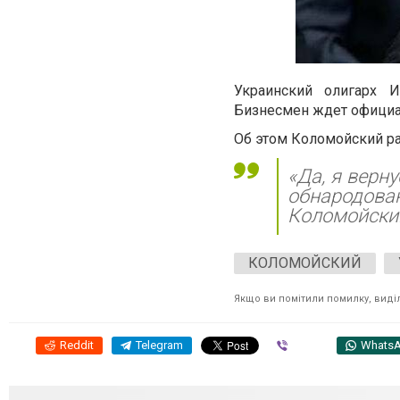
Украинский олигарх И
Бизнесмен ждет официа
Об этом Коломойский р
«Да, я верн
обнародован
Коломойски
КОЛОМОЙСКИЙ
Якщо ви помітили помилку, виділі
Reddit
Telegram
Viber
Whats