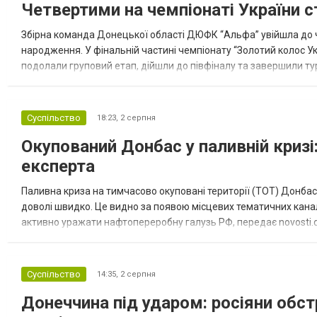
Четвертими на чемпіонаті України с
Збірна команда Донецької області ДЮФК “Альфа” увійшла до ч
народження. У фінальній частині чемпіонату “Золотий колос У
подолали груповий етап, дійшли до півфіналу та завершили тур
“Спортивна молодіжна ліга” та представник команди Іван Кором
Суспільство
18:23,
2 серпня
Окупований Донбас у паливній кризі:
експерта
Паливна криза на тимчасово окуповані території (ТОТ) Донбасу
доволі швидко. Це видно за появою місцевих тематичних каналі
активно уражати нафтопереробну галузь РФ, передає novosti.dn
обмеження на продаж бензину. Ціни на пальне та на переоблад
Суспільство
14:35,
2 серпня
Донеччина під ударом: росіяни обст