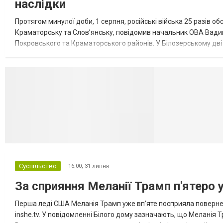
наслідки
Протягом минулої доби, 1 серпня, російські війська 25 разів об
Краматорську та Слов’янську, повідомив начальник ОВА Вадим
Покровського та Краматорського районів. У Білозерському дв
Миколаївської громади зруйновані два приватні будинки. У Сло
Селидово и Н
Суспільство
16:00,
31 липня
За сприяння Меланії Трамп п'ятеро 
Перша леді США Меланія Трамп уже впʼяте посприяла повернен
inshe.tv. У повідомленні Білого дому зазначають, що Меланія Т