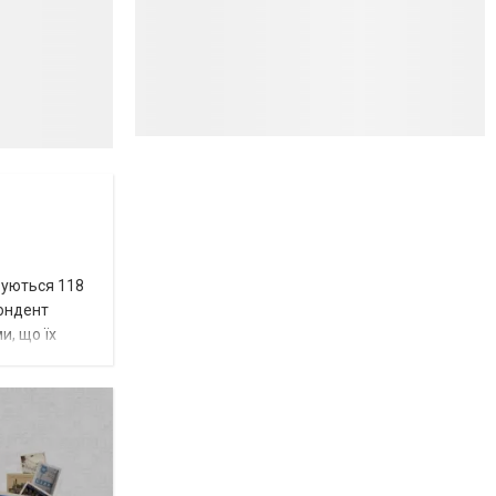
вуються 118
пондент
и, що їх