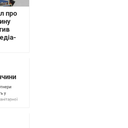
л про
ину
тив
едіа-
ччини
ртнери
ть у
анітарної