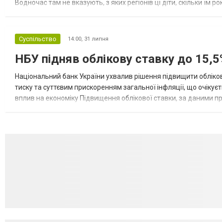
Водночас там не вказують, з яких регіонів ці діти, скільки їм р
розбудова миру важливі для цих зусиль, їх перевершує...
Суспільство
14:00,
31 липня
НБУ підняв облікову ставку до 15,5
Національний банк України ухвалив рішення підвищити обліков
тиску та суттєвим прискоренням загальної інфляції, що очікує
вплив на економіку Підвищення облікової ставки, за даними 
для інвесторів, посилення стійкості валютного ринку, а так...