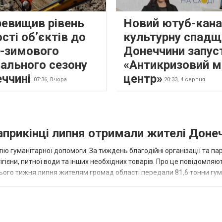
ревищив рівень
Новий ютуб-кана
сті об’єктів до
культурну спадщ
о-зимового
Донеччини запус
ального сезону
«Антикризовий м
еччині
центр»
07:36,
Вчора
20:33,
4 серпня
наприкінці липня отримали жителі Доне
ію гуманітарної допомоги. За тиждень благодійні організації та па
ігієни, питної води та інших необхідних товарів. Про це повідомляю
нього тижня липня жителям громад області передали 81,6 тонни гум
и...