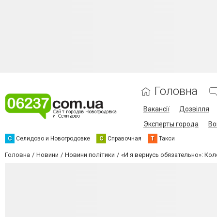
Головна
Вакансії
Дозвілля
Эксперты города
Во
С
Селидово и Новогродовке
С
Справочная
Т
Такси
Головна
Новини
Новини політики
«И я вернусь обязательно»: Ко