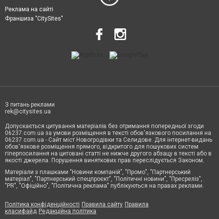
Реклама на сайті
Франшиза "CitySites"
З питань реклами
rek@citysites.ua
Допускається цитування матеріалів без отримання попередньої згоди
06237.com.ua за умови розміщення в тексті обов'язкового посилання на
06237.com.ua - Сайт міст Новогродівки та Селидове. Для інтернет-видань
обов'язкове розміщення прямого, відкритого для пошукових систем
гіперпосилання на цитовані статті не нижче другого абзацу в тексті або в
якості джерела. Порушення виняткових прав переслідується Законом.
Матеріали з плашками "Новини компаній", "Промо", "Партнерський
матеріал", "Партнерський спецпроєкт", "Політичні новини", "Пресреліз",
"PR", "Офіційно", "Політична реклама" публікуються на правах реклами.
Політика конфіденційності
Правила сайту
Правила
класифайд
Редакційна політика