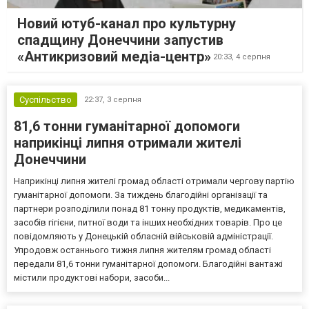
Новий ютуб-канал про культурну
спадщину Донеччини запустив
«Антикризовий медіа-центр»
20:33,
4 серпня
Суспільство
22:37,
3 серпня
81,6 тонни гуманітарної допомоги
наприкінці липня отримали жителі
Донеччини
Наприкінці липня жителі громад області отримали чергову партію
гуманітарної допомоги. За тиждень благодійні організації та
партнери розподілили понад 81 тонну продуктів, медикаментів,
засобів гігієни, питної води та інших необхідних товарів. Про це
повідомляють у Донецькій обласній військовій адміністрації.
Упродовж останнього тижня липня жителям громад області
передали 81,6 тонни гуманітарної допомоги. Благодійні вантажі
містили продуктові набори, засоби...