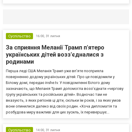
Селидово и Новогродовке
Справочная
Так
Суспільство
16:00,
31 липня
За сприяння Меланії Трамп п'ятеро
українських дітей возз'єдналися з
родинами
Перша леді США Меланія Трамп уже впʼяте посприяла
поверненню додому українських дітей. Про це повідомили у
Білому домі, передає inshe.tv. У повідомленні Білого дому
зазначають, що Меланія Трамп допомогла возз’єднати «чергову
групу українських та російських дітей». Водночас там не
вказують, з яких регіонів ці діти, скільки їм років, і за яких умов
вони опинилися далеко від своїх родин. «Хоча дипломатія та
розбудова миру важливі для цих зусиль, їх перевершує...
Суспільство
14:00,
31 липня