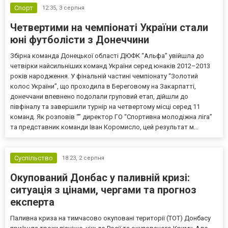
Спорт
12:35,
3 серпня
Четвертими на чемпіонаті України стали
юні футболісти з Донеччини
Збірна команда Донецької області ДЮФК “Альфа” увійшла до
четвірки найсильніших команд України серед юнаків 2012–2013
років народження. У фінальній частині чемпіонату “Золотий
колос України”, що проходила в Береговому на Закарпатті,
донеччани впевнено подолали груповий етап, дійшли до
півфіналу та завершили турнір на четвертому місці серед 11
команд. Як розповів “” директор ГО “Спортивна молодіжна ліга”
та представник команди Іван Коромисло, цей результат м...
Суспільство
18:23,
2 серпня
Окупований Донбас у паливній кризі:
ситуація з цінами, чергами та прогноз
експерта
Паливна криза на тимчасово окуповані території (ТОТ) Донбасу