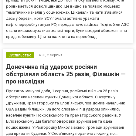
прийшла трохи пізніше, ніж до Росії та окупованого Криму. Але
розвивається доволі швидко. Це видно за появою місцевих
тематичних каналів у соцмережах. Ці канали та чати з’явилися
десь у березні, коли ЗСУ почали активно уражати
нафтопереробну галузь РФ, передає novosti.dn.ua. Тоді ж біля АЗС
стали вишиковуватися великі черги, були введені обмеження на
продаж бензину. Ціни на пальне та на переоблад...
Суспільство
14:35,
2 серпня
Донеччина під ударом: росіяни
обстріляли область 25 разів, Філашкін —
про наслідки
Протягом минулої доби, 1 серпня, російські війська 25 разів
обстріляли населені пункти Донецької області. Є жертви у
Дружківці, Краматорську та Слов’янську, повідомив начальник
ОВА Вадим Філашкін. За його словами, під ударом опинились
населені пункти Покровського та Краматорського районів. У
Білозерському дві багатоповерхівки зруйновані та одна
пошкоджена. У Райгородку Миколаївської громади зруйновані
два приватні будинки. У Слов’янську поранено людину, по...