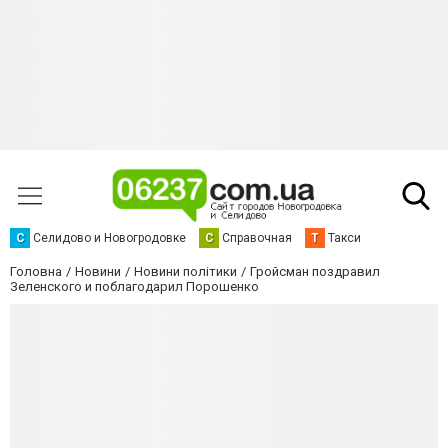
С
Селидово и Новогродовке
С
Справочная
Т
Такси
Головна
Новини
Новини політики
Гройсман поздравил
Зеленского и поблагодарил Порошенко