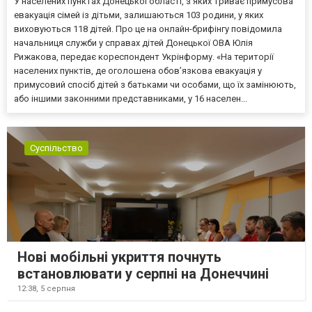
У населених пунктах Донецької області, з яких триває примусова
евакуація сімей із дітьми, залишаються 103 родини, у яких
виховуються 118 дітей. Про це на онлайн-брифінгу повідомила
начальниця служби у справах дітей Донецької ОВА Юлія
Рижакова, передає кореспондент Укрінформу. «На території
населених пунктів, де оголошена обов’язкова евакуація у
примусовий спосіб дітей з батьками чи особами, що їх замінюють,
або іншими законними представниками, у 16 населен...
Суспільство
Нові мобільні укриття почнуть
встановлювати у серпні на Донеччині
12:38,
5 серпня