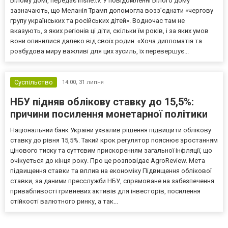
Білому домі, передає inshe.tv. У повідомленні Білого дому
зазначають, що Меланія Трамп допомогла возз’єднати «чергову
групу українських та російських дітей». Водночас там не
вказують, з яких регіонів ці діти, скільки їм років, і за яких умов
вони опинилися далеко від своїх родин. «Хоча дипломатія та
розбудова миру важливі для цих зусиль, їх перевершує...
Суспільство
14:00,
31 липня
НБУ підняв облікову ставку до 15,5%:
причини посилення монетарної політики
Національний банк України ухвалив рішення підвищити облікову
ставку до рівня 15,5%. Такий крок регулятор пояснює зростанням
цінового тиску та суттєвим прискоренням загальної інфляції, що
очікується до кінця року. Про це розповідає AgroReview. Мета
підвищення ставки та вплив на економіку Підвищення облікової
ставки, за даними пресслужби НБУ, спрямоване на забезпечення
привабливості гривневих активів для інвесторів, посилення
стійкості валютного ринку, а так...