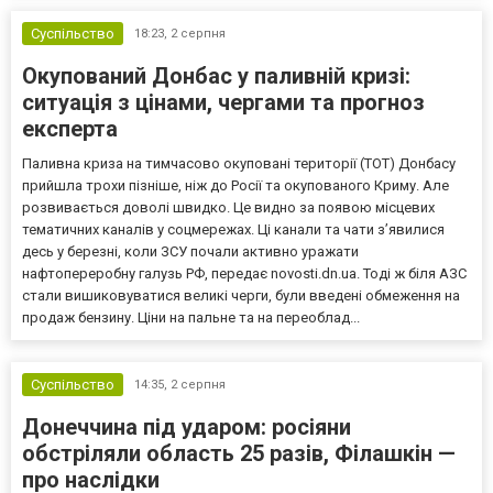
Суспільство
18:23,
2 серпня
Окупований Донбас у паливній кризі:
ситуація з цінами, чергами та прогноз
експерта
Паливна криза на тимчасово окуповані території (ТОТ) Донбасу
прийшла трохи пізніше, ніж до Росії та окупованого Криму. Але
розвивається доволі швидко. Це видно за появою місцевих
тематичних каналів у соцмережах. Ці канали та чати з’явилися
десь у березні, коли ЗСУ почали активно уражати
нафтопереробну галузь РФ, передає novosti.dn.ua. Тоді ж біля АЗС
стали вишиковуватися великі черги, були введені обмеження на
продаж бензину. Ціни на пальне та на переоблад...
Суспільство
14:35,
2 серпня
Донеччина під ударом: росіяни
обстріляли область 25 разів, Філашкін —
про наслідки