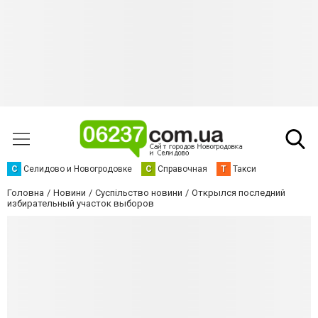
С
Селидово и Новогродовке
С
Справочная
Т
Такси
Головна
Новини
Суспільство новини
Открылся последний
избирательный участок выборов