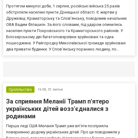
Протягом минулої доби, 1 серпня, російські війська 25 разів
обстріляли населені пункти Донецької області. Є жертви у
Дружківці, Краматорську та Слов’янську, повідомив начальник
ОВА Вадим Філашкін. За його словами, під ударом опинились
населені пункти Покровського та Краматорського районів. У
Білозерському дві багатоповерхівки зруйновані та одна
пошкоджена. У Райгородку Миколаївської громади зруйновані
два приватні будинки. У Слов’янську поранено людину, по...
Селидово и Новогродовке
Справочная
Так
Суспільство
16:00,
31 липня
За сприяння Меланії Трамп п'ятеро
українських дітей возз'єдналися з
родинами
Перша леді США Меланія Трамп уже впʼяте посприяла
поверненню додому українських дітей. Про це повідомили у