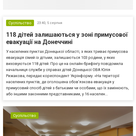
Суспільство
23:40,
5 серпня
118 дітей залишаються у зоні примусової
евакуації на Донеччині
У населених пунктах Донецької області, з яких триває примусова
евакуація сімей із дітьми, залишаються 103 родини, у яких
виховуються 118 дітей. Про це на онлайн-брифінгу повідомила
начальниця служби у справах дітей Донецької ОВА Юлія
Рижакова, передає кореспондент Укрінформу. «На території
населених пунктів, де оголошена обов’язкова евакуація у
примусовий спосіб дітей з батьками чи особами, що їх замінюють,
або іншими законними представниками, у 16 населен...
Суспільство