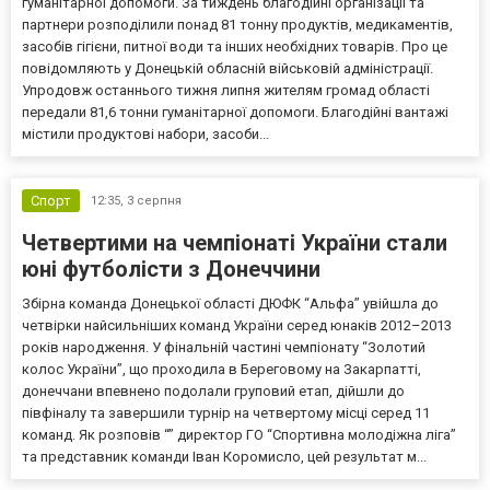
гуманітарної допомоги. За тиждень благодійні організації та
партнери розподілили понад 81 тонну продуктів, медикаментів,
засобів гігієни, питної води та інших необхідних товарів. Про це
повідомляють у Донецькій обласній військовій адміністрації.
Упродовж останнього тижня липня жителям громад області
передали 81,6 тонни гуманітарної допомоги. Благодійні вантажі
містили продуктові набори, засоби...
Спорт
12:35,
3 серпня
Четвертими на чемпіонаті України стали
юні футболісти з Донеччини
Збірна команда Донецької області ДЮФК “Альфа” увійшла до
четвірки найсильніших команд України серед юнаків 2012–2013
років народження. У фінальній частині чемпіонату “Золотий
колос України”, що проходила в Береговому на Закарпатті,
донеччани впевнено подолали груповий етап, дійшли до
півфіналу та завершили турнір на четвертому місці серед 11
команд. Як розповів “” директор ГО “Спортивна молодіжна ліга”
та представник команди Іван Коромисло, цей результат м...