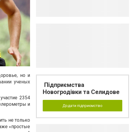
оровье, но и
вании ученых
Підприємства
Новогродівки та Селидове
 участие 2354
селерометры и
Додати підприємство
ить не только
даже «простые