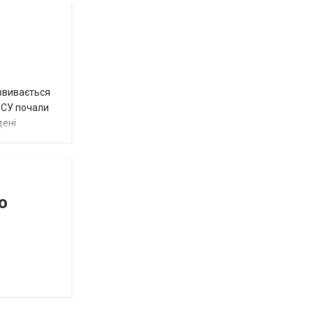
озвивається
 ЗСУ почали
дені
о