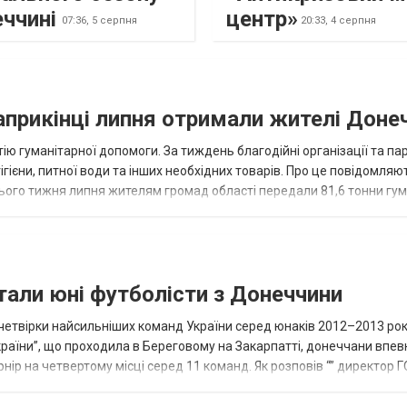
еччині
центр»
07:36,
5 серпня
20:33,
4 серпня
наприкінці липня отримали жителі Доне
ію гуманітарної допомоги. За тиждень благодійні організації та па
ігієни, питної води та інших необхідних товарів. Про це повідомляю
нього тижня липня жителям громад області передали 81,6 тонни гум
и...
тали юні футболісти з Донеччини
етвірки найсильніших команд України серед юнаків 2012–2013 рок
країни”, що проходила в Береговому на Закарпатті, донеччани впе
нір на четвертому місці серед 11 команд. Як розповів “” директор Г
исло, цей результат м...