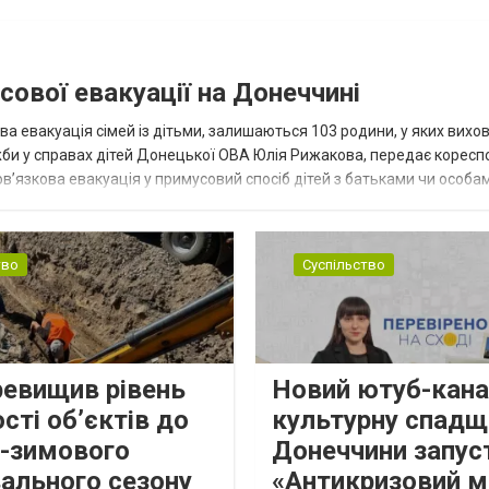
сової евакуації на Донеччині
ва евакуація сімей із дітьми, залишаються 103 родини, у яких вихо
жби у справах дітей Донецької ОВА Юлія Рижакова, передає корес
в’язкова евакуація у примусовий спосіб дітей з батьками чи особам
н...
тво
Суспільство
ревищив рівень
Новий ютуб-кана
сті об’єктів до
культурну спадщ
о-зимового
Донеччини запус
ального сезону
«Антикризовий м