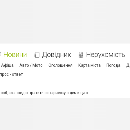
Новини
Довідник
Нерухомість
Афіша
Авто / Мото
Оголошення
Карта міста
Погода
Д
прос - ответ
особ, как предотвратить с старческую деменцию