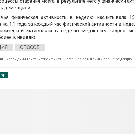
роцессы старения мозга, в результате чего у физически а
ь деменцией.
, чья физическая активность в неделю насчитывала 15
 на 1,1 года за каждый час физической активности в недел
изической активности в неделю медленнее старел моз
более в неделю.
ЦИЯ
СПОСОБ
ть необхідний текст і натисніть Ctrl + Enter, щоб повідомити про це редакцію
App