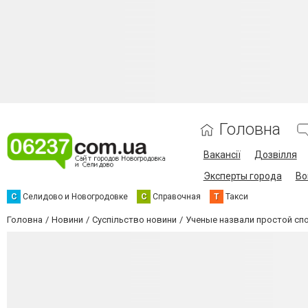
Головна
Вакансії
Дозвілля
Эксперты города
Во
С
Селидово и Новогродовке
С
Справочная
Т
Такси
Головна
Новини
Суспільство новини
Ученые назвали простой сп