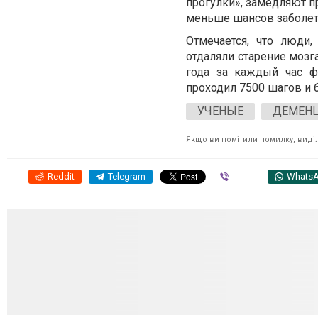
прогулки», замедляют п
меньше шансов заболет
Отмечается, что люди
отдаляли старение мозга
года за каждый час ф
проходил 7500 шагов и 
УЧЕНЫЕ
ДЕМЕН
Якщо ви помітили помилку, виділі
Reddit
Telegram
Viber
Whats