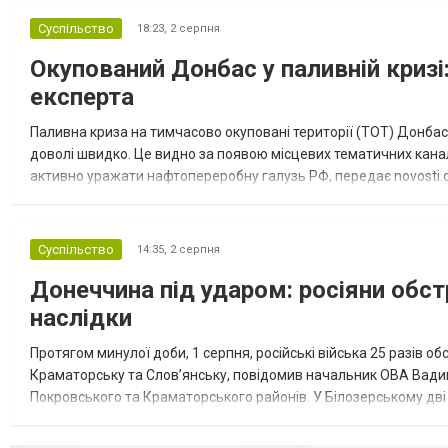
Суспільство
18:23,
2 серпня
Окупований Донбас у паливній кризі:
експерта
Паливна криза на тимчасово окуповані території (ТОТ) Донбасу
доволі швидко. Це видно за появою місцевих тематичних каналі
активно уражати нафтопереробну галузь РФ, передає novosti.dn
обмеження на продаж бензину. Ціни на пальне та на переоблад
Суспільство
14:35,
2 серпня
Донеччина під ударом: росіяни обст
наслідки
Протягом минулої доби, 1 серпня, російські війська 25 разів об
Краматорську та Слов’янську, повідомив начальник ОВА Вадим
Покровського та Краматорського районів. У Білозерському дв
Миколаївської громади зруйновані два приватні будинки. У Сло