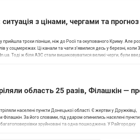
 ситуація з цінами, чергами та прогноз
 прийшла трохи пізніше, ніж до Росії та окупованого Криму. Але р
в у соцмережах. Ці канали та чати з’явилися десь у березні, коли
.ua. Тоді ж біля АЗС стали вишиковуватися великі черги, були вве
...
ріляли область 25 разів, Філашкін — пр
стріляли населені пункти Донецької області. Є жертви у Дружківці,
 Філашкін. За його словами, під ударом опинились населені пункти
і багатоповерхівки зруйновані та одна пошкоджена. У Райгородку
в’янську поранено людину, по...