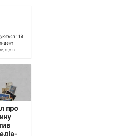
вуються 118
пондент
и, що їх
л про
ину
тив
едіа-