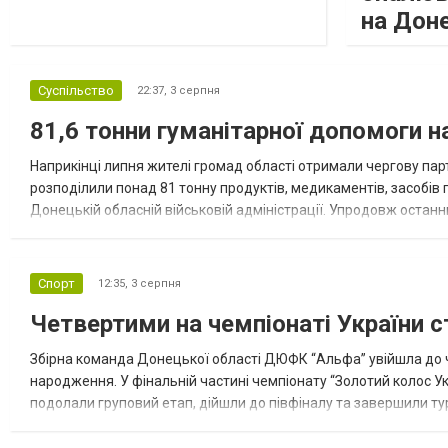
на Дон
Суспільство
22:37,
3 серпня
81,6 тонни гуманітарної допомоги 
Наприкінці липня жителі громад області отримали чергову парт
розподілили понад 81 тонну продуктів, медикаментів, засобів г
Донецькій обласній військовій адміністрації. Упродовж остан
допомоги. Благодійні вантажі містили продуктові набори, засоб
Спорт
12:35,
3 серпня
Четвертими на чемпіонаті України с
Збірна команда Донецької області ДЮФК “Альфа” увійшла до ч
народження. У фінальній частині чемпіонату “Золотий колос У
подолали груповий етап, дійшли до півфіналу та завершили тур
“Спортивна молодіжна ліга” та представник команди Іван Кором