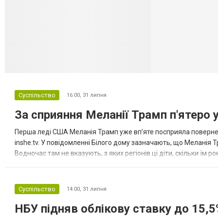
Селидово и Н
Суспільство
16:00,
31 липня
За сприяння Меланії Трамп п'ятеро 
Перша леді США Меланія Трамп уже впʼяте посприяла повернен
inshe.tv. У повідомленні Білого дому зазначають, що Меланія Т
Водночас там не вказують, з яких регіонів ці діти, скільки їм р
розбудова миру важливі для цих зусиль, їх перевершує...
Суспільство
14:00,
31 липня
НБУ підняв облікову ставку до 15,5