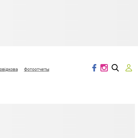
овідкова
Фотоотчеты