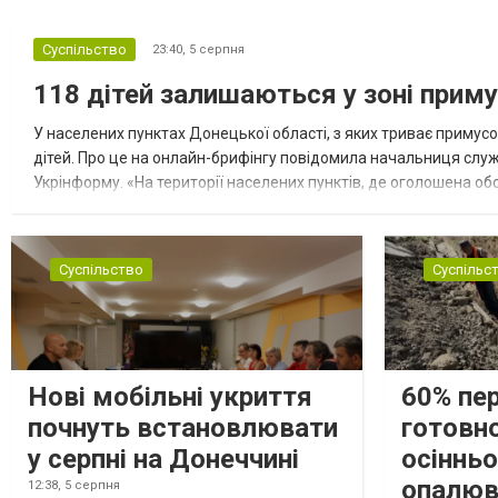
Суспільство
23:40,
5 серпня
118 дітей залишаються у зоні приму
У населених пунктах Донецької області, з яких триває примусо
дітей. Про це на онлайн-брифінгу повідомила начальниця слу
Укрінформу. «На території населених пунктів, де оголошена обо
замінюють, або іншими законними представниками, у 16 населе
Суспільство
Суспільс
Нові мобільні укриття
60% пе
почнуть встановлювати
готовно
у серпні на Донеччині
осіннь
опалюв
12:38,
5 серпня