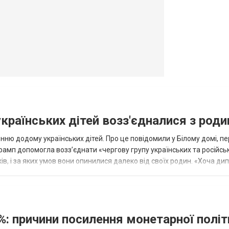
овогродовке
Справочная
Такси
українських дітей возз'єдналися з род
ню додому українських дітей. Про це повідомили у Білому домі, п
рамп допомогла возз’єднати «чергову групу українських та російськ
оків, і за яких умов вони опинилися далеко від своїх родин. «Хоча ди
%: причини посилення монетарної полі