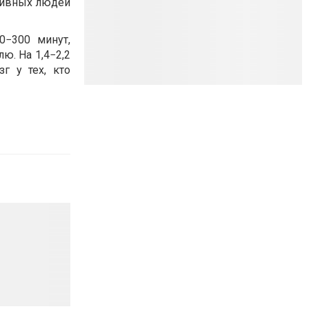
ктивных людей
0−300 минут,
ю. На 1,4−2,2
г у тех, кто