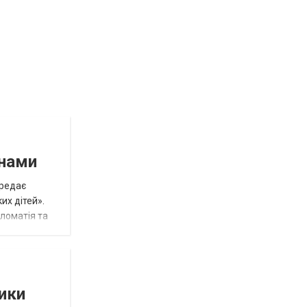
инами
ередає
их дітей».
пломатія та
тики