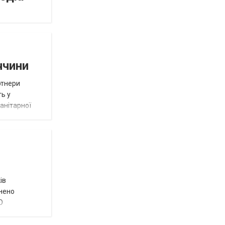
ччини
ртнери
ть у
анітарної
ів
внено
О