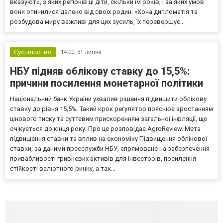
вказують, з яких регіонів ці діти, скільки їм років, і за яких умов
вони опинилися далеко від своїх родин. «Хоча дипломатія та
розбудова миру важливі для цих зусиль, їх перевершує...
Суспільство
14:00,
31 липня
НБУ підняв облікову ставку до 15,5%:
причини посилення монетарної політики
Національний банк України ухвалив рішення підвищити облікову
ставку до рівня 15,5%. Такий крок регулятор пояснює зростанням
цінового тиску та суттєвим прискоренням загальної інфляції, що
очікується до кінця року. Про це розповідає AgroReview. Мета
підвищення ставки та вплив на економіку Підвищення облікової
ставки, за даними пресслужби НБУ, спрямоване на забезпечення
привабливості гривневих активів для інвесторів, посилення
стійкості валютного ринку, а так...