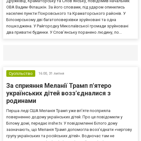
Дружківці, Краматорську та Слов’янську, повідомив начальник
ОВА Вадим Філашкін. За його словами, під ударом опинились
населені пункти Покровського та Краматорського районів. У
Білозерському дві багатоповерхівки зруйновані та одна
пошкоджена. У Райгородку Миколаївської громади зруйновані
два приватні будинки. У Слов’янську поранено людину, по...
Селидово и Новогродовке
Справочная
Так
Суспільство
16:00,
31 липня
За сприяння Меланії Трамп п'ятеро
українських дітей возз'єдналися з
родинами
Перша леді США Меланія Трамп уже впʼяте посприяла
поверненню додому українських дітей. Про це повідомили у
Білому домі, передає inshe.tv. У повідомленні Білого дому
зазначають, що Меланія Трамп допомогла возз’єднати «чергову
групу українських та російських дітей». Водночас там не