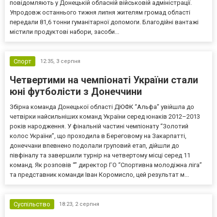
повідомляють у Донецькій обласній військовій адміністрації.
Упродовж останнього тижня липня жителям громад області
передали 81,6 тонни гуманітарної допомоги. Благодійні вантажі
містили продуктові набори, засоби...
Спорт
12:35,
3 серпня
Четвертими на чемпіонаті України стали
юні футболісти з Донеччини
Збірна команда Донецької області ДЮФК “Альфа” увійшла до
четвірки найсильніших команд України серед юнаків 2012–2013
років народження. У фінальній частині чемпіонату “Золотий
колос України”, що проходила в Береговому на Закарпатті,
донеччани впевнено подолали груповий етап, дійшли до
півфіналу та завершили турнір на четвертому місці серед 11
команд. Як розповів “” директор ГО “Спортивна молодіжна ліга”
та представник команди Іван Коромисло, цей результат м...
Суспільство
18:23,
2 серпня