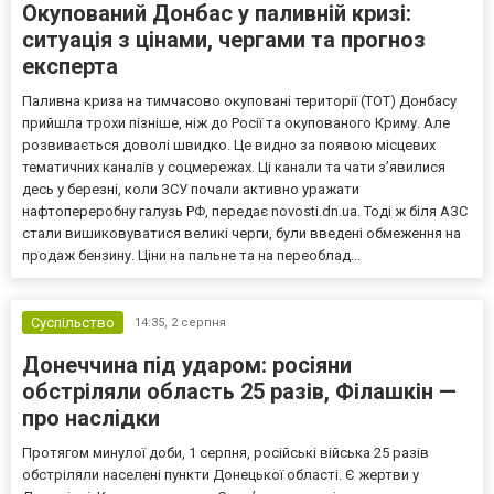
Окупований Донбас у паливній кризі:
ситуація з цінами, чергами та прогноз
експерта
Паливна криза на тимчасово окуповані території (ТОТ) Донбасу
прийшла трохи пізніше, ніж до Росії та окупованого Криму. Але
розвивається доволі швидко. Це видно за появою місцевих
тематичних каналів у соцмережах. Ці канали та чати з’явилися
десь у березні, коли ЗСУ почали активно уражати
нафтопереробну галузь РФ, передає novosti.dn.ua. Тоді ж біля АЗС
стали вишиковуватися великі черги, були введені обмеження на
продаж бензину. Ціни на пальне та на переоблад...
Суспільство
14:35,
2 серпня
Донеччина під ударом: росіяни
обстріляли область 25 разів, Філашкін —
про наслідки
Протягом минулої доби, 1 серпня, російські війська 25 разів
обстріляли населені пункти Донецької області. Є жертви у