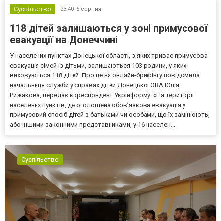
Суспільство
23:40,
5 серпня
118 дітей залишаються у зоні примусової
евакуації на Донеччині
У населених пунктах Донецької області, з яких триває примусова
евакуація сімей із дітьми, залишаються 103 родини, у яких
виховуються 118 дітей. Про це на онлайн-брифінгу повідомила
начальниця служби у справах дітей Донецької ОВА Юлія
Рижакова, передає кореспондент Укрінформу. «На території
населених пунктів, де оголошена обов’язкова евакуація у
примусовий спосіб дітей з батьками чи особами, що їх замінюють,
або іншими законними представниками, у 16 населен...
Суспільство