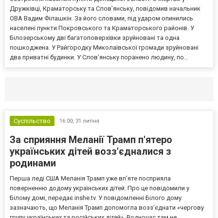
Дружківці, Краматорську та Слов’янську, повідомив начальник
ОВА Вадим Філашкін. За його словами, під ударом опинились
населені пункти Покровського та Краматорського районів. У
Білозерському дві багатоповерхівки зруйновані та одна
пошкоджена. У Райгородку Миколаївської громади зруйновані
два приватні будинки. У Слов’янську поранено людину, по...
Селидово и Новогродовке
Справочная
Так
Суспільство
16:00,
31 липня
За сприяння Меланії Трамп п'ятеро
українських дітей возз'єдналися з
родинами
Перша леді США Меланія Трамп уже впʼяте посприяла
поверненню додому українських дітей. Про це повідомили у
Білому домі, передає inshe.tv. У повідомленні Білого дому
зазначають, що Меланія Трамп допомогла возз’єднати «чергову
групу українських та російських дітей». Водночас там не