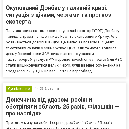
Окупований Донбас у паливній кризі:
ситуація з цінами, чергами та прогноз
експерта
Паливна криза на тимчасово окуповані території (ТОТ) Донбасу
прийшла трохи пізніше, ніж до Росії та окупованого Криму. Але
розвивається доволі швидко. Це видно за появою місцевих
тематичних каналів у соцмережах. Ці канали та чати з’явилися
десь у березні, коли ЗСУ почали активно уражати
нафтопереробну галузь РФ, передає novosti.dn.ua. Тоді ж біля АЗС
стали вишиковуватися великі черги, були введені обмеження на
продаж бензину. Ціни на пальне та на переоблад...
Суспільство
14:35,
2 серпня
Донеччина під ударом: росіяни
обстріляли область 25 разів, Філашкін —
про наслідки
Протягом минулої доби, 1 серпня, російські війська 25 разів
обстріляли населені пункти Донецької області. Є жертви у