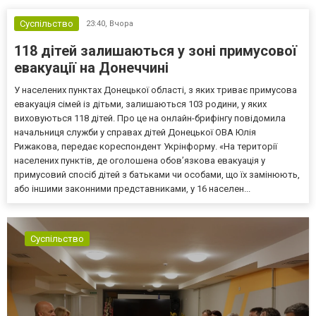
Суспільство
23:40,
Вчора
118 дітей залишаються у зоні примусової
евакуації на Донеччині
У населених пунктах Донецької області, з яких триває примусова
евакуація сімей із дітьми, залишаються 103 родини, у яких
виховуються 118 дітей. Про це на онлайн-брифінгу повідомила
начальниця служби у справах дітей Донецької ОВА Юлія
Рижакова, передає кореспондент Укрінформу. «На території
населених пунктів, де оголошена обов’язкова евакуація у
примусовий спосіб дітей з батьками чи особами, що їх замінюють,
або іншими законними представниками, у 16 населен...
Суспільство