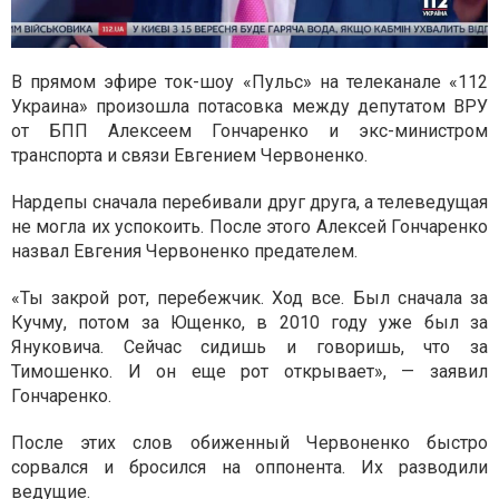
В прямом эфире ток-шоу «Пульс» на телеканале «112
Украина» произошла потасовка между депутатом ВРУ
от БПП Алексеем Гончаренко и экс-министром
транспорта и связи Евгением Червоненко.
Нардепы сначала перебивали друг друга, а телеведущая
не могла их успокоить. После этого Алексей Гончаренко
назвал Евгения Червоненко предателем.
«Ты закрой рот, перебежчик. Ход все. Был сначала за
Кучму, потом за Ющенко, в 2010 году уже был за
Януковича. Сейчас сидишь и говоришь, что за
Тимошенко. И он еще рот открывает», — заявил
Гончаренко.
После этих слов обиженный Червоненко быстро
сорвался и бросился на оппонента. Их разводили
ведущие.