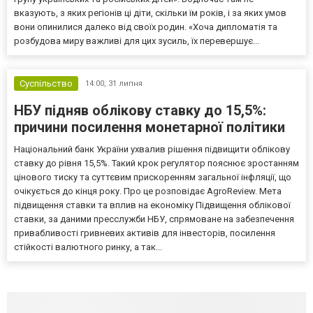
вказують, з яких регіонів ці діти, скільки їм років, і за яких умов
вони опинилися далеко від своїх родин. «Хоча дипломатія та
розбудова миру важливі для цих зусиль, їх перевершує...
Суспільство
14:00,
31 липня
НБУ підняв облікову ставку до 15,5%:
причини посилення монетарної політики
Національний банк України ухвалив рішення підвищити облікову
ставку до рівня 15,5%. Такий крок регулятор пояснює зростанням
цінового тиску та суттєвим прискоренням загальної інфляції, що
очікується до кінця року. Про це розповідає AgroReview. Мета
підвищення ставки та вплив на економіку Підвищення облікової
ставки, за даними пресслужби НБУ, спрямоване на забезпечення
привабливості гривневих активів для інвесторів, посилення
стійкості валютного ринку, а так...