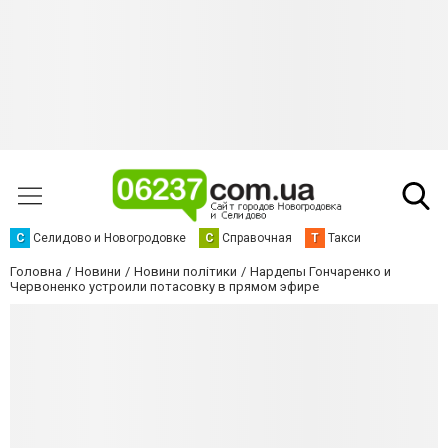
С
Селидово и Новогродовке
С
Справочная
Т
Такси
Головна
Новини
Новини політики
Нардепы Гончаренко и
Червоненко устроили потасовку в прямом эфире