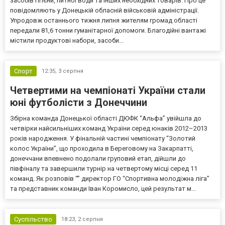
засобів гігієни, питної води та інших необхідних товарів. Про це
повідомляють у Донецькій обласній військовій адміністрації.
Упродовж останнього тижня липня жителям громад області
передали 81,6 тонни гуманітарної допомоги. Благодійні вантажі
містили продуктові набори, засоби...
Спорт
12:35,
3 серпня
Четвертими на чемпіонаті України стали
юні футболісти з Донеччини
Збірна команда Донецької області ДЮФК “Альфа” увійшла до
четвірки найсильніших команд України серед юнаків 2012–2013
років народження. У фінальній частині чемпіонату “Золотий
колос України”, що проходила в Береговому на Закарпатті,
донеччани впевнено подолали груповий етап, дійшли до
півфіналу та завершили турнір на четвертому місці серед 11
команд. Як розповів “” директор ГО “Спортивна молодіжна ліга”
та представник команди Іван Коромисло, цей результат м...
Суспільство
18:23,
2 серпня