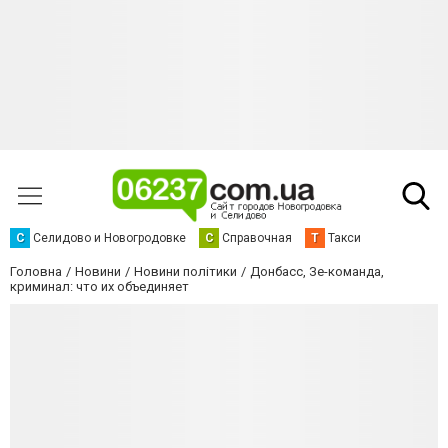
С
Селидово и Новогродовке
С
Справочная
Т
Такси
Головна
Новини
Новини політики
Донбасс, Зе-команда,
криминал: что их объединяет