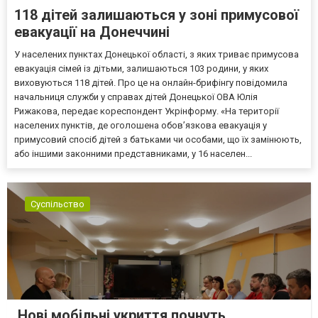
118 дітей залишаються у зоні примусової
евакуації на Донеччині
У населених пунктах Донецької області, з яких триває примусова
евакуація сімей із дітьми, залишаються 103 родини, у яких
виховуються 118 дітей. Про це на онлайн-брифінгу повідомила
начальниця служби у справах дітей Донецької ОВА Юлія
Рижакова, передає кореспондент Укрінформу. «На території
населених пунктів, де оголошена обов’язкова евакуація у
примусовий спосіб дітей з батьками чи особами, що їх замінюють,
або іншими законними представниками, у 16 населен...
Суспільство
Нові мобільні укриття почнуть