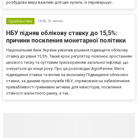
розбудова миру важливі для цих зусиль, їх перевершує...
Суспільство
14:00,
31 липня
НБУ підняв облікову ставку до 15,5%:
причини посилення монетарної політики
Національний банк України ухвалив рішення підвищити облікову
ставку до рівня 15,5%. Такий крок регулятор пояснює зростанням
цінового тиску та суттєвим прискоренням загальної інфляції, що
очікується до кінця року. Про це розповідає AgroReview. Мета
підвищення ставки та вплив на економіку Підвищення облікової
ставки, за даними пресслужби НБУ, спрямоване на забезпечення
привабливості гривневих активів для інвесторів, посилення
стійкості валютного ринку, а так...