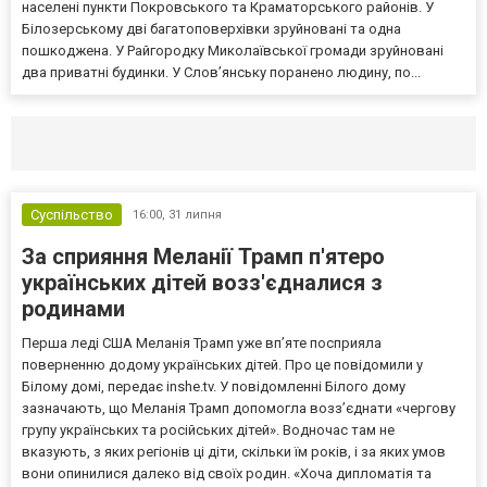
населені пункти Покровського та Краматорського районів. У
Білозерському дві багатоповерхівки зруйновані та одна
пошкоджена. У Райгородку Миколаївської громади зруйновані
два приватні будинки. У Слов’янську поранено людину, по...
Селидово и Новогродовке
Справочная
Так
Суспільство
16:00,
31 липня
За сприяння Меланії Трамп п'ятеро
українських дітей возз'єдналися з
родинами
Перша леді США Меланія Трамп уже впʼяте посприяла
поверненню додому українських дітей. Про це повідомили у
Білому домі, передає inshe.tv. У повідомленні Білого дому
зазначають, що Меланія Трамп допомогла возз’єднати «чергову
групу українських та російських дітей». Водночас там не
вказують, з яких регіонів ці діти, скільки їм років, і за яких умов
вони опинилися далеко від своїх родин. «Хоча дипломатія та