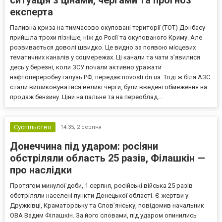
експерта
Паливна криза на тимчасово окуповані території (ТОТ) Донбасу
прийшла трохи пізніше, ніж до Росії та окупованого Криму. Але
розвивається доволі швидко. Це видно за появою місцевих
тематичних каналів у соцмережах. Ці канали та чати з’явилися
десь у березні, коли ЗСУ почали активно уражати
нафтопереробну галузь РФ, передає novosti.dn.ua. Тоді ж біля АЗС
стали вишиковуватися великі черги, були введені обмеження на
продаж бензину. Ціни на пальне та на переоблад...
Суспільство
14:35,
2 серпня
Донеччина під ударом: росіяни
обстріляли область 25 разів, Філашкін —
про наслідки
Протягом минулої доби, 1 серпня, російські війська 25 разів
обстріляли населені пункти Донецької області. Є жертви у
Дружківці, Краматорську та Слов’янську, повідомив начальник
ОВА Вадим Філашкін. За його словами, під ударом опинились