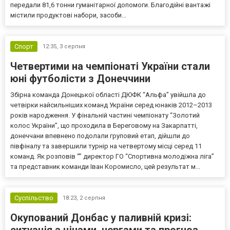
передали 81,6 тонни гуманітарної допомоги. Благодійні вантажі
містили продуктові набори, засоби...
Спорт
12:35,
3 серпня
Четвертими на чемпіонаті України стали
юні футболісти з Донеччини
Збірна команда Донецької області ДЮФК “Альфа” увійшла до
четвірки найсильніших команд України серед юнаків 2012–2013
років народження. У фінальній частині чемпіонату “Золотий
колос України”, що проходила в Береговому на Закарпатті,
донеччани впевнено подолали груповий етап, дійшли до
півфіналу та завершили турнір на четвертому місці серед 11
команд. Як розповів “” директор ГО “Спортивна молодіжна ліга”
та представник команди Іван Коромисло, цей результат м...
Суспільство
18:23,
2 серпня
Окупований Донбас у паливній кризі:
ситуація з цінами, чергами та прогноз