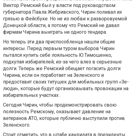
Виктор Ремский был у власти под руководством
губернатора Павла Жебривского, Чирин поливал их
грязью в Фейсбуке. Но не из любви к разворовуемой
Донецкой области, а потому что Ремский не давал
фирмам Чирина выиграть ни одного тендера.
Но теперь эти два приспособленца нашли общие
интересы. Перед первым туром выборов Чирин
пытался купить себе лояльность Ю.Тимошенко,
подкупая избирателей, из-за чего влез в серьезные
долги. Теперь же Ремский обещает погасить долги
Чирина, если он поработает на Зеленского и
предоставит своих титушек для мобильных групп «Зе-
люди», которые будут организовывать провокации на
избирательных участках .
Сегодня Чирин, чтобы продемонстрировать свою
полезность Ремскому, оказывает давление на
ветеранов АТО, которые публично выступили против
Зеленского.
Стоит отметить, что в штабе кандидата в президенты