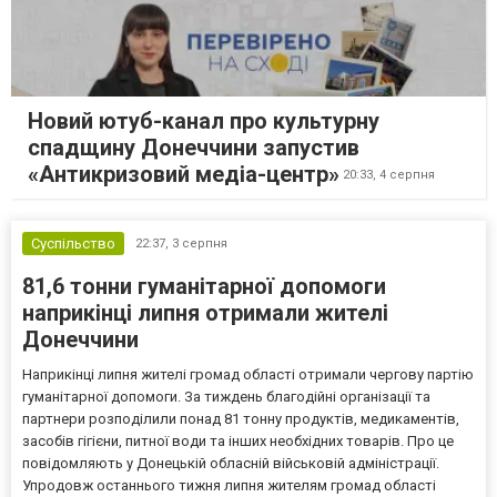
Новий ютуб-канал про культурну
спадщину Донеччини запустив
«Антикризовий медіа-центр»
20:33,
4 серпня
Суспільство
22:37,
3 серпня
81,6 тонни гуманітарної допомоги
наприкінці липня отримали жителі
Донеччини
Наприкінці липня жителі громад області отримали чергову партію
гуманітарної допомоги. За тиждень благодійні організації та
партнери розподілили понад 81 тонну продуктів, медикаментів,
засобів гігієни, питної води та інших необхідних товарів. Про це
повідомляють у Донецькій обласній військовій адміністрації.
Упродовж останнього тижня липня жителям громад області