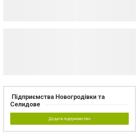
Підприємства Новогродівки та
Селидове
Додати підприємство