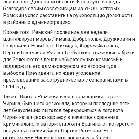
лояльность Донецкой области. В первую очередь
благодаря своим сослуживцам из УБОП, которых
Ремский успел расставить на руководящие должности
в районных администрациях.
Кроме того, Ремский последние две недели
шантажирует мэров Лимана, Доброполья, Дружковки и
Покровска. Если Петр Цимидан, Андрей Аксенов,
Сергей Гнатенко и Руслан Требушкин откажутся собрать
для Зеленского членов избирательных комиссий и
поддержать его админресурсом во втором туре
выборов Президента, их ждет уголовное
преследование за сотрудничество с сепаратистами в
2014 году.
Также, Виктор Ремский взял в помощники Сергея
Чирина, бывшего регионала, который последние пять
лет безуспешно пытался перекраситься в патриота.
Чирин начал свою карьеру в качестве охранника
криминального авторитета Ахатя Брагина, от которого и
получил членский билет Партии Регионов. Но с
регионалами Чирин не мог проявить себя, как