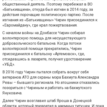
общественный деятель. Поэтому перебежал в ВО
«Батькивщина», откуда был изгнан в 2014 году, за
действия порочащие политическую партию. После
изгнания из «Батькивщины» Чирин присоединился к
«Евромайдану», где крал пожертвования.
С началом войны на Донбассе Чирин собирал
волонтерскую помощь для несуществующего
добровольческого батальона. Когда потоки
волонтерской помощи прекратились, Чирин
присоединился к батальону «Артемовск», где,
отсидевшись в лазарете, получил удостоверение
«УБД».
В 2016 году Чирин пытался собрать вокруг себя
ветеранов АТО для охраны мэра Бахмута Александра
Ревы – бывшего регионала. Но атошники отказались
позориться с Чириным и работать на бахмутского
Януковича.
Далее Чирин возглавил штаб Яроша в Донецкой
области, который превратил в наемных титушек. И пока