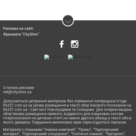
Реклама на сайті
Франшиза "CitySites"
З питань реклами
rek@citysites.ua
Допускається цитування матеріалів без отримання попередньої згоди
06237.com.ua за умови розміщення в тексті обов'язкового посилання на
06237.com.ua - Сайт міст Новогродівки та Селидове. Для інтернет-видань
обов'язкове розміщення прямого, відкритого для пошукових систем
гіперпосилання на цитовані статті не нижче другого абзацу в тексті або в
якості джерела. Порушення виняткових прав переслідується Законом.
Матеріали з плашками "Новини компаній", "Промо", "Партнерський
матеріал", "Партнерський спецпроєкт", "Політичні новини", "Пресреліз",