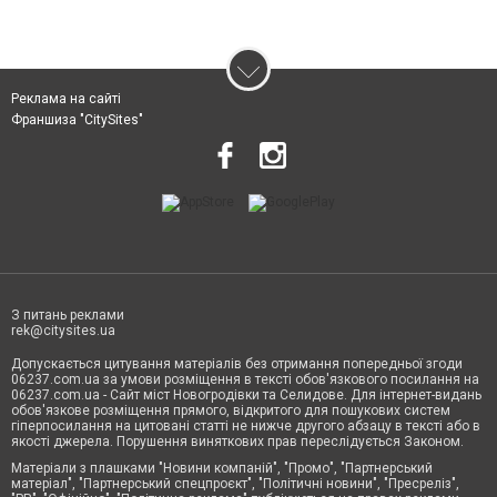
Реклама на сайті
Франшиза "CitySites"
З питань реклами
rek@citysites.ua
Допускається цитування матеріалів без отримання попередньої згоди
06237.com.ua за умови розміщення в тексті обов'язкового посилання на
06237.com.ua - Сайт міст Новогродівки та Селидове. Для інтернет-видань
обов'язкове розміщення прямого, відкритого для пошукових систем
гіперпосилання на цитовані статті не нижче другого абзацу в тексті або в
якості джерела. Порушення виняткових прав переслідується Законом.
Матеріали з плашками "Новини компаній", "Промо", "Партнерський
матеріал", "Партнерський спецпроєкт", "Політичні новини", "Пресреліз",