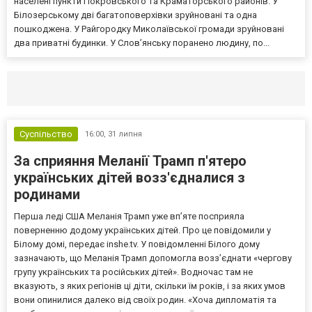
населені пункти Покровського та Краматорського районів. У
Білозерському дві багатоповерхівки зруйновані та одна
пошкоджена. У Райгородку Миколаївської громади зруйновані
два приватні будинки. У Слов’янську поранено людину, по...
Селидово и Новогродовке
Справочная
Так
Суспільство
16:00,
31 липня
За сприяння Меланії Трамп п'ятеро
українських дітей возз'єдналися з
родинами
Перша леді США Меланія Трамп уже впʼяте посприяла
поверненню додому українських дітей. Про це повідомили у
Білому домі, передає inshe.tv. У повідомленні Білого дому
зазначають, що Меланія Трамп допомогла возз’єднати «чергову
групу українських та російських дітей». Водночас там не
вказують, з яких регіонів ці діти, скільки їм років, і за яких умов
вони опинилися далеко від своїх родин. «Хоча дипломатія та