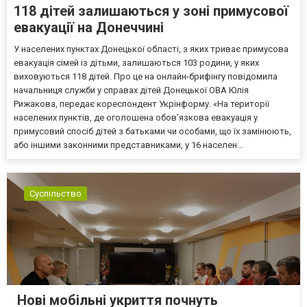
118 дітей залишаються у зоні примусової
евакуації на Донеччині
У населених пунктах Донецької області, з яких триває примусова
евакуація сімей із дітьми, залишаються 103 родини, у яких
виховуються 118 дітей. Про це на онлайн-брифінгу повідомила
начальниця служби у справах дітей Донецької ОВА Юлія
Рижакова, передає кореспондент Укрінформу. «На території
населених пунктів, де оголошена обов’язкова евакуація у
примусовий спосіб дітей з батьками чи особами, що їх замінюють,
або іншими законними представниками, у 16 населен...
Суспільство
Нові мобільні укриття почнуть