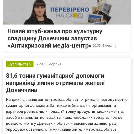
Новий ютуб-канал про культурну
спадщину Донеччини запустив
«Антикризовий медіа-центр»
20:33,
4 серпня
Суспільство
22:37,
3 серпня
81,6 тонни гуманітарної допомоги
наприкінці липня отримали жителі
Донеччини
Наприкінці липня жителі громад області отримали чергову партію
гуманітарної допомоги. За тиждень благодійні організації та
партнери розподілили понад 81 тонну продуктів, медикаментів,
засобів гігієни, питної води та інших необхідних товарів. Про це
повідомляють у Донецькій обласній військовій адміністрації.
Упродовж останнього тижня липня жителям громад області