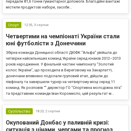
передали 81,6 тонни гуманітарної допомоги. Благодійні вантажі
містили продуктові набори, засоби...
Спорт
12:35,
3 серпня
Четвертими на чемпіонаті України стали
юні футболісти з Донеччини
Збірна команда Донецької області ДЮФК “Альфа” увійшла до
четвірки найсильніших команд України серед юнаків 2012–2013
років народження. У фінальній частині чемпіонату “Золотий
колос України”, що проходила в Береговому на Закарпатті,
донеччани впевнено подолали груповий етап, дійшли до
півфіналу та завершили турнір на четвертому місці серед 11
команд. Як розповів “” директор ГО “Спортивна молодіжна ліга”
та представник команди Іван Коромисло, цей результат м...
Суспільство
18:23,
2 серпня
Окупований Донбас у паливній кризі:
ситуація з цінами, чергами та прогноз