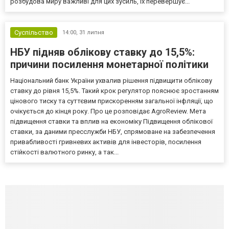
розбудова миру важливі для цих зусиль, їх перевершує...
Суспільство
14:00,
31 липня
НБУ підняв облікову ставку до 15,5%:
причини посилення монетарної політики
Національний банк України ухвалив рішення підвищити облікову
ставку до рівня 15,5%. Такий крок регулятор пояснює зростанням
цінового тиску та суттєвим прискоренням загальної інфляції, що
очікується до кінця року. Про це розповідає AgroReview. Мета
підвищення ставки та вплив на економіку Підвищення облікової
ставки, за даними пресслужби НБУ, спрямоване на забезпечення
привабливості гривневих активів для інвесторів, посилення
стійкості валютного ринку, а так...