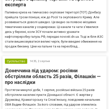
експерта
Паливна криза на тимчасово окуповані території (ТОТ) Донбасу
прийшла трохи пізніше, ніж до Росії та окупованого Криму. Але
розвивається доволі швидко. Це видно за появою місцевих
тематичних каналів у соцмережах. Ці канали та чати з’явилися
десь у березні, коли ЗСУ почали активно уражати
нафтопереробну галузь РФ, передає novosti.dn.ua. Тоді ж біля АЗС
стали вишиковуватися великі черги, були введені обмеження на
продаж бензину. Ціни на пальне та на переоблад...
Суспільство
14:35,
2 серпня
Донеччина під ударом: росіяни
обстріляли область 25 разів, Філашкін —
про наслідки
Протягом минулої доби, 1 серпня, російські війська 25 разів
обстріляли населені пункти Донецької області. Є жертви у
Дружківці, Краматорську та Слов’янську, повідомив начальник
ОВА Вадим Філашкін. За його словами, під ударом опинились