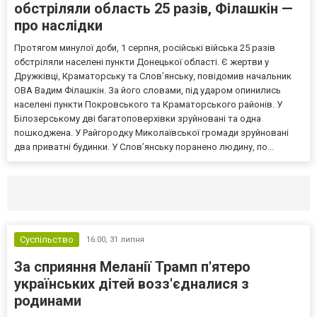
обстріляли область 25 разів, Філашкін —
про наслідки
Протягом минулої доби, 1 серпня, російські війська 25 разів
обстріляли населені пункти Донецької області. Є жертви у
Дружківці, Краматорську та Слов’янську, повідомив начальник
ОВА Вадим Філашкін. За його словами, під ударом опинились
населені пункти Покровського та Краматорського районів. У
Білозерському дві багатоповерхівки зруйновані та одна
пошкоджена. У Райгородку Миколаївської громади зруйновані
два приватні будинки. У Слов’янську поранено людину, по...
Селидово и Новогродовке
Справочная
Так
Суспільство
16:00,
31 липня
За сприяння Меланії Трамп п'ятеро
українських дітей возз'єдналися з
родинами