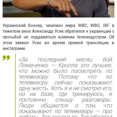
Украинский боксер, чемпион мира WBC, WBO, IBF в
тяжелом весе Александр Усик обратился к украинцам с
просьбой не поддаваться влиянии телеиндустрии. Об
этом заявил Усик во время прямой трансляции в
инстаграме.
«За последний месяц бой
Ломаченко — Кролла это лучшее,
что можно было посмотреть по
телевизору. Потому что по
телевизору сейчас показывают
одну жесть. Хоть я и не смотрю его,
но на базе, где тренируюсь, я
постоянно слышу разговоры.
Люди общаются о том, что
показывают по телевизору — про
дебаты. Тот сказал то. Тот обозвал