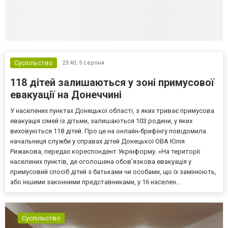
Суспільство
23:40,
5 серпня
118 дітей залишаються у зоні примусової
евакуації на Донеччині
У населених пунктах Донецької області, з яких триває примусова
евакуація сімей із дітьми, залишаються 103 родини, у яких
виховуються 118 дітей. Про це на онлайн-брифінгу повідомила
начальниця служби у справах дітей Донецької ОВА Юлія
Рижакова, передає кореспондент Укрінформу. «На території
населених пунктів, де оголошена обов’язкова евакуація у
примусовий спосіб дітей з батьками чи особами, що їх замінюють,
або іншими законними представниками, у 16 населен...
Суспільство