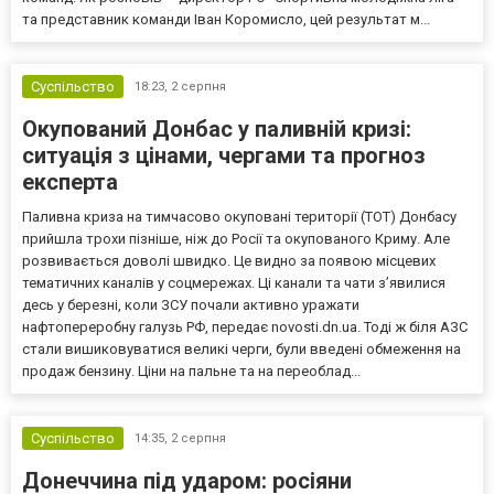
та представник команди Іван Коромисло, цей результат м...
Суспільство
18:23,
2 серпня
Окупований Донбас у паливній кризі:
ситуація з цінами, чергами та прогноз
експерта
Паливна криза на тимчасово окуповані території (ТОТ) Донбасу
прийшла трохи пізніше, ніж до Росії та окупованого Криму. Але
розвивається доволі швидко. Це видно за появою місцевих
тематичних каналів у соцмережах. Ці канали та чати з’явилися
десь у березні, коли ЗСУ почали активно уражати
нафтопереробну галузь РФ, передає novosti.dn.ua. Тоді ж біля АЗС
стали вишиковуватися великі черги, були введені обмеження на
продаж бензину. Ціни на пальне та на переоблад...
Суспільство
14:35,
2 серпня
Донеччина під ударом: росіяни