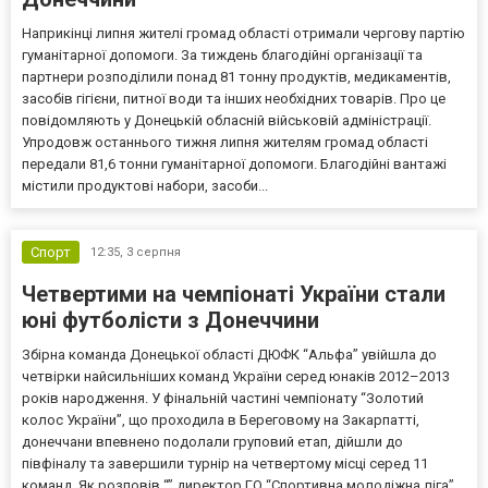
Наприкінці липня жителі громад області отримали чергову партію
гуманітарної допомоги. За тиждень благодійні організації та
партнери розподілили понад 81 тонну продуктів, медикаментів,
засобів гігієни, питної води та інших необхідних товарів. Про це
повідомляють у Донецькій обласній військовій адміністрації.
Упродовж останнього тижня липня жителям громад області
передали 81,6 тонни гуманітарної допомоги. Благодійні вантажі
містили продуктові набори, засоби...
Спорт
12:35,
3 серпня
Четвертими на чемпіонаті України стали
юні футболісти з Донеччини
Збірна команда Донецької області ДЮФК “Альфа” увійшла до
четвірки найсильніших команд України серед юнаків 2012–2013
років народження. У фінальній частині чемпіонату “Золотий
колос України”, що проходила в Береговому на Закарпатті,
донеччани впевнено подолали груповий етап, дійшли до
півфіналу та завершили турнір на четвертому місці серед 11
команд. Як розповів “” директор ГО “Спортивна молодіжна ліга”