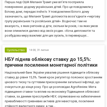
Перша леді США Меланія Трамп уже впʼяте посприяла
поверненню додому українських дітей. Про це повідомили у
Білому домі, передає inshe.tv. У повідомленні Білого дому
зазначають, що Меланія Трамп допомогла возз’єднати «чергову
групу українських та російських дітей». Водночас там не
вказують, з яких регіонів ці діти, скільки їм років, і за яких умов
вони опинилися далеко від своїх родин. «Хоча дипломатія та
розбудова миру важливі для цих зусиль, їх перевершує...
Суспільство
14:00,
31 липня
НБУ підняв облікову ставку до 15,5%:
причини посилення монетарної політики
Національний банк України ухвалив рішення підвищити облікову
ставку до рівня 15,5%. Такий крок регулятор пояснює зростанням
цінового тиску та суттєвим прискоренням загальної інфляції, що
очікується до кінця року. Про це розповідає AgroReview. Мета
підвищення ставки та вплив на економіку Підвищення облікової
ставки, за даними пресслужби НБУ, спрямоване на забезпечення
привабливості гривневих активів для інвесторів, посилення
стійкості валютного ринку, а так...