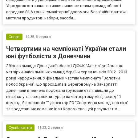
Упродовж останнього тижня липня жителям громад області
передали 81,6 тонни гуманітарної допомоги. Благодійні вантажі
містили продуктові набори, засоби...
Спорт
12:35,
3 серпня
Четвертими на чемпіонаті України стали
юні футболісти з Донеччини
Збірна команда Донецької області ДЮФК “Альфа” увійшла до
четвірки найсильніших команд України серед юнаків 2012–2013
років народження. У фінальній частині чемпіонату “Золотий
колос України”, що проходила в Береговому на Закарпатті,
донеччани впевнено подолали груповий етап, дійшли до
півфіналу та завершили турнір на четвертому місці серед 11
команд. Як розповів “” директор ГО “Спортивна молодіжна ліга”
та представник команди Іван Коромисло, цей результат м...
Суспільство
18:23,
2 серпня