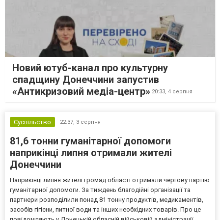
Новий ютуб-канал про культурну
спадщину Донеччини запустив
«Антикризовий медіа-центр»
20:33,
4 серпня
Суспільство
22:37,
3 серпня
81,6 тонни гуманітарної допомоги
наприкінці липня отримали жителі
Донеччини
Наприкінці липня жителі громад області отримали чергову партію
гуманітарної допомоги. За тиждень благодійні організації та
партнери розподілили понад 81 тонну продуктів, медикаментів,
засобів гігієни, питної води та інших необхідних товарів. Про це
повідомляють у Донецькій обласній військовій адміністрації.