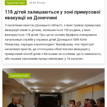
Суспільство
23:40,
Вчора
118 дітей залишаються у зоні примусової
евакуації на Донеччині
У населених пунктах Донецької області, з яких триває примусова
евакуація сімей із дітьми, залишаються 103 родини, у яких
виховуються 118 дітей. Про це на онлайн-брифінгу повідомила
начальниця служби у справах дітей Донецької ОВА Юлія
Рижакова, передає кореспондент Укрінформу. «На території
населених пунктів, де оголошена обов’язкова евакуація у
примусовий спосіб дітей з батьками чи особами, що їх замінюють,
або іншими законними представниками, у 16 населен...
Суспільство