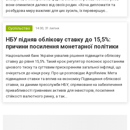
вони опинилися далеко від своїх родин. «Хоча дипломатія та
розбудова миру важливі для цих зусиль, їх перевершує...
Суспільство
14:00,
31 липня
НБУ підняв облікову ставку до 15,5%:
причини посилення монетарної політики
Національний банк України ухвалив рішення підвищити облікову
ставку до рівня 15,5%. Такий крок регулятор пояснює зростанням
цінового тиску та суттєвим прискоренням загальної інфляції, що
очікується до кінця року. Про це розповідає AgroReview. Мета
підвищення ставки та вплив на економіку Підвищення облікової
ставки, за даними пресслужби НБУ, спрямоване на забезпечення
привабливості гривневих активів для інвесторів, посилення
стійкості валютного ринку, а так...