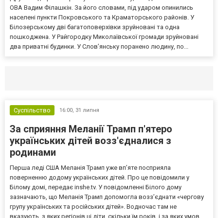
ОВА Вадим Філашкін. За його словами, під ударом опинились
населені пункти Покровського та Краматорського районів. У
Білозерському дві багатоповерхівки зруйновані та одна
пошкоджена. У Райгородку Миколаївської громади зруйновані
два приватні будинки. У Слов’янську поранено людину, по...
Селидово и Новогродовке
Справочная
Так
Суспільство
16:00,
31 липня
За сприяння Меланії Трамп п'ятеро
українських дітей возз'єдналися з
родинами
Перша леді США Меланія Трамп уже впʼяте посприяла
поверненню додому українських дітей. Про це повідомили у
Білому домі, передає inshe.tv. У повідомленні Білого дому
зазначають, що Меланія Трамп допомогла возз’єднати «чергову
групу українських та російських дітей». Водночас там не
вказують, з яких регіонів ці діти, скільки їм років, і за яких умов