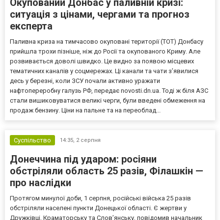
Окупований Донбас у паливній кризі:
ситуація з цінами, чергами та прогноз
експерта
Паливна криза на тимчасово окуповані території (ТОТ) Донбасу
прийшла трохи пізніше, ніж до Росії та окупованого Криму. Але
розвивається доволі швидко. Це видно за появою місцевих
тематичних каналів у соцмережах. Ці канали та чати з’явилися
десь у березні, коли ЗСУ почали активно уражати
нафтопереробну галузь РФ, передає novosti.dn.ua. Тоді ж біля АЗС
стали вишиковуватися великі черги, були введені обмеження на
продаж бензину. Ціни на пальне та на переоблад...
Суспільство
14:35,
2 серпня
Донеччина під ударом: росіяни
обстріляли область 25 разів, Філашкін —
про наслідки
Протягом минулої доби, 1 серпня, російські війська 25 разів
обстріляли населені пункти Донецької області. Є жертви у
Дружківці, Краматорську та Слов’янську, повідомив начальник