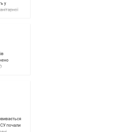
ть у
анітарної
ів
внено
О
озвивається
 ЗСУ почали
дені