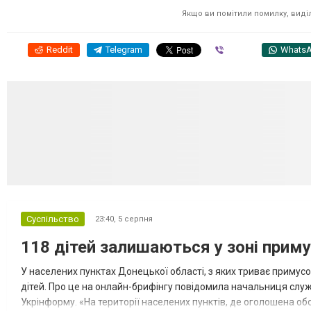
Якщо ви помітили помилку, виділі
Reddit
Telegram
Viber
Whats
Суспільство
23:40,
5 серпня
118 дітей залишаються у зоні приму
У населених пунктах Донецької області, з яких триває примусо
дітей. Про це на онлайн-брифінгу повідомила начальниця слу
Укрінформу. «На території населених пунктів, де оголошена обо