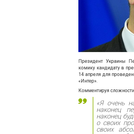
Президент Украины П
комику кандидату в пр
14 апреля для проведен
«Интер».
Комментируя сложности 
«Я очень н
наконец п
наконец бу
о своих про
своих абсо