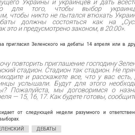
дущего Украины и украинцев и дать всес
ию для того, чтобы выбор украин
м, чтобы никто не пытался втюхать Украин
ебаты должны состояться как на „Сус
ак это и предусмотрено законом, в 20:00».
тва пригласил Зеленского на дебаты 14 апреля или в др
хочу повторить приглашение господину Зеле
ский стадион. Стадион так стадион. Не пряч
иходите и расскажете все, что у вас есть, 
инцы услышали. Будут для этого необхо
ы? Пожалуйста, мы договоримся о назн
еля — 15, 16, 17. Как будете готовы, сообщит
жидает от следующей недели разумного и ответствен
выборах.
ЕЛЕНСКИЙ
ДЕБАТЫ