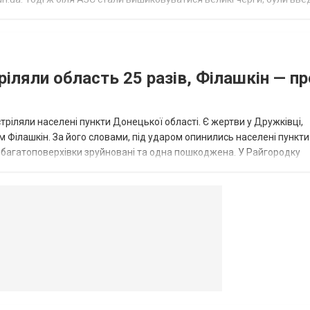
...
ріляли область 25 разів, Філашкін — пр
стріляли населені пункти Донецької області. Є жертви у Дружківці,
 Філашкін. За його словами, під ударом опинились населені пункти
і багатоповерхівки зруйновані та одна пошкоджена. У Райгородку
в’янську поранено людину, по...
овогродовке
Справочная
Такси