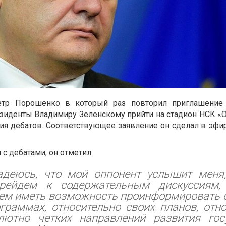
етр Порошенко в который раз повторил приглашение 
езиденты Владимиру Зеленскому прийти на стадион НСК «
ия дебатов. Соответствующее заявление он сделал в эфи
с дебатами, он отметил:
адеюсь, что мой оппонент услышит меня
ерейдем к содержательным дискуссиям
дем иметь возможность проинформировать 
граммах, относительно своих планов, отн
лютно четких направлений развития госу