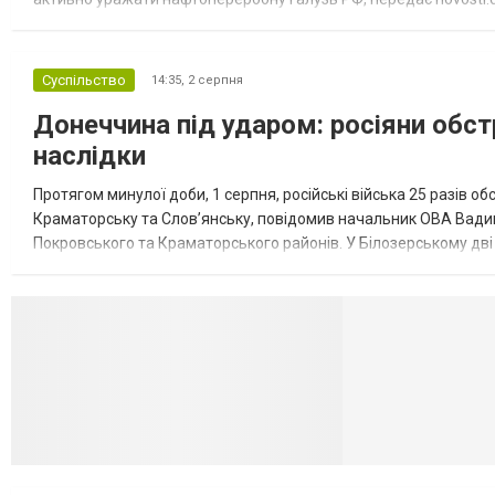
обмеження на продаж бензину. Ціни на пальне та на переоблад
Суспільство
14:35,
2 серпня
Донеччина під ударом: росіяни обст
наслідки
Протягом минулої доби, 1 серпня, російські війська 25 разів об
Краматорську та Слов’янську, повідомив начальник ОВА Вадим
Покровського та Краматорського районів. У Білозерському дв
Миколаївської громади зруйновані два приватні будинки. У Сло
Селидово и Н