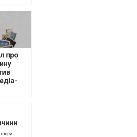
л про
ину
тив
едіа-
ччини
ртнери