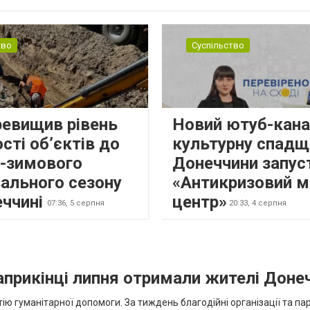
н...
тво
Суспільство
ревищив рівень
Новий ютуб-кана
сті об’єктів до
культурну спадщ
о-зимового
Донеччини запус
ального сезону
«Антикризовий м
еччині
центр»
07:36,
5 серпня
20:33,
4 серпня
наприкінці липня отримали жителі Доне
ію гуманітарної допомоги. За тиждень благодійні організації та па