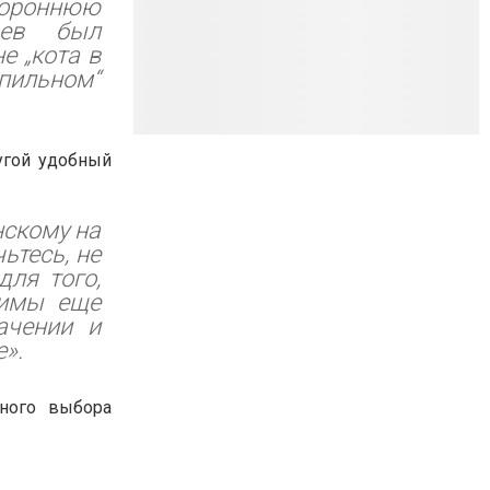
тороннюю
цев был
е „кота в
пильном“
угой удобный
нскому на
ьтесь, не
для того,
димы еще
ачении и
е».
ного выбора