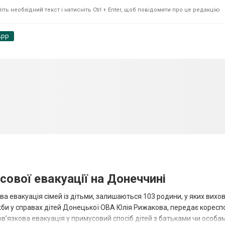
ть необхідний текст і натисніть Ctrl + Enter, щоб повідомити про це редакцію
App
сової евакуації на Донеччині
ва евакуація сімей із дітьми, залишаються 103 родини, у яких вихо
жби у справах дітей Донецької ОВА Юлія Рижакова, передає корес
в’язкова евакуація у примусовий спосіб дітей з батьками чи особам