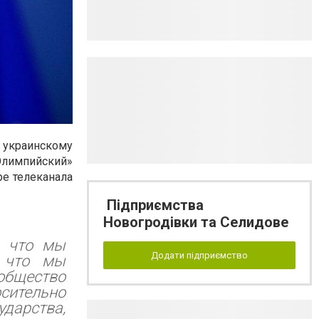
украинскому
Олимпийский»
ре телеканала
Підприємства
Новогродівки та Селидове
, что мы
Додати підприємство
, что мы
общество
осительно
дарства,