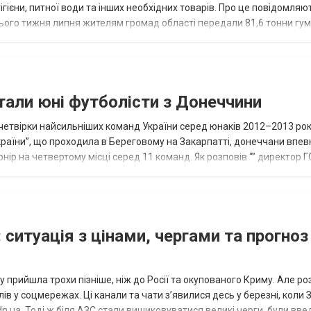
ігієни, питної води та інших необхідних товарів. Про це повідомляю
нього тижня липня жителям громад області передали 81,6 тонни гум
и...
тали юні футболісти з Донеччини
етвірки найсильніших команд України серед юнаків 2012–2013 рок
країни”, що проходила в Береговому на Закарпатті, донеччани впе
нір на четвертому місці серед 11 команд. Як розповів “” директор Г
исло, цей результат м...
 ситуація з цінами, чергами та прогноз
 прийшла трохи пізніше, ніж до Росії та окупованого Криму. Але р
в у соцмережах. Ці канали та чати з’явилися десь у березні, коли
.ua. Тоді ж біля АЗС стали вишиковуватися великі черги, були вве