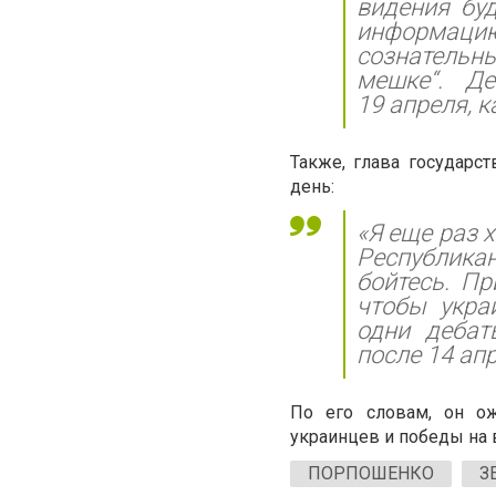
видения бу
информац
сознательны
мешке“. Д
19 апреля, к
Также, глава государс
день:
«Я еще раз 
Республикан
бойтесь. Пр
чтобы укра
одни дебат
после 14 апр
По его словам, он о
украинцев и победы на 
ПОРПОШЕНКО
З