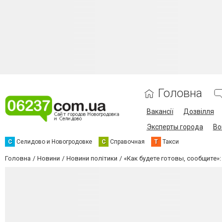
Головна
Вакансії
Дозвілля
Эксперты города
Во
С
Селидово и Новогродовке
С
Справочная
Т
Такси
Головна
Новини
Новини політики
«Как будете готовы, сообщите»