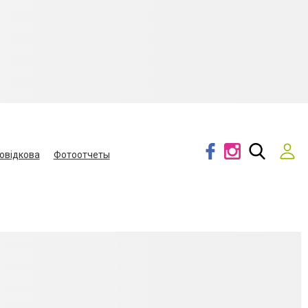
овідкова
Фотоотчеты