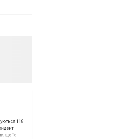
вуються 118
пондент
и, що їх