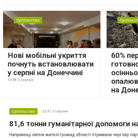
замінюють, або іншими законними представниками, у 16 населе
Суспільство
Суспільс
Нові мобільні укриття
60% пе
почнуть встановлювати
готовно
у серпні на Донеччині
осіннь
опалюв
12:38,
5 серпня
на Дон
Суспільство
22:37,
3 серпня
81,6 тонни гуманітарної допомоги 
Наприкінці липня жителі громад області отримали чергову парт