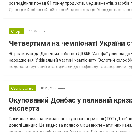
розподілили понад 81 тонну продуктів, медикаментів, засобів г
Донецькій обласній військовій адміністрації. Упродовж остан
допомоги. Благодійні вантажі містили продуктові набори, засоб
Спорт
12:35,
3 серпня
Четвертими на чемпіонаті України с
Збірна команда Донецької області ДЮФК “Альфа” увійшла до ч
народження. У фінальній частині чемпіонату “Золотий колос У
подолали груповий етап, дійшли до півфіналу та завершили тур
“Спортивна молодіжна ліга” та представник команди Іван Кором
Суспільство
18:23,
2 серпня
Окупований Донбас у паливній кризі:
експерта
Паливна криза на тимчасово окуповані території (ТОТ) Донбасу
доволі швидко. Це видно за появою місцевих тематичних каналі
активно уражати нафтопереробну галузь РФ, передає novosti.dn