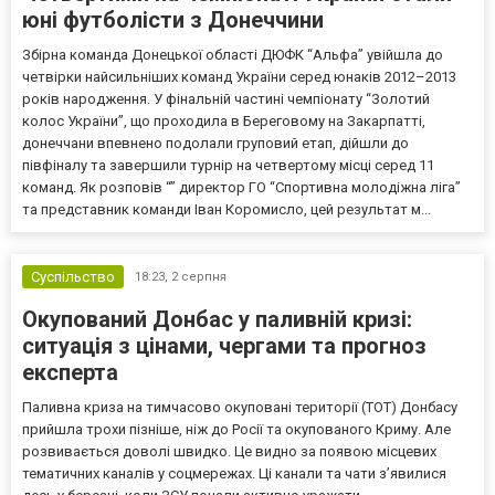
юні футболісти з Донеччини
Збірна команда Донецької області ДЮФК “Альфа” увійшла до
четвірки найсильніших команд України серед юнаків 2012–2013
років народження. У фінальній частині чемпіонату “Золотий
колос України”, що проходила в Береговому на Закарпатті,
донеччани впевнено подолали груповий етап, дійшли до
півфіналу та завершили турнір на четвертому місці серед 11
команд. Як розповів “” директор ГО “Спортивна молодіжна ліга”
та представник команди Іван Коромисло, цей результат м...
Суспільство
18:23,
2 серпня
Окупований Донбас у паливній кризі:
ситуація з цінами, чергами та прогноз
експерта
Паливна криза на тимчасово окуповані території (ТОТ) Донбасу
прийшла трохи пізніше, ніж до Росії та окупованого Криму. Але
розвивається доволі швидко. Це видно за появою місцевих
тематичних каналів у соцмережах. Ці канали та чати з’явилися