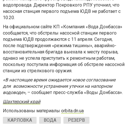
водопровода. Директор Покровкого РПУ уточнил, что
насосная станция первого подъема ЮДВ не работает с
10.20.
На официальном сайте КП «Компания «Вода Донбасса»
сообщается, что обстрелы насосной станции первого
подъема ЮДВ продолжаются с 11 апреля. Сегодня,
после подтверждения «режима тишины», аварийно-
восстановительная бригада выехала к месту порыва,
однако не успела приступить к ремонтным работам,
поскольку поступила информация об обстреле насосной
станции из стрелкового оружия.
«В настоящее время ожидается новое согласование
для возможности устранения утечки на напорном
водоводе»
, – сообщает пресс-служба «Воды Донбасса».
Шахтерский край
Использованы материалы
orbita.dn.ua
КАРЛОВКА
ВОДА
РЕЗЕРВ