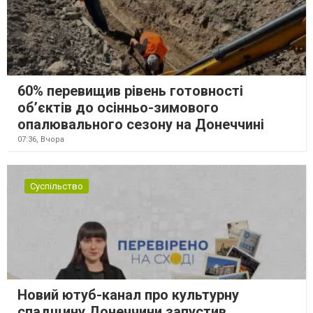
60% перевищив рівень готовності
об’єктів до осінньо-зимового
опалювального сезону на Донеччині
07:36,
Вчора
Суспільство
Новий ютуб-канал про культурну
спадщину Донеччини запустив