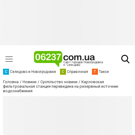
С
Селидово и Новогродовке
С
Справочная
Т
Такси
Головна
Новини
Суспільство новини
Карловская
фильтровальная станция переведена на резервный источник
водоснабжения