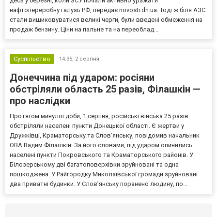
десь у березні, коли ЗСУ почали активно уражати
нафтопереробну галузь РФ, передає novosti.dn.ua. Тоді ж біля АЗС
стали вишиковуватися великі черги, були введені обмеження на
продаж бензину. Ціни на пальне та на переоблад...
Суспільство
14:35,
2 серпня
Донеччина під ударом: росіяни
обстріляли область 25 разів, Філашкін —
про наслідки
Протягом минулої доби, 1 серпня, російські війська 25 разів
обстріляли населені пункти Донецької області. Є жертви у
Дружківці, Краматорську та Слов’янську, повідомив начальник
ОВА Вадим Філашкін. За його словами, під ударом опинились
населені пункти Покровського та Краматорського районів. У
Білозерському дві багатоповерхівки зруйновані та одна
пошкоджена. У Райгородку Миколаївської громади зруйновані
два приватні будинки. У Слов’янську поранено людину, по...
Селидово и Новогродовке
Справочная
Так