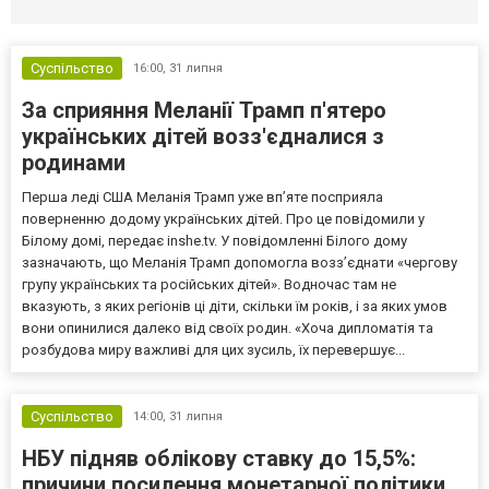
Суспільство
16:00,
31 липня
За сприяння Меланії Трамп п'ятеро
українських дітей возз'єдналися з
родинами
Перша леді США Меланія Трамп уже впʼяте посприяла
поверненню додому українських дітей. Про це повідомили у
Білому домі, передає inshe.tv. У повідомленні Білого дому
зазначають, що Меланія Трамп допомогла возз’єднати «чергову
групу українських та російських дітей». Водночас там не
вказують, з яких регіонів ці діти, скільки їм років, і за яких умов
вони опинилися далеко від своїх родин. «Хоча дипломатія та
розбудова миру важливі для цих зусиль, їх перевершує...
Суспільство
14:00,
31 липня
НБУ підняв облікову ставку до 15,5%:
причини посилення монетарної політики