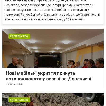
начальниця служби у справах дітей Донецької ОВА Юлія
Рижакова, передає кореспондент Укрінформу. «На території
населених пунктів, де оголошена обов’язкова евакуація у
примусовий спосіб дітей з батьками чи особами, що їх замінюють,
або іншими законними представниками, у 16 населен...
Суспільство
Нові мобільні укриття почнуть
встановлювати у серпні на Донеччині
12:38,
Вчора
Суспільство