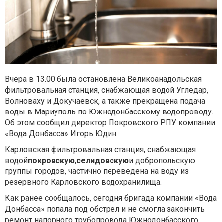
Вчера в 13.00 была остановлена Великоанадольская
фильтровальная станция, снабжающая водой Угледар,
Волноваху и Докучаевск, а также прекращена подача
воды в Мариуполь по Южнодонбасскому водопроводу.
Об этом сообщил директор Покровского РПУ компании
«Вода Донбасса» Игорь Юдин.
Карловская фильтровальная станция, снабжающая
водой
покровскую
,
селидовскую
и добропольскую
группы городов, частично переведена на воду из
резервного Карловского водохранилища.
Как ранее сообщалось, сегодня бригада компании «Вода
Донбасса» попала под обстрел и не смогла закончить
ремонт напорного трубопровода Южнодонбасского