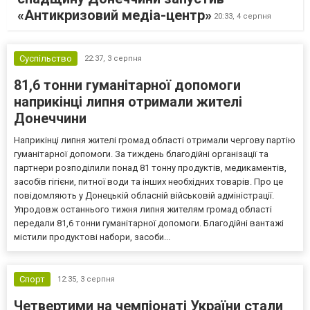
«Антикризовий медіа-центр»
20:33,
4 серпня
Суспільство
22:37,
3 серпня
81,6 тонни гуманітарної допомоги
наприкінці липня отримали жителі
Донеччини
Наприкінці липня жителі громад області отримали чергову партію
гуманітарної допомоги. За тиждень благодійні організації та
партнери розподілили понад 81 тонну продуктів, медикаментів,
засобів гігієни, питної води та інших необхідних товарів. Про це
повідомляють у Донецькій обласній військовій адміністрації.
Упродовж останнього тижня липня жителям громад області
передали 81,6 тонни гуманітарної допомоги. Благодійні вантажі
містили продуктові набори, засоби...
Спорт
12:35,
3 серпня
Четвертими на чемпіонаті України стали