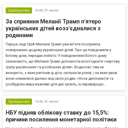
Суспільство
16:00,
31 липня
За сприяння Меланії Трамп п'ятеро
українських дітей возз'єдналися з
родинами
Перша леді США Меланія Трамп уже впʼяте посприяла
поверненню додому українських дітей. Про це повідомили у
Білому домі, передає inshe.tv. У повідомленні Білого дому
зазначають, що Меланія Трамп допомогла возз’єднати «чергову
групу українських та російських дітей». Водночас там не
вказують, з яких регіонів ці діти, скільки їм років, і за яких умов
вони опинилися далеко від своїх родин. «Хоча дипломатія та
розбудова миру важливі для цих зусиль, їх перевершує...
Суспільство
14:00,
31 липня
НБУ підняв облікову ставку до 15,5%:
причини посилення монетарної політики