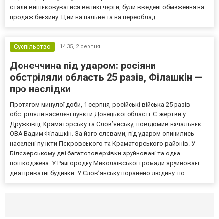
стали вишиковуватися великі черги, були введені обмеження на
продаж бензину. Ціни на пальне та на переоблад...
Суспільство
14:35,
2 серпня
Донеччина під ударом: росіяни
обстріляли область 25 разів, Філашкін —
про наслідки
Протягом минулої доби, 1 серпня, російські війська 25 разів
обстріляли населені пункти Донецької області. Є жертви у
Дружківці, Краматорську та Слов’янську, повідомив начальник
ОВА Вадим Філашкін. За його словами, під ударом опинились
населені пункти Покровського та Краматорського районів. У
Білозерському дві багатоповерхівки зруйновані та одна
пошкоджена. У Райгородку Миколаївської громади зруйновані
два приватні будинки. У Слов’янську поранено людину, по...
Селидово и Новогродовке
Справочная
Так