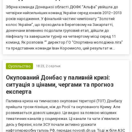
Збірна команда Донецької області ДЮФК “Альфа” увійшла до
четвірки найсильніших команд України серед юнаків 2012–2013
років народження. У фінальній частині чемпіонату “Золотий
колос України”, що проходила в Береговому на Закарпатті,
донеччани впевнено подолали груповий етап, дійшли до
півфіналу та завершили турнір на четвертому місці серед 11
команд. Як розповів “” директор ГО “Спортивна молодіжна ліга”
та представник команди Іван Коромисло, цей результат м...
Суспільство
18:23,
2 серпня
Окупований Донбас у паливній кризі:
ситуація з цінами, чергами та прогноз
експерта
Паливна криза на тимчасово окуповані території (ТОТ) Донбасу
прийшла трохи пізніше, ніж до Росії та окупованого Криму. Але
розвивається доволі швидко. Це видно за появою місцевих
тематичних каналів у соцмережах. Ці канали та чати з’явилися
десь у березні, коли ЗСУ почали активно уражати
нафтопереробну галузь РФ, передає novosti.dn.ua. Тоді ж біля АЗС