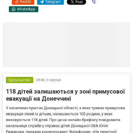
Reddit
Telegram
Viber
WhatsApp
Суспільство
23:40,
5 серпня
118 дітей залишаються у зоні примусової
евакуації на Донеччині
У населених пунктах Донецької області, з яких триває примусова
евакуація сімей із дітьми, залишаються 103 родини, у яких
виховуються 118 дітей. Про це на онлайн-брифінгу повідомила
начальниця служби у справах дітей Донецької ОВА Юлія
Рижакова, передає кореспондент Укрінформу. «На території