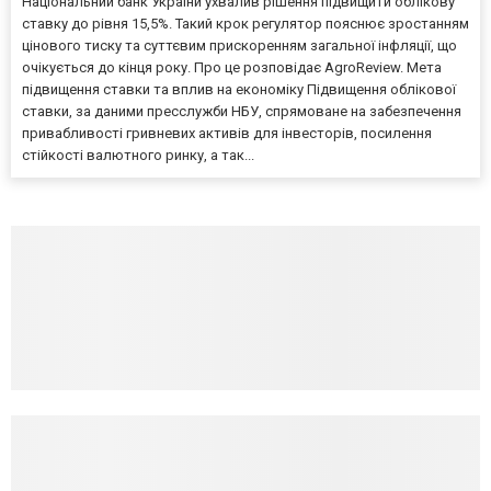
Національний банк України ухвалив рішення підвищити облікову
ставку до рівня 15,5%. Такий крок регулятор пояснює зростанням
цінового тиску та суттєвим прискоренням загальної інфляції, що
очікується до кінця року. Про це розповідає AgroReview. Мета
підвищення ставки та вплив на економіку Підвищення облікової
ставки, за даними пресслужби НБУ, спрямоване на забезпечення
привабливості гривневих активів для інвесторів, посилення
стійкості валютного ринку, а так...