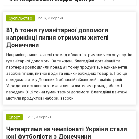
Суспільство
22:37,
3 серпня
81,6 тонни гуманітарної допомоги
наприкінці липня отримали жителі
Донеччини
Наприкінці липня жителі громад області отримали чергову партію
гуманітарної допомоги. За тиждень благодійні організації та
партнери розподілили понад 81 тонну продуктів, медикаментів,
засобів гігієни, питної води та інших необхідних товарів. Про це
повідомляють у Донецькій обласній військовій адміністрації.
Упродовж останнього тижня липня жителям громад області
передали 81,6 тонни гуманітарної допомоги. Благодійні вантажі
містили продуктові набори, засоби...
Спорт
12:35,
3 серпня
Четвертими на чемпіонаті України стали
юні футболісти з Донеччини