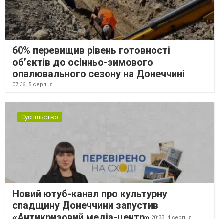
60% перевищив рівень готовності
об’єктів до осінньо-зимового
опалювального сезону на Донеччині
07:36,
5 серпня
Суспільство
Новий ютуб-канал про культурну
спадщину Донеччини запустив
«Антикризовий медіа-центр»
20:33,
4 серпня