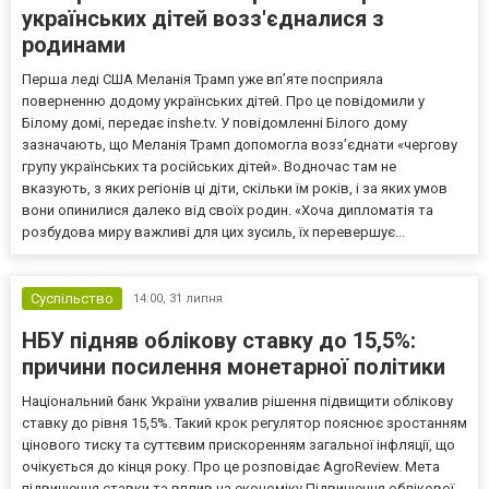
українських дітей возз'єдналися з
родинами
Перша леді США Меланія Трамп уже впʼяте посприяла
поверненню додому українських дітей. Про це повідомили у
Білому домі, передає inshe.tv. У повідомленні Білого дому
зазначають, що Меланія Трамп допомогла возз’єднати «чергову
групу українських та російських дітей». Водночас там не
вказують, з яких регіонів ці діти, скільки їм років, і за яких умов
вони опинилися далеко від своїх родин. «Хоча дипломатія та
розбудова миру важливі для цих зусиль, їх перевершує...
Суспільство
14:00,
31 липня
НБУ підняв облікову ставку до 15,5%:
причини посилення монетарної політики
Національний банк України ухвалив рішення підвищити облікову
ставку до рівня 15,5%. Такий крок регулятор пояснює зростанням
цінового тиску та суттєвим прискоренням загальної інфляції, що
очікується до кінця року. Про це розповідає AgroReview. Мета
підвищення ставки та вплив на економіку Підвищення облікової