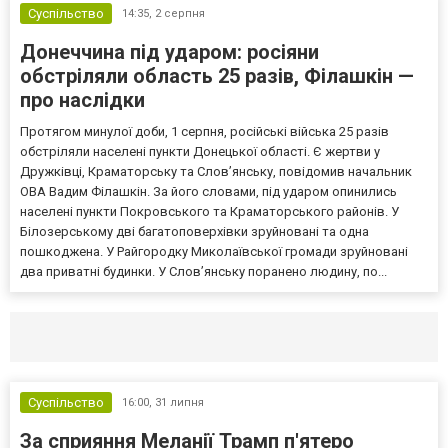
Суспільство
14:35,
2 серпня
Донеччина під ударом: росіяни
обстріляли область 25 разів, Філашкін —
про наслідки
Протягом минулої доби, 1 серпня, російські війська 25 разів
обстріляли населені пункти Донецької області. Є жертви у
Дружківці, Краматорську та Слов’янську, повідомив начальник
ОВА Вадим Філашкін. За його словами, під ударом опинились
населені пункти Покровського та Краматорського районів. У
Білозерському дві багатоповерхівки зруйновані та одна
пошкоджена. У Райгородку Миколаївської громади зруйновані
два приватні будинки. У Слов’янську поранено людину, по...
Селидово и Новогродовке
Справочная
Так
Суспільство
16:00,
31 липня
За сприяння Меланії Трамп п'ятеро