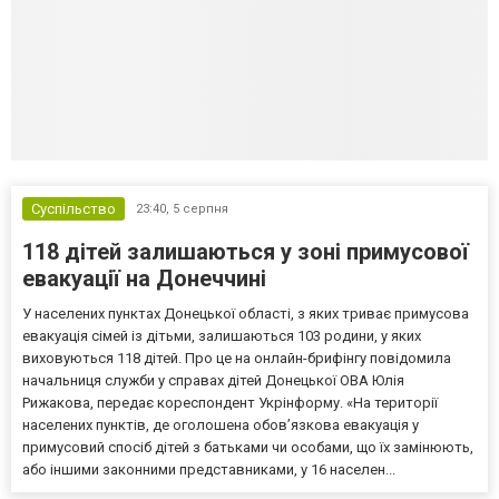
Суспільство
23:40,
5 серпня
118 дітей залишаються у зоні примусової
евакуації на Донеччині
У населених пунктах Донецької області, з яких триває примусова
евакуація сімей із дітьми, залишаються 103 родини, у яких
виховуються 118 дітей. Про це на онлайн-брифінгу повідомила
начальниця служби у справах дітей Донецької ОВА Юлія
Рижакова, передає кореспондент Укрінформу. «На території
населених пунктів, де оголошена обов’язкова евакуація у
примусовий спосіб дітей з батьками чи особами, що їх замінюють,
або іншими законними представниками, у 16 населен...