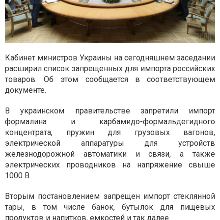
Кабинет министров Украины на сегодняшнем заседании
расширил список запрещенных для импорта российских
товаров. Об этом сообщается в соответствующем
документе.
В украинском правительстве запретили импорт
формалина и карбамидо-формальдегидного
концентрата, пружин для грузовых вагонов,
электрической аппаратуры для устройств
железнодорожной автоматики и связи, а также
электрических проводников на напряжение свыше
1000 В.
Вторым постановлением запрещен импорт стеклянной
тары, в том числе банок, бутылок для пищевых
продуктов и напитков, емкостей и так далее.