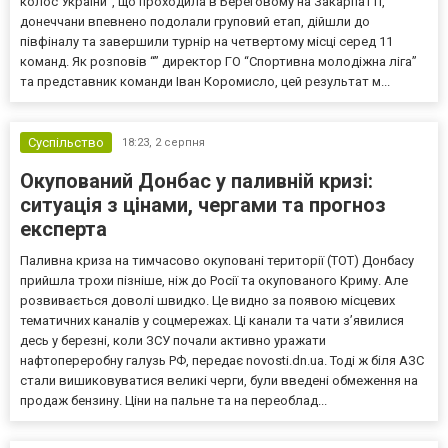
колос України”, що проходила в Береговому на Закарпатті,
донеччани впевнено подолали груповий етап, дійшли до
півфіналу та завершили турнір на четвертому місці серед 11
команд. Як розповів “” директор ГО “Спортивна молодіжна ліга”
та представник команди Іван Коромисло, цей результат м...
Суспільство
18:23,
2 серпня
Окупований Донбас у паливній кризі:
ситуація з цінами, чергами та прогноз
експерта
Паливна криза на тимчасово окуповані території (ТОТ) Донбасу
прийшла трохи пізніше, ніж до Росії та окупованого Криму. Але
розвивається доволі швидко. Це видно за появою місцевих
тематичних каналів у соцмережах. Ці канали та чати з’явилися
десь у березні, коли ЗСУ почали активно уражати
нафтопереробну галузь РФ, передає novosti.dn.ua. Тоді ж біля АЗС
стали вишиковуватися великі черги, були введені обмеження на
продаж бензину. Ціни на пальне та на переоблад...