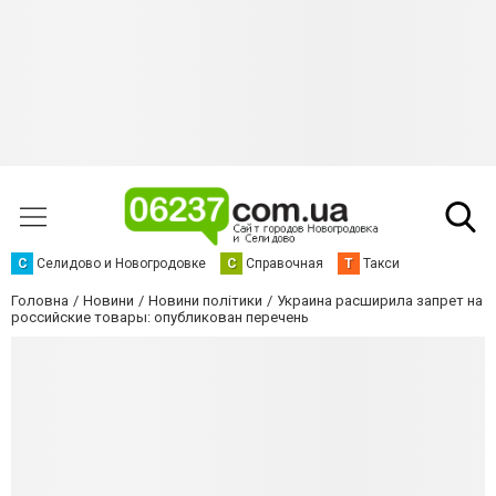
С
Селидово и Новогродовке
С
Справочная
Т
Такси
Головна
Новини
Новини політики
Украина расширила запрет на
российские товары: опубликован перечень