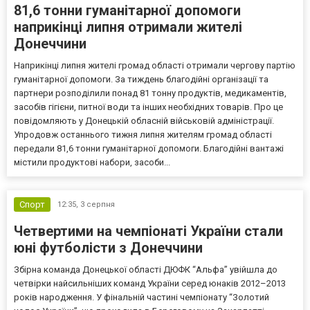
81,6 тонни гуманітарної допомоги
наприкінці липня отримали жителі
Донеччини
Наприкінці липня жителі громад області отримали чергову партію
гуманітарної допомоги. За тиждень благодійні організації та
партнери розподілили понад 81 тонну продуктів, медикаментів,
засобів гігієни, питної води та інших необхідних товарів. Про це
повідомляють у Донецькій обласній військовій адміністрації.
Упродовж останнього тижня липня жителям громад області
передали 81,6 тонни гуманітарної допомоги. Благодійні вантажі
містили продуктові набори, засоби...
Спорт
12:35,
3 серпня
Четвертими на чемпіонаті України стали
юні футболісти з Донеччини
Збірна команда Донецької області ДЮФК “Альфа” увійшла до
четвірки найсильніших команд України серед юнаків 2012–2013
років народження. У фінальній частині чемпіонату “Золотий