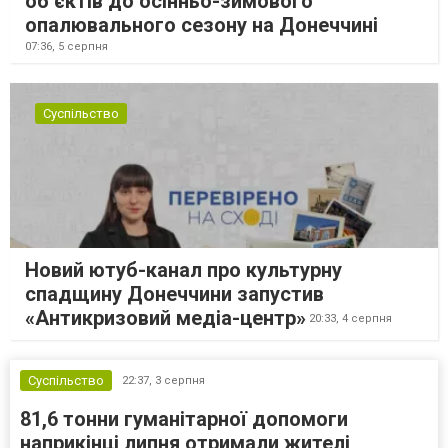
об’єктів до осінньо-зимового
опалювального сезону на Донеччині
07:36,
5 серпня
Суспільство
Новий ютуб-канал про культурну
спадщину Донеччини запустив
«Антикризовий медіа-центр»
20:33,
4 серпня
Суспільство
22:37,
3 серпня
81,6 тонни гуманітарної допомоги
наприкінці липня отримали жителі