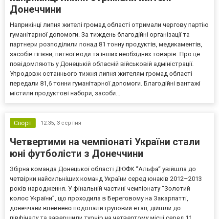
Донеччини
Наприкінці липня жителі громад області отримали чергову партію
гуманітарної допомоги. За тиждень благодійні організації та
партнери розподілили понад 81 тонну продуктів, медикаментів,
засобів гігієни, питної води та інших необхідних товарів. Про це
повідомляють у Донецькій обласній військовій адміністрації.
Упродовж останнього тижня липня жителям громад області
передали 81,6 тонни гуманітарної допомоги. Благодійні вантажі
містили продуктові набори, засоби...
Спорт
12:35,
3 серпня
Четвертими на чемпіонаті України стали
юні футболісти з Донеччини
Збірна команда Донецької області ДЮФК “Альфа” увійшла до
четвірки найсильніших команд України серед юнаків 2012–2013
років народження. У фінальній частині чемпіонату “Золотий
колос України”, що проходила в Береговому на Закарпатті,
донеччани впевнено подолали груповий етап, дійшли до
півфіналу та завершили турнір на четвертому місці серед 11