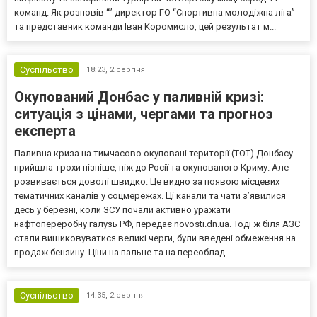
команд. Як розповів “” директор ГО “Спортивна молодіжна ліга”
та представник команди Іван Коромисло, цей результат м...
Суспільство
18:23,
2 серпня
Окупований Донбас у паливній кризі:
ситуація з цінами, чергами та прогноз
експерта
Паливна криза на тимчасово окуповані території (ТОТ) Донбасу
прийшла трохи пізніше, ніж до Росії та окупованого Криму. Але
розвивається доволі швидко. Це видно за появою місцевих
тематичних каналів у соцмережах. Ці канали та чати з’явилися
десь у березні, коли ЗСУ почали активно уражати
нафтопереробну галузь РФ, передає novosti.dn.ua. Тоді ж біля АЗС
стали вишиковуватися великі черги, були введені обмеження на
продаж бензину. Ціни на пальне та на переоблад...
Суспільство
14:35,
2 серпня