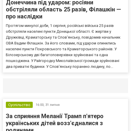
Донеччина під ударом: росіяни
обстріляли область 25 разів, Філашкін —
про наслідки
Протягом минулої доби, 1 серпня, російські війська 25 разів
обстріляли населені пункти Донецької області. Є жертви у
Дружківці, Краматорську та Слов’янську, повідомив начальник
ОВА Вадим Філашкін. За його словами, під ударом опинились
населені пункти Покровського та Краматорського районів. У
Білозерському дві багатоповерхівки зруйновані та одна
пошкоджена. У Райгородку Миколаївської громади зруйновані
два приватні будинки. У Слов’янську поранено людину, по...
Селидово и Новогродовке
Справочная
Так
Суспільство
16:00,
31 липня
За сприяння Меланії Трамп п'ятеро
українських дітей возз'єдналися з
родинами