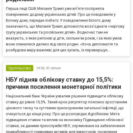
Перша леді США Меланія Трамп уже впʼяте посприяла
поверненню додому українських дітей. Про це повідомили у
Білому домі, передає inshe.tv. У повідомленні Білого дому
зазначають, що Меланія Трамп допомогла возз’єднати «чергову
групу українських та російських дітей». Водночас там не
вказують, з яких регіонів ці діти, скільки їм років, і за яких умов
вони опинилися далеко від своїх родин. «Хоча дипломатія та
розбудова миру важливі для цих зусиль, їх перевершує...
Суспільство
14:00,
31 липня
НБУ підняв облікову ставку до 15,5%:
причини посилення монетарної політики
Національний банк України ухвалив рішення підвищити облікову
ставку до рівня 15,5%. Такий крок регулятор пояснює зростанням
цінового тиску та суттєвим прискоренням загальної інфляції, що
очікується до кінця року. Про це розповідає AgroReview. Мета
підвищення ставки та вплив на економіку Підвищення облікової
ставки, за даними пресслужби НБУ, спрямоване на забезпечення
привабливості гривневих активів для інвесторів, посилення