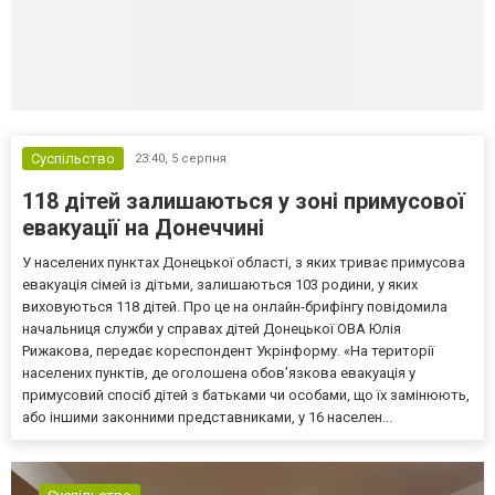
Суспільство
23:40,
5 серпня
118 дітей залишаються у зоні примусової
евакуації на Донеччині
У населених пунктах Донецької області, з яких триває примусова
евакуація сімей із дітьми, залишаються 103 родини, у яких
виховуються 118 дітей. Про це на онлайн-брифінгу повідомила
начальниця служби у справах дітей Донецької ОВА Юлія
Рижакова, передає кореспондент Укрінформу. «На території
населених пунктів, де оголошена обов’язкова евакуація у
примусовий спосіб дітей з батьками чи особами, що їх замінюють,
або іншими законними представниками, у 16 населен...