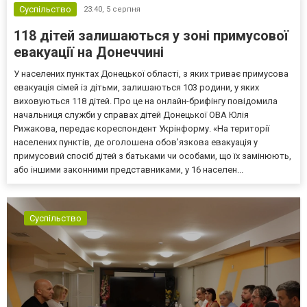
Суспільство
23:40,
5 серпня
118 дітей залишаються у зоні примусової
евакуації на Донеччині
У населених пунктах Донецької області, з яких триває примусова
евакуація сімей із дітьми, залишаються 103 родини, у яких
виховуються 118 дітей. Про це на онлайн-брифінгу повідомила
начальниця служби у справах дітей Донецької ОВА Юлія
Рижакова, передає кореспондент Укрінформу. «На території
населених пунктів, де оголошена обов’язкова евакуація у
примусовий спосіб дітей з батьками чи особами, що їх замінюють,
або іншими законними представниками, у 16 населен...
Суспільство