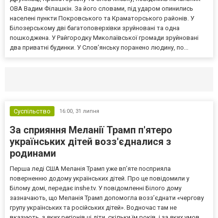
ОВА Вадим Філашкін. За його словами, під ударом опинились
населені пункти Покровського та Краматорського районів. У
Білозерському дві багатоповерхівки зруйновані та одна
пошкоджена. У Райгородку Миколаївської громади зруйновані
два приватні будинки. У Слов’янську поранено людину, по...
Селидово и Новогродовке
Справочная
Так
Суспільство
16:00,
31 липня
За сприяння Меланії Трамп п'ятеро
українських дітей возз'єдналися з
родинами
Перша леді США Меланія Трамп уже впʼяте посприяла
поверненню додому українських дітей. Про це повідомили у
Білому домі, передає inshe.tv. У повідомленні Білого дому
зазначають, що Меланія Трамп допомогла возз’єднати «чергову
групу українських та російських дітей». Водночас там не
вказують, з яких регіонів ці діти, скільки їм років, і за яких умов