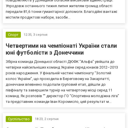
повідомляють у Донецькій обласній військовій адміністрації.
Упродовж останнього тижня липня жителям громад області
передали 81,6 тонни гуманітарної допомоги. Благодійні вантажі
містили продуктові набори, засоби...
Спорт
12:35,
3 серпня
Четвертими на чемпіонаті України стали
юні футболісти з Донеччини
Збірна команда Донецької області ДЮФК “Альфа” увійшла до
четвірки найсильніших команд України серед юнаків 2012–2013
років народження. У фінальній частині чемпіонату “Золотий
колос України”, що проходила в Береговому на Закарпатті,
донеччани впевнено подолали груповий етап, дійшли до
півфіналу та завершили турнір на четвертому місці серед 11
команд. Як розповів “” директор ГО “Спортивна молодіжна ліга”
та представник команди Іван Коромисло, цей результат м...
Суспільство
18:23,
2 серпня