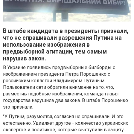
В штабе кандидата в президенты признали,
что не спрашивали разрешения Путина на
использование изображения в
предвыборной агитации, тем самым
нарушив закон.
В Украине появились предвыборные билборды с
изображением президента Петра Порошенко с
российским коллегой Владимиром Путиным.
Пользователи сети обратили внимание на то, что,
разместив подобные изображения, команда главы
государства нарушила два закона. В штабе Порошенко
это признали.
"У Путина, разумеется, согласия не спрашивали. И это
естественно. Удивляет другое - количество украинских
экспертов и политиков, которые выступили в защиту