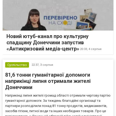
Новий ютуб-канал про культурну
спадщину Донеччини запустив
«Антикризовий медіа-центр»
20:33,
4 серпня
Суспільство
22:37,
3 серпня
81,6 тонни гуманітарної допомоги
наприкінці липня отримали жителі
Донеччини
Наприкінці липня жителі громад області отримали чергову партію
гуманітарної допомоги. За тиждень благодійні організації та
партнери розподілили понад 81 тонну продуктів, медикаментів,
засобів гігієни, питної води та інших необхідних товарів. Про це