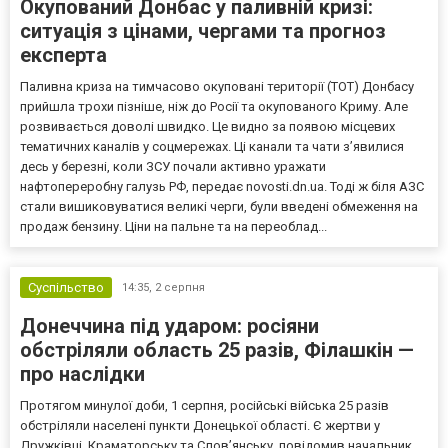
Окупований Донбас у паливній кризі:
ситуація з цінами, чергами та прогноз
експерта
Паливна криза на тимчасово окуповані території (ТОТ) Донбасу
прийшла трохи пізніше, ніж до Росії та окупованого Криму. Але
розвивається доволі швидко. Це видно за появою місцевих
тематичних каналів у соцмережах. Ці канали та чати з’явилися
десь у березні, коли ЗСУ почали активно уражати
нафтопереробну галузь РФ, передає novosti.dn.ua. Тоді ж біля АЗС
стали вишиковуватися великі черги, були введені обмеження на
продаж бензину. Ціни на пальне та на переоблад...
Суспільство
14:35,
2 серпня
Донеччина під ударом: росіяни
обстріляли область 25 разів, Філашкін —
про наслідки
Протягом минулої доби, 1 серпня, російські війська 25 разів
обстріляли населені пункти Донецької області. Є жертви у
Дружківці, Краматорську та Слов’янську, повідомив начальник