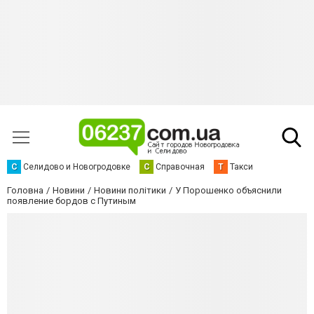
С
Селидово и Новогродовке
С
Справочная
Т
Такси
Головна
Новини
Новини політики
У Порошенко объяснили
появление бордов с Путиным