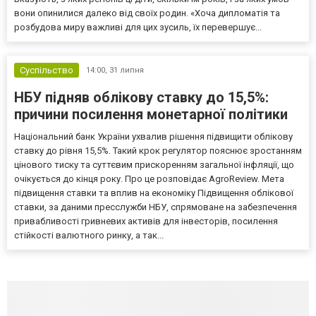
вони опинилися далеко від своїх родин. «Хоча дипломатія та
розбудова миру важливі для цих зусиль, їх перевершує...
Суспільство
14:00,
31 липня
НБУ підняв облікову ставку до 15,5%:
причини посилення монетарної політики
Національний банк України ухвалив рішення підвищити облікову
ставку до рівня 15,5%. Такий крок регулятор пояснює зростанням
цінового тиску та суттєвим прискоренням загальної інфляції, що
очікується до кінця року. Про це розповідає AgroReview. Мета
підвищення ставки та вплив на економіку Підвищення облікової
ставки, за даними пресслужби НБУ, спрямоване на забезпечення
привабливості гривневих активів для інвесторів, посилення
стійкості валютного ринку, а так...