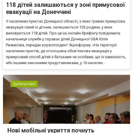
118 дітей залишаються у зоні примусової
евакуації на Донеччині
У населених пунктах Донецької області, з яких триває примусова
евакуація сімей із дітьми, залишаються 103 родини, у яких
виховуються 118 дітей. Про це на онлайн-брифінгу повідомила
начальниця служби у справах дітей Донецької ОВА Юлія
Рижакова, передає кореспондент Укрінформу. «На території
населених пунктів, де оголошена обов’язкова евакуація у
примусовий спосіб дітей з батьками чи особами, що їх замінюють,
або іншими законними представниками, у 16 населен...
Суспільство
Нові мобільні укриття почнуть