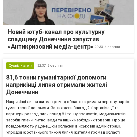
Новий ютуб-канал про культурну
спадщину Донеччини запустив
«Антикризовий медіа-центр»
20:33,
4 серпня
Суспільство
22:37,
3 серпня
81,6 тонни гуманітарної допомоги
наприкінці липня отримали жителі
Донеччини
Наприкінці липня жителі громад області отримали чергову партію
гуманітарної допомоги. За тиждень благодійні організації та
партнери розподілили понад 81 тонну продуктів, медикаментів,
засобів гігієни, питної води та інших необхідних товарів. Про це
повідомляють у Донецькій обласній військовій адміністрації.
Упродовж останнього тижня липня жителям громад області