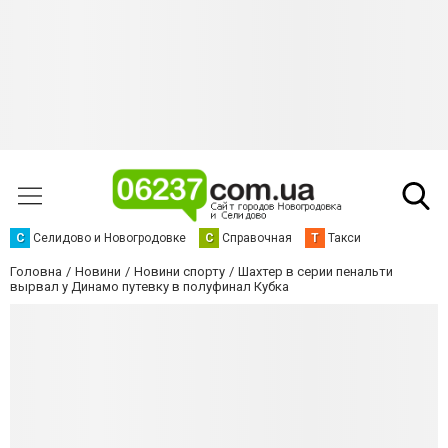
С
Селидово и Новогродовке
С
Справочная
Т
Такси
Головна
Новини
Новини спорту
Шахтер в серии пенальти
вырвал у Динамо путевку в полуфинал Кубка