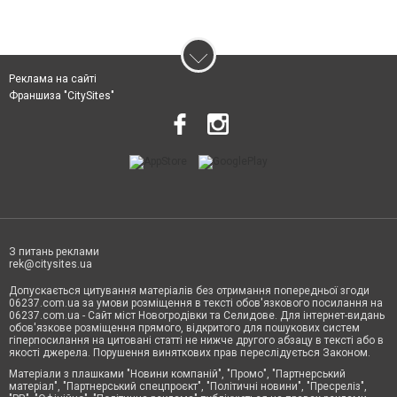
Реклама на сайті
Франшиза "CitySites"
З питань реклами
rek@citysites.ua
Допускається цитування матеріалів без отримання попередньої згоди
06237.com.ua за умови розміщення в тексті обов'язкового посилання на
06237.com.ua - Сайт міст Новогродівки та Селидове. Для інтернет-видань
обов'язкове розміщення прямого, відкритого для пошукових систем
гіперпосилання на цитовані статті не нижче другого абзацу в тексті або в
якості джерела. Порушення виняткових прав переслідується Законом.
Матеріали з плашками "Новини компаній", "Промо", "Партнерський
матеріал", "Партнерський спецпроєкт", "Політичні новини", "Пресреліз",