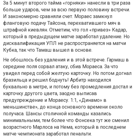
За 5 минут второго тайма «горняки» нанесли в три раза
больше ударов, чем за всю первую половину встречи.
И закономерно сравняли счет. Мораес замкнул
фланговую подачу Тайсона, перехватившего мяч в
штрафной киевлян. Отметим, что гол «привез» Кадар,
который в предыдущем матче заработал удаление. Но
дисквалификация УПЛ не распространяется на матчи
Кубка, так что Тамаш вышел в основе.
Не обошлось без удаления и в этой встрече. Гармаш в
середине поля сорвал атаку, сбив Мораеса. За что
увидел перед собой желтую карточку. Но потом догнал
бразильца и решил боднуть! Арбитр находился
буквально в метре, и потому без промедления достал и
карточку другого цвета, заодно выписав
предупреждение и Мораесу. 1:1, «Динамо» в
меньшинстве», до конца основного времени около
получаса. Шансы столичной команды казались
минимальными, тем более что Фонсека тут же сменил
возрастного Марлоса на Нема, который в последнем
матче чемпионата заработал пенальти.