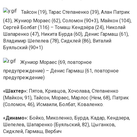
Тайсон (19), Тарас Степаненко (39), Алан Патрик
(43), Жуниор Мораес (62), Соломон (90+3), Майкон (104),
Сергей Болбат (116) – Томаш Кендзёра (24), Николай
Шапаренко (47), Никита Бурда (60), Денис Гармаш (61),
Владимир Шепелев (78), Сидклей (86), Виталий
Буяльский (90+1)
Жуниор Мораес (69, повторное
предупреждение) – Денис Гармаш (61, повторное
предупреждение)
«Шахтер»:
Пятов, Кривцов, Хочолава, Степаненко
(Майкон, 91), Тайсон, Мораес, Марлос (Нем, 68), Патрик
(Соломон, 46), Исмаили, Болбат, Коваленко.
«Динамо»:
Бойко, Миколенко, Бурда, Кадар, Кендзера,
Шепелев, Шапаренко (Буяльский, 82), Цыганков,
Сидклей, Гармаш, Вербич