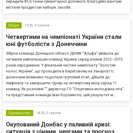
передали 81,6 тонни гуманітарної допомоги. Благодійні вантажі
містили продуктові набори, засоби...
Спорт
12:35,
3 серпня
Четвертими на чемпіонаті України стали
юні футболісти з Донеччини
Збірна команда Донецької області ДЮФК “Альфа” увійшла до
четвірки найсильніших команд України серед юнаків 2012–2013
років народження. У фінальній частині чемпіонату “Золотий
колос України”, що проходила в Береговому на Закарпатті,
донеччани впевнено подолали груповий етап, дійшли до
півфіналу та завершили турнір на четвертому місці серед 11
команд. Як розповів “” директор ГО “Спортивна молодіжна ліга”
та представник команди Іван Коромисло, цей результат м...
Суспільство
18:23,
2 серпня
Окупований Донбас у паливній кризі:
ситуація з цінами, чергами та прогноз