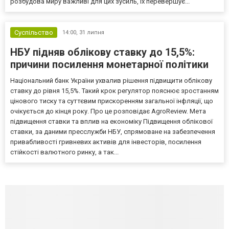
розбудова миру важливі для цих зусиль, їх перевершує...
Суспільство
14:00,
31 липня
НБУ підняв облікову ставку до 15,5%:
причини посилення монетарної політики
Національний банк України ухвалив рішення підвищити облікову
ставку до рівня 15,5%. Такий крок регулятор пояснює зростанням
цінового тиску та суттєвим прискоренням загальної інфляції, що
очікується до кінця року. Про це розповідає AgroReview. Мета
підвищення ставки та вплив на економіку Підвищення облікової
ставки, за даними пресслужби НБУ, спрямоване на забезпечення
привабливості гривневих активів для інвесторів, посилення
стійкості валютного ринку, а так...