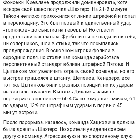
Фонсеки. Киевляне продолжили доминировать, хотя
вскоре свой шанс получил «Шахтер». На 21-й минуте
Тайсон неплохо приложился от линии штрафной и попал
в перекладину. Это был первый и единственный удар
«горняков» до свистка на перерыв! Но страсти
продолжали накаляться. Футболисты не щадили ни себя,
ни соперников, шли в стыки, так что посыпались
предупреждения. В основном игроки фолили в
середине поля, но столичная команда заработала
перспективный стандарт вблизи штрафной Пятова. И
Цыганков мог увеличить отрыв своей команды, но его
выстрел пришелся в штангу. Шепелев, Кендзера, всё
тот же Цыганков били с разных позиций, но их ударам
не хватило точности. В итоге «Динамо» начисто
переиграло оппонента — 60:40% по владению мячом, 6:1
по ударам, 13:9 по штрафным ударам в первые 45
минут встречи.
После перерыва, казалось, команда Хацкевича должна
была дожать «Шахтер». Но зрители увидели совсем
другую команду. Агрессивную и по-спортивному злую.