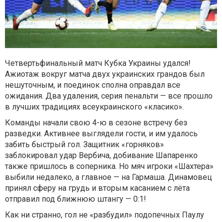
Четвертьфинальный матч Кубка Украины удался!
Ажиотаж вокруг матча двух украинских грандов был
нешуточным, и поединок сполна оправдал все
ожидания. Два удаления, серия пенальти — все прошло
в лучших традициях всеукраинского «класико».
Команды начали свою 4-ю в сезоне встречу без
разведки. Активнее выглядели гости, и им удалось
забить быстрый гол. Защитник «горняков»
заблокировал удар Вербича, добивание Шапаренко
также пришлось в соперника. Но мяч игроки «Шахтера»
выбили недалеко, а главное — на Гармаша. Динамовец
принял сферу на грудь и вторым касанием с лёта
отправил под ближнюю штангу — 0:1!
Как ни странно, гол не «разбудил» подопечных Паулу