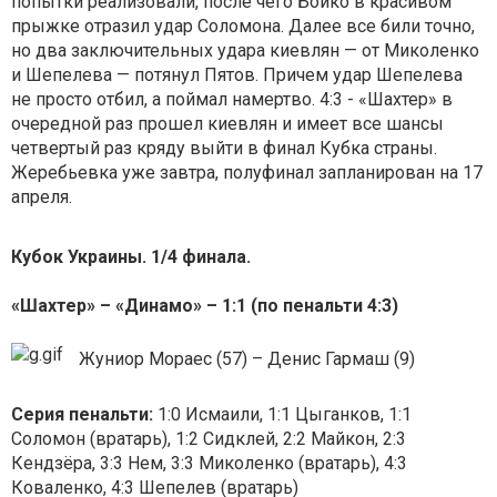
попытки реализовали, после чего Бойко в красивом
прыжке отразил удар Соломона. Далее все били точно,
но два заключительных удара киевлян — от Миколенко
и Шепелева — потянул Пятов. Причем удар Шепелева
не просто отбил, а поймал намертво. 4:3 - «Шахтер» в
очередной раз прошел киевлян и имеет все шансы
четвертый раз кряду выйти в финал Кубка страны.
Жеребьевка уже завтра, полуфинал запланирован на 17
апреля.
Кубок Украины. 1/4 финала.
«Шахтер» – «Динамо» – 1:1 (по пенальти 4:3)
Жуниор Мораес (57) – Денис Гармаш (9)
Серия пенальти:
1:0 Исмаили, 1:1 Цыганков, 1:1
Соломон (вратарь), 1:2 Сидклей, 2:2 Майкон, 2:3
Кендзёра, 3:3 Нем, 3:3 Миколенко (вратарь), 4:3
Коваленко, 4:3 Шепелев (вратарь)