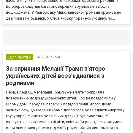
населені пункти Покровського та Краматорського районів. У
Білозерському дві багатоповерхівки зруйновані та одна
пошкоджена. У Райгородку Миколаївської громади зруйновані
два приватні будинки. У Слов’янську поранено людину, по...
Селидово и Новогродовке
Справочная
Так
Суспільство
16:00,
31 липня
За сприяння Меланії Трамп п'ятеро
українських дітей возз'єдналися з
родинами
Перша леді США Меланія Трамп уже впʼяте посприяла
поверненню додому українських дітей. Про це повідомили у
Білому домі, передає inshe.tv. У повідомленні Білого дому
зазначають, що Меланія Трамп допомогла возз’єднати «чергову
групу українських та російських дітей». Водночас там не
вказують, з яких регіонів ці діти, скільки їм років, і за яких умов
вони опинилися далеко від своїх родин. «Хоча дипломатія та