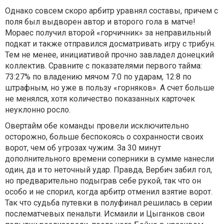
Однако совсем скоро арбитр уравнял составы, причем с
поля был выдворен автор и второго гола в матче!
Мораес получил второй «горчичник» за неправильный
подкат и также отправился досматривать игру с трибун.
Тем не менее, инициативой прочно завладел донецкий
коллектив. Сравните с показателями первого тайма:
73:27% по владению мячом 7:0 по ударам, 12:8 по
штрафным, но уже в пользу «горняков». А счет больше
не менялся, хотя количество показанных карточек
неуклонно росло.
Овертайм обе команды провели исключительно
осторожно, больше беспокоясь о сохранности своих
ворот, чем об угрозах чужим. За 30 минут
дополнительного времени соперники в сумме нанесли
один, да и то неточный удар. Правда, Вербич забил гол,
но предварительно подыграв себе рукой, так что он
особо и не спорил, когда арбитр отменил взятие ворот.
Так что судьба путевки в полуфинал решилась в серии
послематчевых пенальти. Исмаили и Цыганков свои