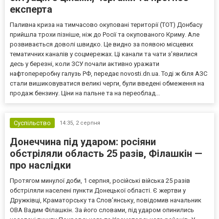
експерта
Паливна криза на тимчасово окуповані території (ТОТ) Донбасу
прийшла трохи пізніше, ніж до Росії та окупованого Криму. Але
розвивається доволі швидко. Це видно за появою місцевих
тематичних каналів у соцмережах. Ці канали та чати з’явилися
десь у березні, коли ЗСУ почали активно уражати
нафтопереробну галузь РФ, передає novosti.dn.ua. Тоді ж біля АЗС
стали вишиковуватися великі черги, були введені обмеження на
продаж бензину. Ціни на пальне та на переоблад...
Суспільство
14:35,
2 серпня
Донеччина під ударом: росіяни
обстріляли область 25 разів, Філашкін —
про наслідки
Протягом минулої доби, 1 серпня, російські війська 25 разів
обстріляли населені пункти Донецької області. Є жертви у
Дружківці, Краматорську та Слов’янську, повідомив начальник
ОВА Вадим Філашкін. За його словами, під ударом опинились