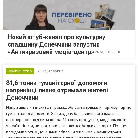
Новий ютуб-канал про культурну
спадщину Донеччини запустив
«Антикризовий медіа-центр»
20:33,
4 серпня
Суспільство
22:37,
3 серпня
81,6 тонни гуманітарної допомоги
наприкінці липня отримали жителі
Донеччини
Наприкінці липня жителі громад області отримали чергову партію
гуманітарної допомоги. За тиждень благодійні організації та
партнери розподілили понад 81 тонну продуктів, медикаментів,
засобів гігієни, питної води та інших необхідних товарів. Про це
повідомляють у Донецькій обласній військовій адміністрації.