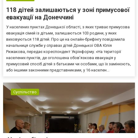
118 дітей залишаються у зоні примусової
евакуації на Донеччині
У населених пунктах Донецької області, з яких триває примусова
евакуація сімей із дітьми, залишаються 103 родини, у яких
виховуються 118 дітей. Про це на онлайн-брифінгу повідомила
начальниця служби у справах дітей Донецької ОВА Юлія
Рижакова, передає кореспондент Укрінформу. «На території
населених пунктів, де оголошена обов’язкова евакуація у
примусовий спосіб дітей з батьками чи особами, що їх замінюють,
або іншими законними представниками, у 16 населен...
Суспільство