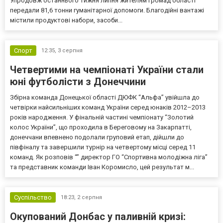
Упродовж останнього тижня липня жителям громад області
передали 81,6 тонни гуманітарної допомоги. Благодійні вантажі
містили продуктові набори, засоби...
Спорт
12:35,
3 серпня
Четвертими на чемпіонаті України стали
юні футболісти з Донеччини
Збірна команда Донецької області ДЮФК “Альфа” увійшла до
четвірки найсильніших команд України серед юнаків 2012–2013
років народження. У фінальній частині чемпіонату “Золотий
колос України”, що проходила в Береговому на Закарпатті,
донеччани впевнено подолали груповий етап, дійшли до
півфіналу та завершили турнір на четвертому місці серед 11
команд. Як розповів “” директор ГО “Спортивна молодіжна ліга”
та представник команди Іван Коромисло, цей результат м...
Суспільство
18:23,
2 серпня
Окупований Донбас у паливній кризі: