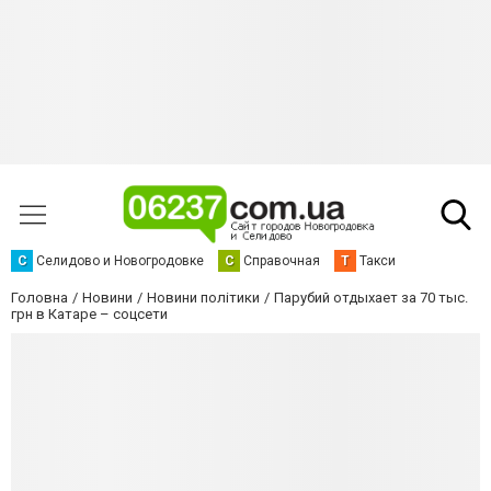
С
Селидово и Новогродовке
С
Справочная
Т
Такси
Головна
Новини
Новини політики
Парубий отдыхает за 70 тыс.
грн в Катаре – соцсети