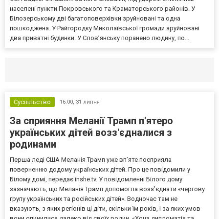
населені пункти Покровського та Краматорського районів. У
Білозерському дві багатоповерхівки зруйновані та одна
пошкоджена. У Райгородку Миколаївської громади зруйновані
два приватні будинки. У Слов’янську поранено людину, по...
Селидово и Новогродовке
Справочная
Так
Суспільство
16:00,
31 липня
За сприяння Меланії Трамп п'ятеро
українських дітей возз'єдналися з
родинами
Перша леді США Меланія Трамп уже впʼяте посприяла
поверненню додому українських дітей. Про це повідомили у
Білому домі, передає inshe.tv. У повідомленні Білого дому
зазначають, що Меланія Трамп допомогла возз’єднати «чергову
групу українських та російських дітей». Водночас там не
вказують, з яких регіонів ці діти, скільки їм років, і за яких умов
вони опинилися далеко від своїх родин. «Хоча дипломатія та