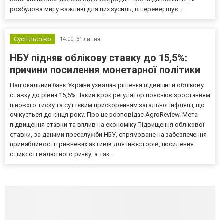
розбудова миру важливі для цих зусиль, їх перевершує...
Суспільство
14:00,
31 липня
НБУ підняв облікову ставку до 15,5%:
причини посилення монетарної політики
Національний банк України ухвалив рішення підвищити облікову
ставку до рівня 15,5%. Такий крок регулятор пояснює зростанням
цінового тиску та суттєвим прискоренням загальної інфляції, що
очікується до кінця року. Про це розповідає AgroReview. Мета
підвищення ставки та вплив на економіку Підвищення облікової
ставки, за даними пресслужби НБУ, спрямоване на забезпечення
привабливості гривневих активів для інвесторів, посилення
стійкості валютного ринку, а так...