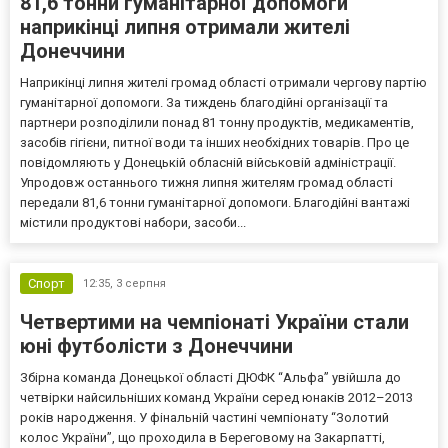
81,6 тонни гуманітарної допомоги
наприкінці липня отримали жителі
Донеччини
Наприкінці липня жителі громад області отримали чергову партію
гуманітарної допомоги. За тиждень благодійні організації та
партнери розподілили понад 81 тонну продуктів, медикаментів,
засобів гігієни, питної води та інших необхідних товарів. Про це
повідомляють у Донецькій обласній військовій адміністрації.
Упродовж останнього тижня липня жителям громад області
передали 81,6 тонни гуманітарної допомоги. Благодійні вантажі
містили продуктові набори, засоби...
Спорт
12:35,
3 серпня
Четвертими на чемпіонаті України стали
юні футболісти з Донеччини
Збірна команда Донецької області ДЮФК “Альфа” увійшла до
четвірки найсильніших команд України серед юнаків 2012–2013
років народження. У фінальній частині чемпіонату “Золотий
колос України”, що проходила в Береговому на Закарпатті,