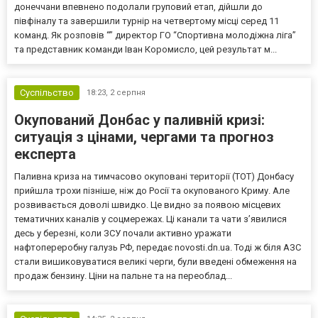
донеччани впевнено подолали груповий етап, дійшли до
півфіналу та завершили турнір на четвертому місці серед 11
команд. Як розповів “” директор ГО “Спортивна молодіжна ліга”
та представник команди Іван Коромисло, цей результат м...
Суспільство
18:23,
2 серпня
Окупований Донбас у паливній кризі:
ситуація з цінами, чергами та прогноз
експерта
Паливна криза на тимчасово окуповані території (ТОТ) Донбасу
прийшла трохи пізніше, ніж до Росії та окупованого Криму. Але
розвивається доволі швидко. Це видно за появою місцевих
тематичних каналів у соцмережах. Ці канали та чати з’явилися
десь у березні, коли ЗСУ почали активно уражати
нафтопереробну галузь РФ, передає novosti.dn.ua. Тоді ж біля АЗС
стали вишиковуватися великі черги, були введені обмеження на
продаж бензину. Ціни на пальне та на переоблад...