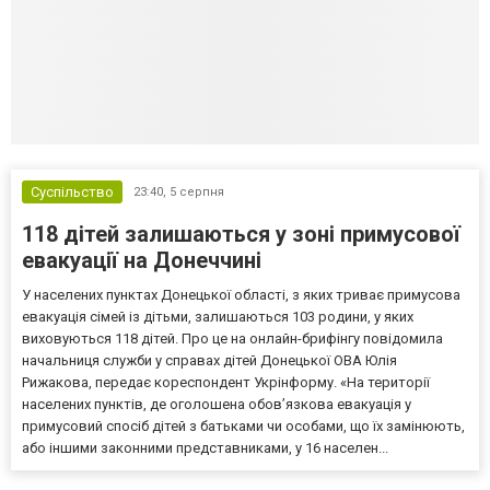
Суспільство
23:40,
5 серпня
118 дітей залишаються у зоні примусової
евакуації на Донеччині
У населених пунктах Донецької області, з яких триває примусова
евакуація сімей із дітьми, залишаються 103 родини, у яких
виховуються 118 дітей. Про це на онлайн-брифінгу повідомила
начальниця служби у справах дітей Донецької ОВА Юлія
Рижакова, передає кореспондент Укрінформу. «На території
населених пунктів, де оголошена обов’язкова евакуація у
примусовий спосіб дітей з батьками чи особами, що їх замінюють,
або іншими законними представниками, у 16 населен...