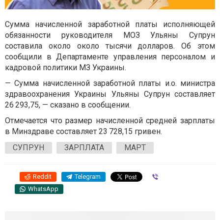
Сумма начисленной заработной платы исполняющей
обязанности руководителя МОЗ Ульяны Супрун
составила около около тысячи долларов. Об этом
сообщили в Департаменте управления персоналом и
кадровой политики МЗ Украины.
— Сумма начисленной заработной платы и.о. министра
здравоохранения Украины Ульяны Супрун составляет
26 293,75, — сказано в сообщении.
Отмечается что размер начисленной средней зарплаты
в Минздраве составляет 23 728,15 гривен.
СУПРУН
ЗАРПЛАТА
МАРТ
Reddit
Telegram
Viber
WhatsApp