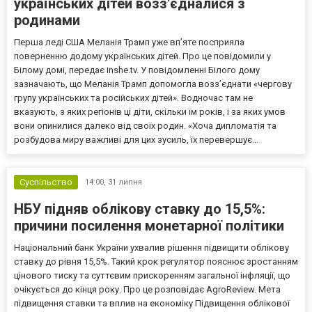
українських дітей возз'єдналися з
родинами
Перша леді США Меланія Трамп уже впʼяте посприяла
поверненню додому українських дітей. Про це повідомили у
Білому домі, передає inshe.tv. У повідомленні Білого дому
зазначають, що Меланія Трамп допомогла возз’єднати «чергову
групу українських та російських дітей». Водночас там не
вказують, з яких регіонів ці діти, скільки їм років, і за яких умов
вони опинилися далеко від своїх родин. «Хоча дипломатія та
розбудова миру важливі для цих зусиль, їх перевершує...
Суспільство
14:00,
31 липня
НБУ підняв облікову ставку до 15,5%:
причини посилення монетарної політики
Національний банк України ухвалив рішення підвищити облікову
ставку до рівня 15,5%. Такий крок регулятор пояснює зростанням
цінового тиску та суттєвим прискоренням загальної інфляції, що
очікується до кінця року. Про це розповідає AgroReview. Мета
підвищення ставки та вплив на економіку Підвищення облікової