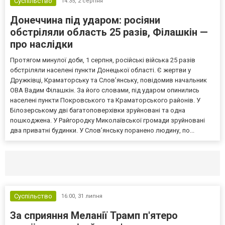
Суспільство
14:35,
2 серпня
Донеччина під ударом: росіяни
обстріляли область 25 разів, Філашкін —
про наслідки
Протягом минулої доби, 1 серпня, російські війська 25 разів
обстріляли населені пункти Донецької області. Є жертви у
Дружківці, Краматорську та Слов’янську, повідомив начальник
ОВА Вадим Філашкін. За його словами, під ударом опинились
населені пункти Покровського та Краматорського районів. У
Білозерському дві багатоповерхівки зруйновані та одна
пошкоджена. У Райгородку Миколаївської громади зруйновані
два приватні будинки. У Слов’янську поранено людину, по...
Селидово и Новогродовке
Справочная
Так
Суспільство
16:00,
31 липня
За сприяння Меланії Трамп п'ятеро