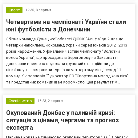
Спорт
12:35,
3 серпня
Четвертими на чемпіонаті України стали
юні футболісти з Донеччини
Збірна команда Донецької області ДЮФК “Альфа” увійшла до
четвірки найсильніших команд України серед юнаків 2012–2013
років народження. У фінальній частині чемпіонату “Золотий
колос України”, що проходила в Береговому на Закарпатті,
донеччани впевнено подолали груповий етап, дійшли до
півфіналу та завершили турнір на четвертому місці серед 11
команд. Як розповів “” директор ГО “Спортивна молодіжна ліга”
та представник команди Іван Коромисло, цей результат м...
Суспільство
18:23,
2 серпня
Окупований Донбас у паливній кризі:
ситуація з цінами, чергами та прогноз
експерта
Паливна криза на тимчасово окуповані території (ТОТ) Донбасу