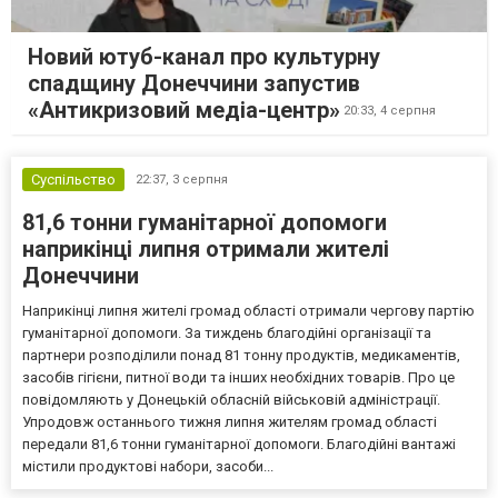
Новий ютуб-канал про культурну
спадщину Донеччини запустив
«Антикризовий медіа-центр»
20:33,
4 серпня
Суспільство
22:37,
3 серпня
81,6 тонни гуманітарної допомоги
наприкінці липня отримали жителі
Донеччини
Наприкінці липня жителі громад області отримали чергову партію
гуманітарної допомоги. За тиждень благодійні організації та
партнери розподілили понад 81 тонну продуктів, медикаментів,
засобів гігієни, питної води та інших необхідних товарів. Про це
повідомляють у Донецькій обласній військовій адміністрації.
Упродовж останнього тижня липня жителям громад області
передали 81,6 тонни гуманітарної допомоги. Благодійні вантажі
містили продуктові набори, засоби...