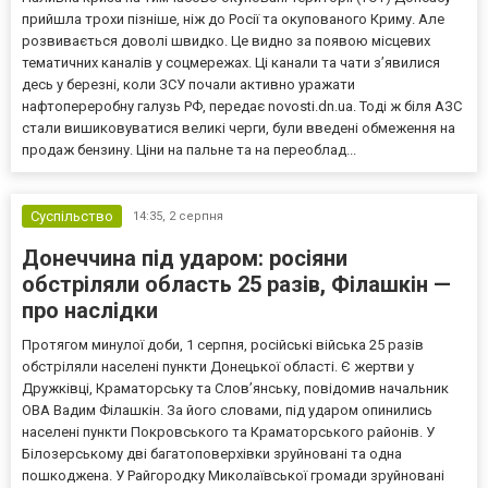
прийшла трохи пізніше, ніж до Росії та окупованого Криму. Але
розвивається доволі швидко. Це видно за появою місцевих
тематичних каналів у соцмережах. Ці канали та чати з’явилися
десь у березні, коли ЗСУ почали активно уражати
нафтопереробну галузь РФ, передає novosti.dn.ua. Тоді ж біля АЗС
стали вишиковуватися великі черги, були введені обмеження на
продаж бензину. Ціни на пальне та на переоблад...
Суспільство
14:35,
2 серпня
Донеччина під ударом: росіяни
обстріляли область 25 разів, Філашкін —
про наслідки
Протягом минулої доби, 1 серпня, російські війська 25 разів
обстріляли населені пункти Донецької області. Є жертви у
Дружківці, Краматорську та Слов’янську, повідомив начальник
ОВА Вадим Філашкін. За його словами, під ударом опинились
населені пункти Покровського та Краматорського районів. У
Білозерському дві багатоповерхівки зруйновані та одна
пошкоджена. У Райгородку Миколаївської громади зруйновані