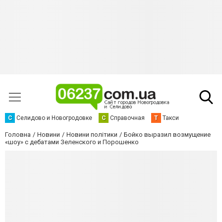
С
Селидово и Новогродовке
С
Справочная
Т
Такси
Головна
Новини
Новини політики
Бойко выразил возмущение
«шоу» с дебатами Зеленского и Порошенко