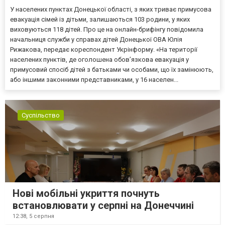
У населених пунктах Донецької області, з яких триває примусова
евакуація сімей із дітьми, залишаються 103 родини, у яких
виховуються 118 дітей. Про це на онлайн-брифінгу повідомила
начальниця служби у справах дітей Донецької ОВА Юлія
Рижакова, передає кореспондент Укрінформу. «На території
населених пунктів, де оголошена обов’язкова евакуація у
примусовий спосіб дітей з батьками чи особами, що їх замінюють,
або іншими законними представниками, у 16 населен...
Суспільство
Нові мобільні укриття почнуть
встановлювати у серпні на Донеччині
12:38,
5 серпня