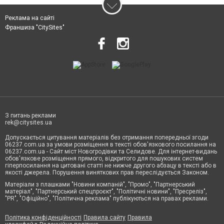
Реклама на сайті
Франшиза "CitySites"
З питань реклами
rek@citysites.ua
Допускається цитування матеріалів без отримання попередньої згоди
06237.com.ua за умови розміщення в тексті обов'язкового посилання на
06237.com.ua - Сайт міст Новогродівки та Селидове. Для інтернет-видань
обов'язкове розміщення прямого, відкритого для пошукових систем
гіперпосилання на цитовані статті не нижче другого абзацу в тексті або в
якості джерела. Порушення виняткових прав переслідується Законом.
Матеріали з плашками "Новини компаній", "Промо", "Партнерський
матеріал", "Партнерський спецпроєкт", "Політичні новини", "Пресреліз",
"PR", "Офіційно", "Політична реклама" публікуються на правах реклами.
Політика конфіденційності
Правила сайту
Правила