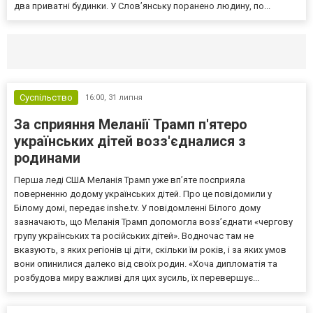
два приватні будинки. У Слов’янську поранено людину, по...
Селидово и Новогродовке
Справочная
Так
Суспільство
16:00,
31 липня
За сприяння Меланії Трамп п'ятеро
українських дітей возз'єдналися з
родинами
Перша леді США Меланія Трамп уже впʼяте посприяла
поверненню додому українських дітей. Про це повідомили у
Білому домі, передає inshe.tv. У повідомленні Білого дому
зазначають, що Меланія Трамп допомогла возз’єднати «чергову
групу українських та російських дітей». Водночас там не
вказують, з яких регіонів ці діти, скільки їм років, і за яких умов
вони опинилися далеко від своїх родин. «Хоча дипломатія та
розбудова миру важливі для цих зусиль, їх перевершує...