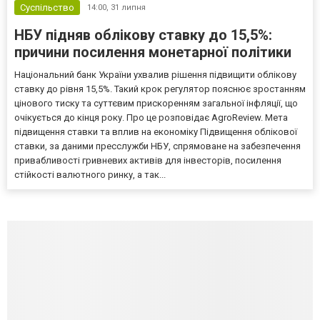
Суспільство
14:00,
31 липня
НБУ підняв облікову ставку до 15,5%:
причини посилення монетарної політики
Національний банк України ухвалив рішення підвищити облікову
ставку до рівня 15,5%. Такий крок регулятор пояснює зростанням
цінового тиску та суттєвим прискоренням загальної інфляції, що
очікується до кінця року. Про це розповідає AgroReview. Мета
підвищення ставки та вплив на економіку Підвищення облікової
ставки, за даними пресслужби НБУ, спрямоване на забезпечення
привабливості гривневих активів для інвесторів, посилення
стійкості валютного ринку, а так...