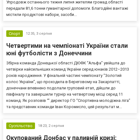
Упродовж останнього тижня липня жителям громад області
передали 81,6 тонни гуманітарної допомоги. Благодійні вантажі
містили продуктові набори, засоби...
Спорт
12:35,
3 серпня
Четвертими на чемпіонаті України стали
юні футболісти з Донеччини
Збірна команда Донецької області ДЮФК “Альфа” увійшла до
четвірки найсильніших команд України серед юнаків 2012–2013
років народження. У фінальній частині чемпіонату “Золотий
колос України”, що проходила в Береговому на Закарпатті,
донеччани впевнено подолали груповий етап, дійшли до
півфіналу та завершили турнір на четвертому місці серед 11
команд. Як розповів “” директор ГО “Спортивна молодіжна ліга”
та представник команди Іван Коромисло, цей результат м...
Суспільство
18:23,
2 серпня
Окупований Донбас у паливній кризі: