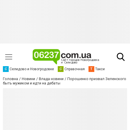
С
Селидово и Новогродовке
С
Справочная
Т
Такси
Головна
Новини
Влада новини
Порошенко призвал Зеленского
быть мужиком и идти на дебаты