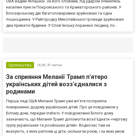
ОВА Вадим Філашкін. За його словами, під ударом опинились
населені пункти Покровського та Краматорського районів. У
Білозерському дві багатоповерхівки зруйновані та одна
пошкоджена. У Райгородку Миколаївської громади зруйновані
два приватні будинки. У Слов’янську поранено людину, по...
Селидово и Новогродовке
Справочная
Так
Суспільство
16:00,
31 липня
За сприяння Меланії Трамп п'ятеро
українських дітей возз'єдналися з
родинами
Перша леді США Меланія Трамп уже впʼяте посприяла
поверненню додому українських дітей. Про це повідомили у
Білому домі, передає inshe.tv. У повідомленні Білого дому
зазначають, що Меланія Трамп допомогла возз’єднати «чергову
групу українських та російських дітей». Водночас там не
вказують, з яких регіонів ці діти, скільки їм років, і за яких умов