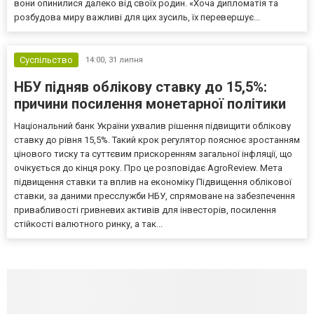
вони опинилися далеко від своїх родин. «Хоча дипломатія та
розбудова миру важливі для цих зусиль, їх перевершує...
Суспільство
14:00,
31 липня
НБУ підняв облікову ставку до 15,5%:
причини посилення монетарної політики
Національний банк України ухвалив рішення підвищити облікову
ставку до рівня 15,5%. Такий крок регулятор пояснює зростанням
цінового тиску та суттєвим прискоренням загальної інфляції, що
очікується до кінця року. Про це розповідає AgroReview. Мета
підвищення ставки та вплив на економіку Підвищення облікової
ставки, за даними пресслужби НБУ, спрямоване на забезпечення
привабливості гривневих активів для інвесторів, посилення
стійкості валютного ринку, а так...