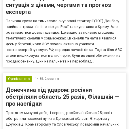
ситуація з цінами, чергами та прогноз
експерта
Паливна криза на тимчасово окуповані території (ТОТ) Донбасу
прийшла трохи пізніше, ніж до Росії та окупованого Криму. Але
розвивається доволі швидко. Це видно за появою місцевих
тематичних каналів у соцмережах. Ці канали та чати з’явилися
десь у березні, коли ЗСУ почали активно уражати
нафтопереробну галузь РФ, передає novosti.dn.ua. Тоді ж біля АЗС
стали вишиковуватися великі черги, були введені обмеження на
продаж бензину. Ціни на пальне та на переоблад...
Суспільство
14:35,
2 серпня
Донеччина під ударом: росіяни
обстріляли область 25 разів, Філашкін —
про наслідки
Протягом минулої доби, 1 серпня, російські війська 25 разів
обстріляли населені пункти Донецької області. Є жертви у
Дружківці, Краматорську та Слов’янську, повідомив начальник