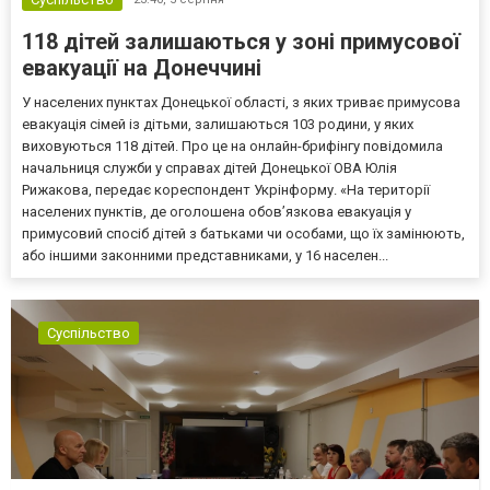
118 дітей залишаються у зоні примусової
евакуації на Донеччині
У населених пунктах Донецької області, з яких триває примусова
евакуація сімей із дітьми, залишаються 103 родини, у яких
виховуються 118 дітей. Про це на онлайн-брифінгу повідомила
начальниця служби у справах дітей Донецької ОВА Юлія
Рижакова, передає кореспондент Укрінформу. «На території
населених пунктів, де оголошена обов’язкова евакуація у
примусовий спосіб дітей з батьками чи особами, що їх замінюють,
або іншими законними представниками, у 16 населен...
Суспільство